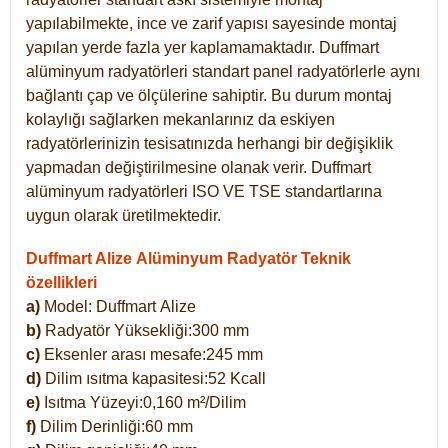
yapılabilmekte, ince ve zarif yapısı sayesinde montaj
yapılan yerde fazla yer kaplamamaktadır. Duffmart
alüminyum radyatörleri standart panel radyatörlerle aynı
bağlantı çap ve ölçülerine sahiptir. Bu durum montaj
kolaylığı sağlarken mekanlarınız da eskiyen
radyatörlerinizin tesisatınızda herhangi bir değişiklik
yapmadan değiştirilmesine olanak verir. Duffmart
alüminyum radyatörleri ISO VE TSE standartlarına
uygun olarak üretilmektedir.
Duffmart Alize Alüminyum Radyatör Teknik
özellikleri
a)
Model: Duffmart
Alize
b)
Radyatör Yüksekliği:300 mm
c)
Eksenler arası mesafe:245 mm
d)
Dilim ısıtma kapasitesi:52 Kcall
e)
Isıtma Yüzeyi:0,160 m²/Dilim
f)
Dilim Derinliği:60 mm