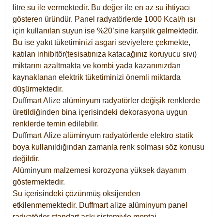
litre su ile vermektedir. Bu değer ile en az su ihtiyacı
gösteren üründür. Panel radyatörlerde 1000 Kcal/h ısı
için kullanılan suyun ise %20’sine karşılık gelmektedir.
Bu ise yakıt tüketiminizi asgari seviyelere çekmekte,
katılan inhibitör(tesisatınıza katacağınız koruyucu sıvı)
miktarını azaltmakta ve kombi yada kazanınızdan
kaynaklanan elektrik tüketiminizi önemli miktarda
düşürmektedir.
Duffmart Alize alüminyum radyatörler değişik renklerde
üretildiğinden bina içerisindeki dekorasyona uygun
renklerde temin edilebilir.
Duffmart
Alize
alüminyum radyatörlerde elektro statik
boya kullanıldığından zamanla renk solması söz konusu
değildir.
Alüminyum malzemesi korozyona yüksek dayanım
göstermektedir.
Su içerisindeki çözünmüş oksijenden
etkilenmemektedir. Duffmart alize alüminyum panel
radyatörler standart askı sistemiyle montaj