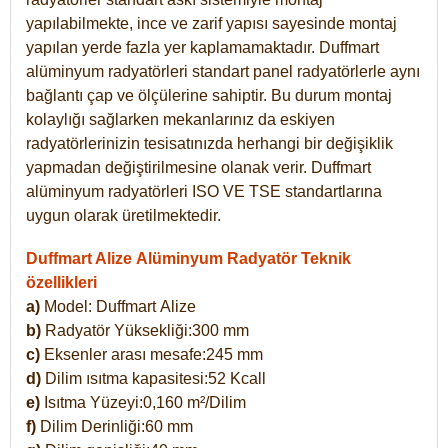
yapılabilmekte, ince ve zarif yapısı sayesinde montaj
yapılan yerde fazla yer kaplamamaktadır. Duffmart
alüminyum radyatörleri standart panel radyatörlerle aynı
bağlantı çap ve ölçülerine sahiptir. Bu durum montaj
kolaylığı sağlarken mekanlarınız da eskiyen
radyatörlerinizin tesisatınızda herhangi bir değişiklik
yapmadan değiştirilmesine olanak verir. Duffmart
alüminyum radyatörleri ISO VE TSE standartlarına
uygun olarak üretilmektedir.
Duffmart Alize Alüminyum Radyatör Teknik
özellikleri
a)
Model: Duffmart
Alize
b)
Radyatör Yüksekliği:300 mm
c)
Eksenler arası mesafe:245 mm
d)
Dilim ısıtma kapasitesi:52 Kcall
e)
Isıtma Yüzeyi:0,160 m²/Dilim
f)
Dilim Derinliği:60 mm