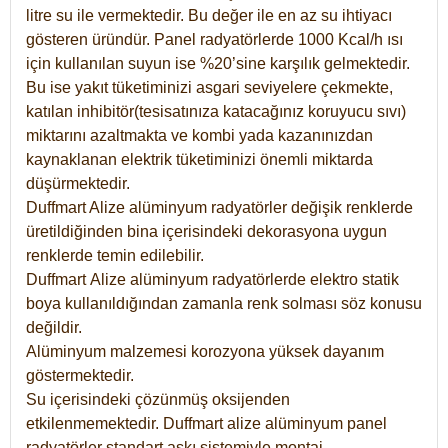
litre su ile vermektedir. Bu değer ile en az su ihtiyacı
gösteren üründür. Panel radyatörlerde 1000 Kcal/h ısı
için kullanılan suyun ise %20’sine karşılık gelmektedir.
Bu ise yakıt tüketiminizi asgari seviyelere çekmekte,
katılan inhibitör(tesisatınıza katacağınız koruyucu sıvı)
miktarını azaltmakta ve kombi yada kazanınızdan
kaynaklanan elektrik tüketiminizi önemli miktarda
düşürmektedir.
Duffmart Alize alüminyum radyatörler değişik renklerde
üretildiğinden bina içerisindeki dekorasyona uygun
renklerde temin edilebilir.
Duffmart
Alize
alüminyum radyatörlerde elektro statik
boya kullanıldığından zamanla renk solması söz konusu
değildir.
Alüminyum malzemesi korozyona yüksek dayanım
göstermektedir.
Su içerisindeki çözünmüş oksijenden
etkilenmemektedir. Duffmart alize alüminyum panel
radyatörler standart askı sistemiyle montaj