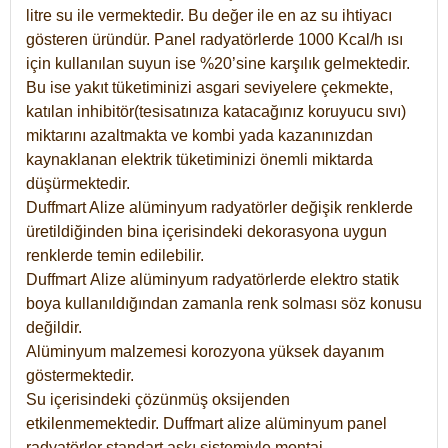
litre su ile vermektedir. Bu değer ile en az su ihtiyacı
gösteren üründür. Panel radyatörlerde 1000 Kcal/h ısı
için kullanılan suyun ise %20’sine karşılık gelmektedir.
Bu ise yakıt tüketiminizi asgari seviyelere çekmekte,
katılan inhibitör(tesisatınıza katacağınız koruyucu sıvı)
miktarını azaltmakta ve kombi yada kazanınızdan
kaynaklanan elektrik tüketiminizi önemli miktarda
düşürmektedir.
Duffmart Alize alüminyum radyatörler değişik renklerde
üretildiğinden bina içerisindeki dekorasyona uygun
renklerde temin edilebilir.
Duffmart
Alize
alüminyum radyatörlerde elektro statik
boya kullanıldığından zamanla renk solması söz konusu
değildir.
Alüminyum malzemesi korozyona yüksek dayanım
göstermektedir.
Su içerisindeki çözünmüş oksijenden
etkilenmemektedir. Duffmart alize alüminyum panel
radyatörler standart askı sistemiyle montaj