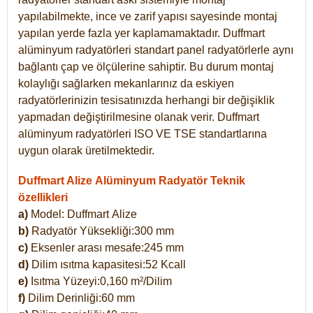
yapılabilmekte, ince ve zarif yapısı sayesinde montaj
yapılan yerde fazla yer kaplamamaktadır. Duffmart
alüminyum radyatörleri standart panel radyatörlerle aynı
bağlantı çap ve ölçülerine sahiptir. Bu durum montaj
kolaylığı sağlarken mekanlarınız da eskiyen
radyatörlerinizin tesisatınızda herhangi bir değişiklik
yapmadan değiştirilmesine olanak verir. Duffmart
alüminyum radyatörleri ISO VE TSE standartlarına
uygun olarak üretilmektedir.
Duffmart Alize Alüminyum Radyatör Teknik
özellikleri
a)
Model: Duffmart
Alize
b)
Radyatör Yüksekliği:300 mm
c)
Eksenler arası mesafe:245 mm
d)
Dilim ısıtma kapasitesi:52 Kcall
e)
Isıtma Yüzeyi:0,160 m²/Dilim
f)
Dilim Derinliği:60 mm