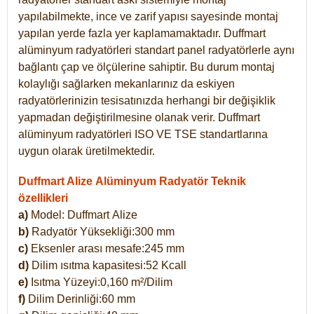
yapılabilmekte, ince ve zarif yapısı sayesinde montaj
yapılan yerde fazla yer kaplamamaktadır. Duffmart
alüminyum radyatörleri standart panel radyatörlerle aynı
bağlantı çap ve ölçülerine sahiptir. Bu durum montaj
kolaylığı sağlarken mekanlarınız da eskiyen
radyatörlerinizin tesisatınızda herhangi bir değişiklik
yapmadan değiştirilmesine olanak verir. Duffmart
alüminyum radyatörleri ISO VE TSE standartlarına
uygun olarak üretilmektedir.
Duffmart Alize Alüminyum Radyatör Teknik
özellikleri
a)
Model: Duffmart
Alize
b)
Radyatör Yüksekliği:300 mm
c)
Eksenler arası mesafe:245 mm
d)
Dilim ısıtma kapasitesi:52 Kcall
e)
Isıtma Yüzeyi:0,160 m²/Dilim
f)
Dilim Derinliği:60 mm