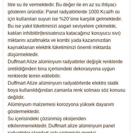
litre su ile vermektedir. Bu değer ile en az su ihtiyacı
gösteren üründür. Panel radyatörlerde 1000 Kcal/h ısı
için kullanılan suyun ise %20’sine karşılık gelmektedir.
Bu ise yakıt tüketiminizi asgari seviyelere çekmekte,
katılan inhibitör(tesisatınıza katacağınız koruyucu sıvı)
miktarını azaltmakta ve kombi yada kazanınızdan
kaynaklanan elektrik tüketiminizi önemli miktarda
düşürmektedir.
Duffmart Alize alüminyum radyatörler değişik renklerde
üretildiğinden bina içerisindeki dekorasyona uygun
renklerde temin edilebilir.
Duffmart
Alize
alüminyum radyatörlerde elektro statik
boya kullanıldığından zamanla renk solması söz konusu
değildir.
Alüminyum malzemesi korozyona yüksek dayanım
göstermektedir.
Su içerisindeki çözünmüş oksijenden
etkilenmemektedir. Duffmart alize alüminyum panel
radyatörler standart askı sistemiyle montaj