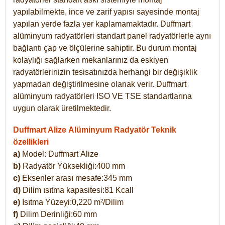
yapılabilmekte, ince ve zarif yapısı sayesinde montaj
yapılan yerde fazla yer kaplamamaktadır. Duffmart
alüminyum radyatörleri standart panel radyatörlerle aynı
bağlantı çap ve ölçülerine sahiptir. Bu durum montaj
kolaylığı sağlarken mekanlarınız da eskiyen
radyatörlerinizin tesisatınızda herhangi bir değişiklik
yapmadan değiştirilmesine olanak verir. Duffmart
alüminyum radyatörleri ISO VE TSE standartlarına
uygun olarak üretilmektedir.
Duffmart Alize Alüminyum Radyatör Teknik
özellikleri
a)
Model: Duffmart
Alize
b)
Radyatör Yüksekliği:400 mm
c)
Eksenler arası mesafe:345 mm
d)
Dilim ısıtma kapasitesi:81 Kcall
e)
Isıtma Yüzeyi:0,220 m²/Dilim
f)
Dilim Derinliği:60 mm