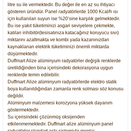
litre su ile vermektedir. Bu değer ile en az su ihtiyacı
gösteren üründür. Panel radyatörlerde 1000 Kcal/h ısı
için kullanılan suyun ise %20’sine karşılık gelmektedir.
Bu ise yakıt tüketiminizi asgari seviyelere çekmekte,
katılan inhibitör(tesisatınıza katacağınız koruyucu sıvı)
miktarını azaltmakta ve kombi yada kazanınızdan
kaynaklanan elektrik tüketiminizi önemli miktarda
düşürmektedir.
Duffmart Alize alüminyum radyatörler değişik renklerde
üretildiğinden bina içerisindeki dekorasyona uygun
renklerde temin edilebilir.
Duffmart
Alize
alüminyum radyatörlerde elektro statik
boya kullanıldığından zamanla renk solması söz konusu
değildir.
Alüminyum malzemesi korozyona yüksek dayanım
göstermektedir.
Su içerisindeki çözünmüş oksijenden
etkilenmemektedir. Duffmart alize alüminyum panel
radyatörler standart askı sistemiyle montaj