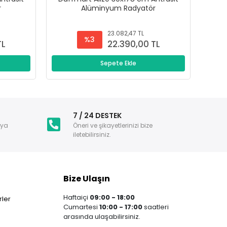
r
Alüminyum Radyatör
23.082,47 TL
%3
TL
22.390,00 TL
Sepete Ekle
i
7 / 24 DESTEK
nya
Öneri ve şikayetlerinizi bize
iletebilirsiniz.
Bize Ulaşın
Haftaiçi
09:00 - 18:00
ler
Cumartesi
10:00 - 17:00
saatleri
arasında ulaşabilirsiniz.