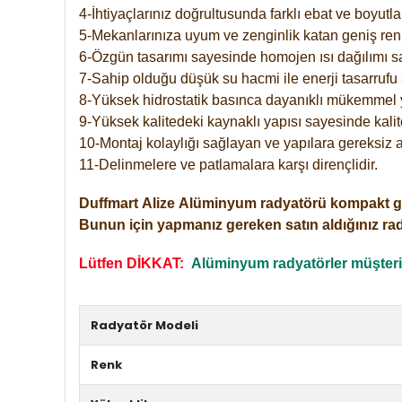
4-İhtiyaçlarınız doğrultusunda farklı ebat ve boyutla
5-Mekanlarınıza uyum ve zenginlik katan geniş renk 
6-Özgün tasarımı sayesinde homojen ısı dağılımı s
7-Sahip olduğu düşük su hacmi ile enerji tasarrufu 
8-Yüksek hidrostatik basınca dayanıklı mükemmel 
9-Yüksek kalitedeki kaynaklı yapısı sayesinde kalit
10-Montaj kolaylığı sağlayan ve yapılara gereksiz a
11-Delinmelere ve patlamalara karşı dirençlidir.
Duffmart
Alize
Alüminyum radyatörü kompakt girişl
Bunun için yapmanız gereken satın aldığınız ra
Lütfen DİKKAT:
Alüminyum radyatörler müşterile
Radyatör Modeli
Renk