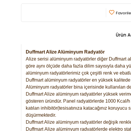
Favorile
Ürün A
Duffmart Alize Alüminyum Radyatör
Alize serisi alüminyum radyatörler diğer Duffmart a
göre aynı ölçüde daha fazla dilim sayısıyla daha yü
alüminyum radyatörlerimiz çok çeşitli renk ve ebatla
Duffmart alüminyum radyatörler en yüksek kalitede 
Alüminyum radyatörler bina içerisinde kullanılan de
Duffmart Alize alüminyum radyatörler yüksek verimde 
gösteren üründür. Panel radyatörlerde 1000 Kcal/h ı
katılan inhibitör(tesisatınıza katacağınız koruyucu
düşürmektedir.
Duffmart Alize alüminyum radyatörler değişik renkle
Duffmart
Alize
alüminyum radyatörlerde elektro stat