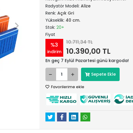
Radyatör Modeli:
Alize
Renk:
Açık Gri
Yükseklik:
40 cm.
Stok:
20+
Fiyat
10.711,34 TL
%3
10.390,00 TL
indirim
En geç 7 Eylül Pazartesi günü kargoda!
Sepete Ekle
Favorilerime ekle