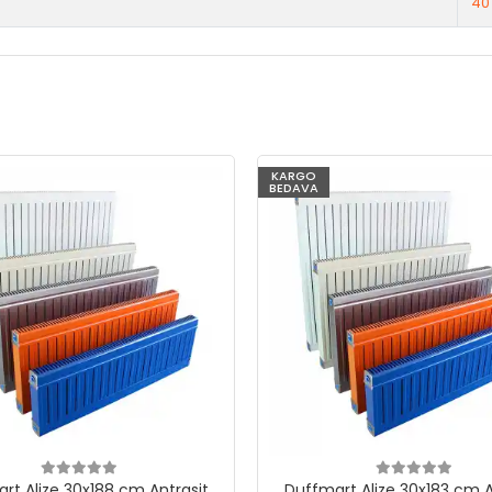
40
KARGO
BEDAVA
rt Alize 30x188 cm Antrasit
Duffmart Alize 30x183 cm A