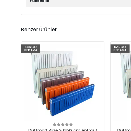
Yükseklik
Benzer Ürünler
KARGO
KARGO
BEDAVA
BEDAVA
Duffmart Alize 30x192 cm Antrasit
Duffma