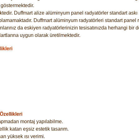
göstermektedir.
dir. Duffmart alize alüminyum panel radyatörler standart askı s
plamamaktadır. Duffmart alüminyum radyatörleri standart panel ra
larınız da eskiyen radyatörlerinizin tesisatınızda herhangi bir d
tlarına uygun olarak üretilmektedir.
ikleri
zellikleri
yapmadan montaj yapılabilme.
lik katan eşsiz estetik tasarım.
an yüksek ısı verimi.