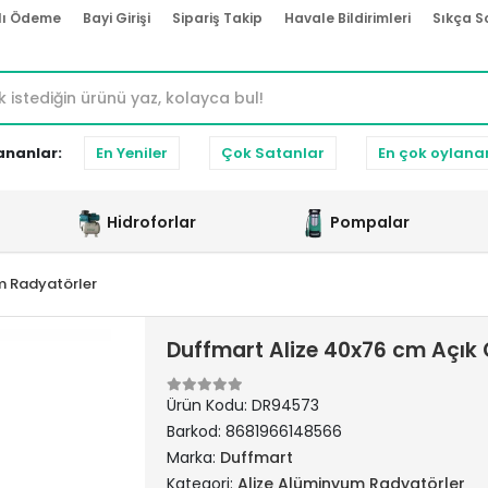
lı Ödeme
Bayi Girişi
Sipariş Takip
Havale Bildirimleri
Sıkça S
ananlar:
En Yeniler
Çok Satanlar
En çok oylana
Hidroforlar
Pompalar
m Radyatörler
Duffmart Alize 40x76 cm Açık
Ürün Kodu:
DR94573
Barkod:
8681966148566
Marka:
Duffmart
Kategori:
Alize Alüminyum Radyatörler