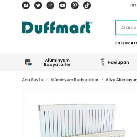
Hız
En Çok Ar
Alüminyum
Havlupan
Radyatörler
Ana Sayfa
Alüminyum Radyatörler
Alize Alüminyu