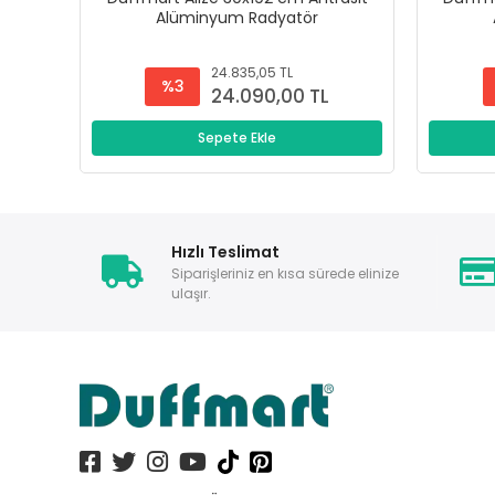
Alüminyum Radyatör
24.835,05 TL
%3
24.090,00 TL
Sepete Ekle
Hızlı Teslimat
Siparişleriniz en kısa sürede elinize
ulaşır.