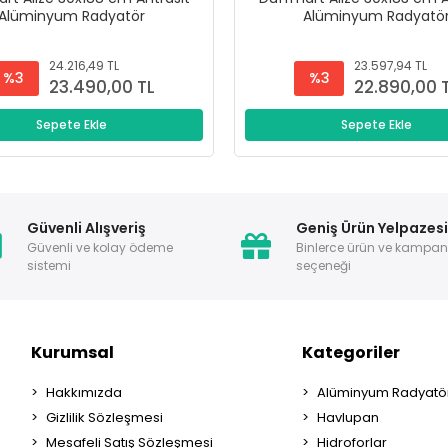
Alüminyum Radyatör
Alüminyum Radyatö
24.216,49 TL
23.597,94 TL
%3
%3
23.490,00 TL
22.890,00 
Sepete Ekle
Sepete Ekle
Güvenli Alışveriş
Geniş Ürün Yelpazes
Güvenli ve kolay ödeme
Binlerce ürün ve kampa
sistemi
seçeneği
Kurumsal
Kategoriler
Hakkımızda
Alüminyum Radyatör
Gizlilik Sözleşmesi
Havlupan
Mesafeli Satış Sözleşmesi
Hidroforlar