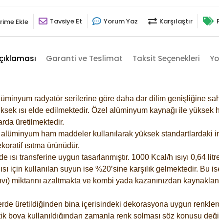
Tavsiye Et
Yorum Yaz
Karşılaştır
rime Ekle
çıklaması
Garanti ve Teslimat
Taksit Seçenekleri
Yo
lüminyum radyatör serilerine göre daha dar dilim genişliğine sah
ksek ısı elde edilmektedir. Özel alüminyum kaynağı ile yüksek hi
rda üretilmektedir.
alüminyum ham maddeler kullanılarak yüksek standartlardaki imal
koratif ısıtma ürünüdür.
ısı transferine uygun tasarlanmıştır. 1000 Kcal/h ısıyı 0,64 litre
sı için kullanılan suyun ise %20’sine karşılık gelmektedir. Bu is
 sıvı) miktarını azaltmakta ve kombi yada kazanınızdan kaynaklan
rde üretildiğinden bina içerisindeki dekorasyona uygun renklerde
ik boya kullanıldığından zamanla renk solması söz konusu değil