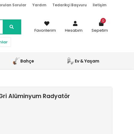
orulan Sorular
Yardım
Tedarikçi Başvuru
İletişim
0
Favorilerim
Hesabım
Sepetim
nlar
Bahçe
Ev & Yaşam
 Gri Alüminyum Radyatör