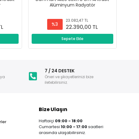
r
Alüminyum Radyatör
23.082,47 TL
%3
TL
22.390,00 TL
Sepete Ekle
i
7 / 24 DESTEK
nya
Öneri ve şikayetlerinizi bize
iletebilirsiniz.
Bize Ulaşın
Haftaiçi
09:00 - 18:00
ler
Cumartesi
10:00 - 17:00
saatleri
arasında ulaşabilirsiniz.