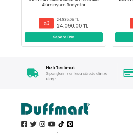
Alüminyum Radyatör
24.835,05 TL
%3
24.090,00 TL
Sepete Ekle
Hızlı Teslimat
Siparişleriniz en kısa sürede elinize
ulaşır.