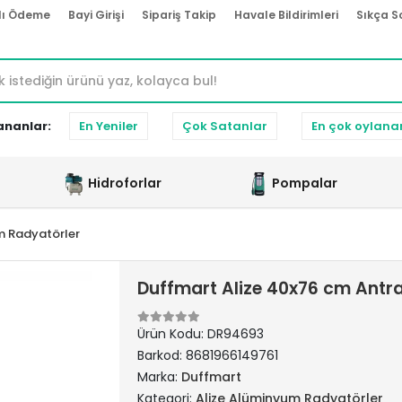
lı Ödeme
Bayi Girişi
Sipariş Takip
Havale Bildirimleri
Sıkça S
ananlar:
En Yeniler
Çok Satanlar
En çok oylana
Hidroforlar
Pompalar
m Radyatörler
Duffmart Alize 40x76 cm Antr
Ürün Kodu:
DR94693
Barkod:
8681966149761
Marka:
Duffmart
Kategori:
Alize Alüminyum Radyatörler