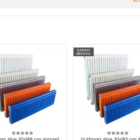
40 
KARGO
BEDAVA
rt Alize 30x188 cm Antrasit
Duffmart Alize 30x183 cm A