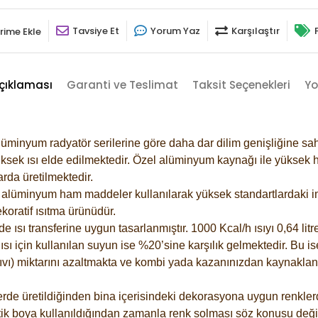
Tavsiye Et
Yorum Yaz
Karşılaştır
rime Ekle
çıklaması
Garanti ve Teslimat
Taksit Seçenekleri
Yo
lüminyum radyatör serilerine göre daha dar dilim genişliğine sah
ksek ısı elde edilmektedir. Özel alüminyum kaynağı ile yüksek hi
rda üretilmektedir.
alüminyum ham maddeler kullanılarak yüksek standartlardaki imal
koratif ısıtma ürünüdür.
ısı transferine uygun tasarlanmıştır. 1000 Kcal/h ısıyı 0,64 litre
sı için kullanılan suyun ise %20’sine karşılık gelmektedir. Bu is
 sıvı) miktarını azaltmakta ve kombi yada kazanınızdan kaynaklan
rde üretildiğinden bina içerisindeki dekorasyona uygun renklerde
ik boya kullanıldığından zamanla renk solması söz konusu değil