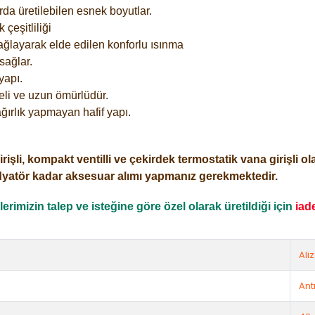
rda üretilebilen esnek boyutlar.
çeşitliliği
ağlayarak elde edilen konforlu ısınma
sağlar.
yapı.
eli ve uzun ömürlüdür.
ğırlık yapmayan hafif yapı.
i, kompakt ventilli ve çekirdek termostatik vana girişli olar
dyatör kadar aksesuar alımı yapmanız gerekmektedir.
rimizin talep ve isteğine göre özel olarak üretildiği için
iad
Ali
Ant