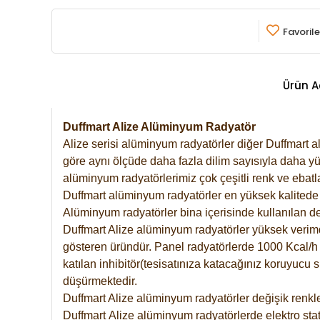
Favorile
Ürün A
Duffmart Alize Alüminyum Radyatör
Alize serisi alüminyum radyatörler diğer Duffmart a
göre aynı ölçüde daha fazla dilim sayısıyla daha yü
alüminyum radyatörlerimiz çok çeşitli renk ve ebatla
Duffmart alüminyum radyatörler en yüksek kalitede 
Alüminyum radyatörler bina içerisinde kullanılan de
Duffmart Alize alüminyum radyatörler yüksek verimde 
gösteren üründür. Panel radyatörlerde 1000 Kcal/h ı
katılan inhibitör(tesisatınıza katacağınız koruyucu
düşürmektedir.
Duffmart Alize alüminyum radyatörler değişik renkle
Duffmart
Alize
alüminyum radyatörlerde elektro stat