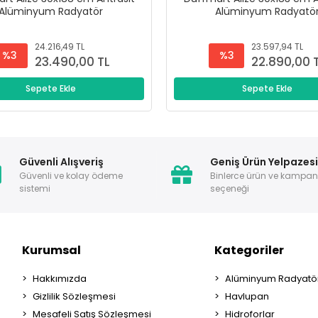
Alüminyum Radyatör
Alüminyum Radyatö
24.216,49 TL
23.597,94 TL
%3
%3
23.490,00 TL
22.890,00 
Sepete Ekle
Sepete Ekle
Güvenli Alışveriş
Geniş Ürün Yelpazes
Güvenli ve kolay ödeme
Binlerce ürün ve kampa
sistemi
seçeneği
Kurumsal
Kategoriler
Hakkımızda
Alüminyum Radyatör
Gizlilik Sözleşmesi
Havlupan
Mesafeli Satış Sözleşmesi
Hidroforlar