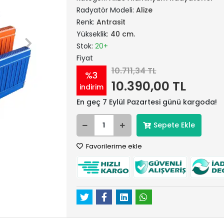
Radyatör Modeli:
Alize
Renk:
Antrasit
Yükseklik:
40 cm.
Stok:
20+
Fiyat
10.711,34 TL
%3
10.390,00 TL
indirim
En geç 7 Eylül Pazartesi günü kargoda!
Sepete Ekle
Favorilerime ekle