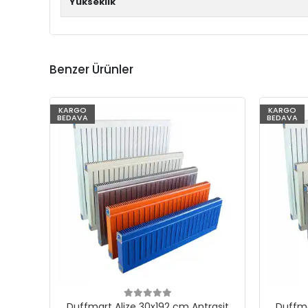
Yükseklik
Benzer Ürünler
KARGO
KARGO
BEDAVA
BEDAVA
Duffmart Alize 30x192 cm Antrasit
Duffma