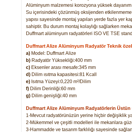
Alüminyum malzemesi korozyona yüksek dayanım 
Su içerisindeki çözünmüş oksijenden etkilenmemekte
yapısı sayesinde montaj yapılan yerde fazla yer ka
sahiptir. Bu durum montaj kolaylığı sağlarken mekan
Duffmart alüminyum radyatörleri ISO VE TSE standar
Duffmart Alize Alüminyum Radyatör Teknik özell
a)
Model: Duffmart
Alize
b)
Radyatör Yüksekliği:400 mm
c)
Eksenler arası mesafe:345 mm
d)
Dilim ısıtma kapasitesi:81 Kcall
e)
Isıtma Yüzeyi:0,220 m²/Dilim
f)
Dilim Derinliği:60 mm
g)
Dilim genişliği:40 mm
Duffmart Alize
Alüminyum Radyatörlerin Üstün Ö
1-Mevcut radyatörünüzün yerine hiçbir değişiklik 
2-Mükemmel ve çeşitli modelleri ile mekanlara güzel
3-Hammadde ve tasarım farklılığı sayesinde sağlan