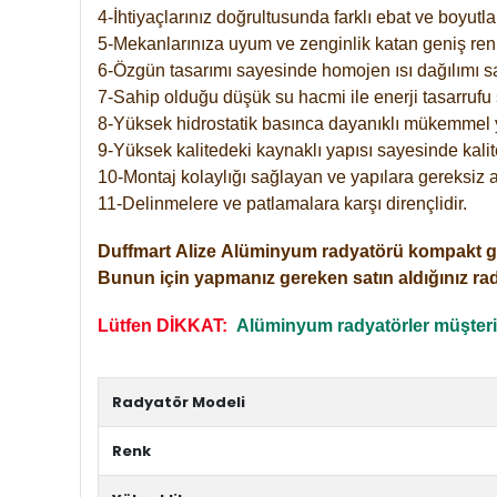
4-İhtiyaçlarınız doğrultusunda farklı ebat ve boyutla
5-Mekanlarınıza uyum ve zenginlik katan geniş renk 
6-Özgün tasarımı sayesinde homojen ısı dağılımı s
7-Sahip olduğu düşük su hacmi ile enerji tasarrufu 
8-Yüksek hidrostatik basınca dayanıklı mükemmel 
9-Yüksek kalitedeki kaynaklı yapısı sayesinde kalit
10-Montaj kolaylığı sağlayan ve yapılara gereksiz a
11-Delinmelere ve patlamalara karşı dirençlidir.
Duffmart
Alize
Alüminyum radyatörü kompakt girişl
Bunun için yapmanız gereken satın aldığınız ra
Lütfen DİKKAT:
Alüminyum radyatörler müşterile
Radyatör Modeli
Renk