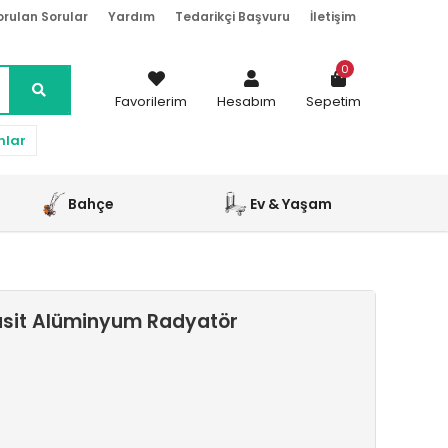
orulan Sorular
Yardım
Tedarikçi Başvuru
İletişim
0
Favorilerim
Hesabım
Sepetim
nlar
Bahçe
Ev & Yaşam
asit Alüminyum Radyatör