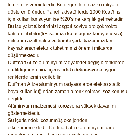
litre su ile vermektedir. Bu değer ile en az su ihtiyacı
gösteren üründür. Panel radyatörlerde 1000 Kcal/h ısı
için kullanılan suyun ise %20’sine karşılık gelmektedir.
Bu ise yakıt tüketiminizi asgari seviyelere çekmekte,
katılan inhibitör(tesisatınıza katacağınız koruyucu sıvı)
miktarını azaltmakta ve kombi yada kazanınızdan
kaynaklanan elektrik tüketiminizi önemli miktarda
düşürmektedir.
Duffmart Alize alüminyum radyatörler değişik renklerde
üretildiğinden bina içerisindeki dekorasyona uygun
renklerde temin edilebilir.
Duffmart
Alize
alüminyum radyatörlerde elektro statik
boya kullanıldığından zamanla renk solması söz konusu
değildir.
Alüminyum malzemesi korozyona yüksek dayanım
göstermektedir.
Su içerisindeki çözünmüş oksijenden
etkilenmemektedir. Duffmart alize alüminyum panel
radyatörler standart askı sistemiyle montaj