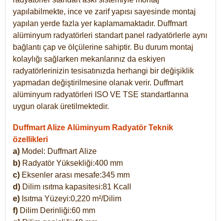
yapılabilmekte, ince ve zarif yapısı sayesinde montaj
yapılan yerde fazla yer kaplamamaktadır. Duffmart
alüminyum radyatörleri standart panel radyatörlerle aynı
bağlantı çap ve ölçülerine sahiptir. Bu durum montaj
kolaylığı sağlarken mekanlarınız da eskiyen
radyatörlerinizin tesisatınızda herhangi bir değişiklik
yapmadan değiştirilmesine olanak verir. Duffmart
alüminyum radyatörleri ISO VE TSE standartlarına
uygun olarak üretilmektedir.
Duffmart Alize Alüminyum Radyatör Teknik
özellikleri
a)
Model: Duffmart
Alize
b)
Radyatör Yüksekliği:400 mm
c)
Eksenler arası mesafe:345 mm
d)
Dilim ısıtma kapasitesi:81 Kcall
e)
Isıtma Yüzeyi:0,220 m²/Dilim
f)
Dilim Derinliği:60 mm