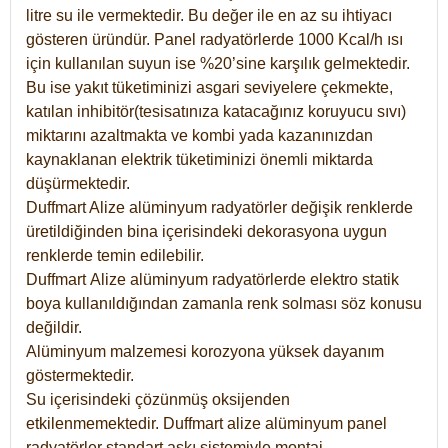
litre su ile vermektedir. Bu değer ile en az su ihtiyacı
gösteren üründür. Panel radyatörlerde 1000 Kcal/h ısı
için kullanılan suyun ise %20’sine karşılık gelmektedir.
Bu ise yakıt tüketiminizi asgari seviyelere çekmekte,
katılan inhibitör(tesisatınıza katacağınız koruyucu sıvı)
miktarını azaltmakta ve kombi yada kazanınızdan
kaynaklanan elektrik tüketiminizi önemli miktarda
düşürmektedir.
Duffmart Alize alüminyum radyatörler değişik renklerde
üretildiğinden bina içerisindeki dekorasyona uygun
renklerde temin edilebilir.
Duffmart
Alize
alüminyum radyatörlerde elektro statik
boya kullanıldığından zamanla renk solması söz konusu
değildir.
Alüminyum malzemesi korozyona yüksek dayanım
göstermektedir.
Su içerisindeki çözünmüş oksijenden
etkilenmemektedir. Duffmart alize alüminyum panel
radyatörler standart askı sistemiyle montaj