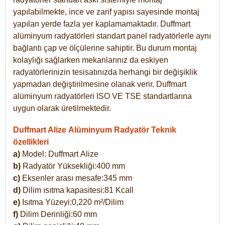
yapılabilmekte, ince ve zarif yapısı sayesinde montaj
yapılan yerde fazla yer kaplamamaktadır. Duffmart
alüminyum radyatörleri standart panel radyatörlerle aynı
bağlantı çap ve ölçülerine sahiptir. Bu durum montaj
kolaylığı sağlarken mekanlarınız da eskiyen
radyatörlerinizin tesisatınızda herhangi bir değişiklik
yapmadan değiştirilmesine olanak verir. Duffmart
alüminyum radyatörleri ISO VE TSE standartlarına
uygun olarak üretilmektedir.
Duffmart Alize Alüminyum Radyatör Teknik
özellikleri
a)
Model: Duffmart
Alize
b)
Radyatör Yüksekliği:400 mm
c)
Eksenler arası mesafe:345 mm
d)
Dilim ısıtma kapasitesi:81 Kcall
e)
Isıtma Yüzeyi:0,220 m²/Dilim
f)
Dilim Derinliği:60 mm