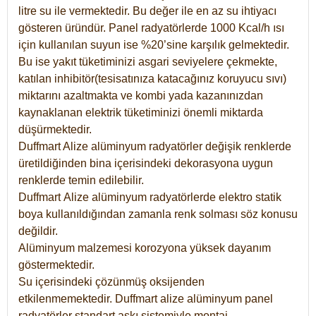
litre su ile vermektedir. Bu değer ile en az su ihtiyacı
gösteren üründür. Panel radyatörlerde 1000 Kcal/h ısı
için kullanılan suyun ise %20’sine karşılık gelmektedir.
Bu ise yakıt tüketiminizi asgari seviyelere çekmekte,
katılan inhibitör(tesisatınıza katacağınız koruyucu sıvı)
miktarını azaltmakta ve kombi yada kazanınızdan
kaynaklanan elektrik tüketiminizi önemli miktarda
düşürmektedir.
Duffmart Alize alüminyum radyatörler değişik renklerde
üretildiğinden bina içerisindeki dekorasyona uygun
renklerde temin edilebilir.
Duffmart
Alize
alüminyum radyatörlerde elektro statik
boya kullanıldığından zamanla renk solması söz konusu
değildir.
Alüminyum malzemesi korozyona yüksek dayanım
göstermektedir.
Su içerisindeki çözünmüş oksijenden
etkilenmemektedir. Duffmart alize alüminyum panel
radyatörler standart askı sistemiyle montaj