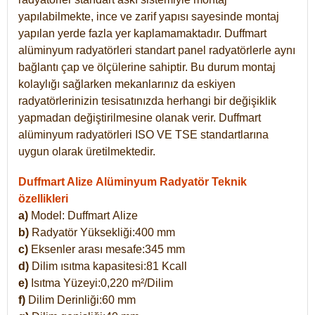
yapılabilmekte, ince ve zarif yapısı sayesinde montaj
yapılan yerde fazla yer kaplamamaktadır. Duffmart
alüminyum radyatörleri standart panel radyatörlerle aynı
bağlantı çap ve ölçülerine sahiptir. Bu durum montaj
kolaylığı sağlarken mekanlarınız da eskiyen
radyatörlerinizin tesisatınızda herhangi bir değişiklik
yapmadan değiştirilmesine olanak verir. Duffmart
alüminyum radyatörleri ISO VE TSE standartlarına
uygun olarak üretilmektedir.
Duffmart Alize Alüminyum Radyatör Teknik
özellikleri
a)
Model: Duffmart
Alize
b)
Radyatör Yüksekliği:400 mm
c)
Eksenler arası mesafe:345 mm
d)
Dilim ısıtma kapasitesi:81 Kcall
e)
Isıtma Yüzeyi:0,220 m²/Dilim
f)
Dilim Derinliği:60 mm