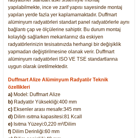
yapılabilmekte, ince ve zarif yapısı sayesinde montaj
yapılan yerde fazla yer kaplamamaktadır. Duffmart
alüminyum radyatörleri standart panel radyatörlerle aynı
bağlantı çap ve ölçülerine sahiptir. Bu durum montaj
kolaylığı sağlarken mekanlarınız da eskiyen
radyatörlerinizin tesisatınızda herhangi bir değişiklik
yapmadan değiştirilmesine olanak verir. Duffmart
alüminyum radyatörleri ISO VE TSE standartlarına
uygun olarak üretilmektedir.
Duffmart Alize Alüminyum Radyatör Teknik
özellikleri
a)
Model: Duffmart
Alize
b)
Radyatör Yüksekliği:400 mm
c)
Eksenler arası mesafe:345 mm
d)
Dilim ısıtma kapasitesi:81 Kcall
e)
Isıtma Yüzeyi:0,220 m²/Dilim
f)
Dilim Derinliği:60 mm