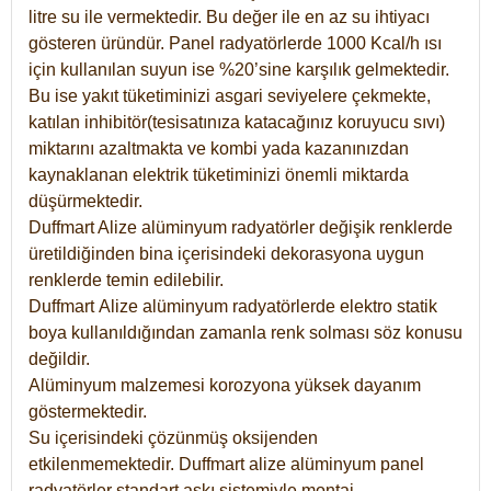
litre su ile vermektedir. Bu değer ile en az su ihtiyacı
gösteren üründür. Panel radyatörlerde 1000 Kcal/h ısı
için kullanılan suyun ise %20’sine karşılık gelmektedir.
Bu ise yakıt tüketiminizi asgari seviyelere çekmekte,
katılan inhibitör(tesisatınıza katacağınız koruyucu sıvı)
miktarını azaltmakta ve kombi yada kazanınızdan
kaynaklanan elektrik tüketiminizi önemli miktarda
düşürmektedir.
Duffmart Alize alüminyum radyatörler değişik renklerde
üretildiğinden bina içerisindeki dekorasyona uygun
renklerde temin edilebilir.
Duffmart
Alize
alüminyum radyatörlerde elektro statik
boya kullanıldığından zamanla renk solması söz konusu
değildir.
Alüminyum malzemesi korozyona yüksek dayanım
göstermektedir.
Su içerisindeki çözünmüş oksijenden
etkilenmemektedir. Duffmart alize alüminyum panel
radyatörler standart askı sistemiyle montaj