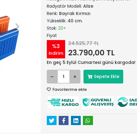
Radyatör Modeli:
Alize
Renk:
Bayrak Kırmızı
Yükseklik:
40 cm.
Stok:
20+
Fiyat
24.525,77 TL
%3
23.790,00 TL
indirim
En geç 5 Eylül Cumartesi günü kargoda!
Sepete Ekle
Favorilerime ekle