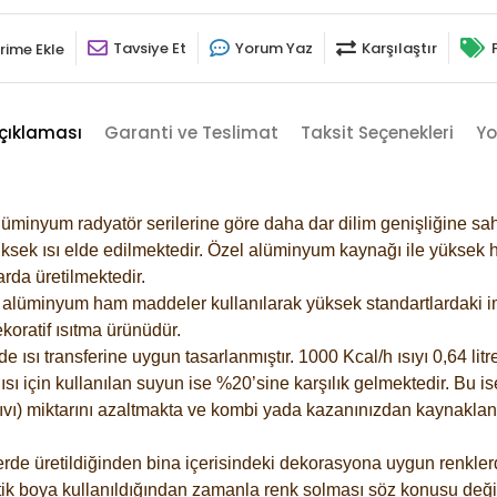
Tavsiye Et
Yorum Yaz
Karşılaştır
rime Ekle
çıklaması
Garanti ve Teslimat
Taksit Seçenekleri
Yo
lüminyum radyatör serilerine göre daha dar dilim genişliğine sah
ksek ısı elde edilmektedir. Özel alüminyum kaynağı ile yüksek hi
rda üretilmektedir.
alüminyum ham maddeler kullanılarak yüksek standartlardaki imal
koratif ısıtma ürünüdür.
ısı transferine uygun tasarlanmıştır. 1000 Kcal/h ısıyı 0,64 litre
sı için kullanılan suyun ise %20’sine karşılık gelmektedir. Bu is
 sıvı) miktarını azaltmakta ve kombi yada kazanınızdan kaynaklan
rde üretildiğinden bina içerisindeki dekorasyona uygun renklerde
ik boya kullanıldığından zamanla renk solması söz konusu değil