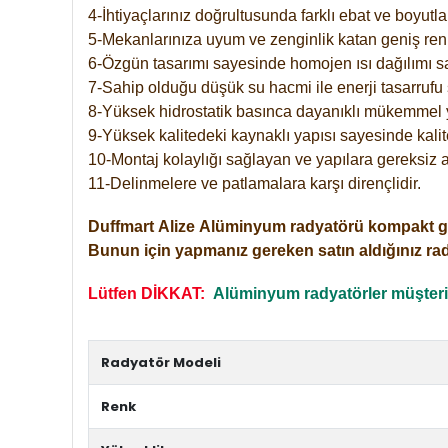
4-İhtiyaçlarınız doğrultusunda farklı ebat ve boyutla
5-Mekanlarınıza uyum ve zenginlik katan geniş renk 
6-Özgün tasarımı sayesinde homojen ısı dağılımı s
7-Sahip olduğu düşük su hacmi ile enerji tasarrufu 
8-Yüksek hidrostatik basınca dayanıklı mükemmel 
9-Yüksek kalitedeki kaynaklı yapısı sayesinde kalit
10-Montaj kolaylığı sağlayan ve yapılara gereksiz a
11-Delinmelere ve patlamalara karşı dirençlidir.
Duffmart
Alize
Alüminyum radyatörü kompakt girişl
Bunun için yapmanız gereken satın aldığınız ra
Lütfen DİKKAT:
Alüminyum radyatörler müşterile
Radyatör Modeli
Renk