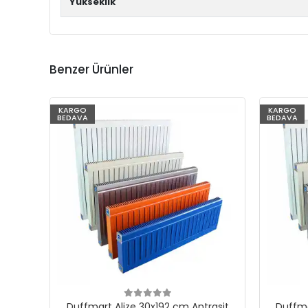
Yükseklik
Benzer Ürünler
KARGO
KARGO
BEDAVA
BEDAVA
Duffmart Alize 30x192 cm Antrasit
Duffma