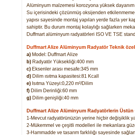
Alüminyum malzemesi korozyona yüksek dayanım 
Su içerisindeki çözünmüş oksijenden etkilenmemekte
yapısı sayesinde montaj yapılan yerde fazla yer ka
sahiptir. Bu durum montaj kolaylığı sağlarken mekan
Duffmart alüminyum radyatörleri ISO VE TSE standar
Duffmart Alize Alüminyum Radyatör Teknik özell
a)
Model: Duffmart
Alize
b)
Radyatör Yüksekliği:400 mm
c)
Eksenler arası mesafe:345 mm
d)
Dilim ısıtma kapasitesi:81 Kcall
e)
Isıtma Yüzeyi:0,220 m²/Dilim
f)
Dilim Derinliği:60 mm
g)
Dilim genişliği:40 mm
Duffmart Alize
Alüminyum Radyatörlerin Üstün Ö
1-Mevcut radyatörünüzün yerine hiçbir değişiklik 
2-Mükemmel ve çeşitli modelleri ile mekanlara güzel
3-Hammadde ve tasarım farklılığı sayesinde sağlan