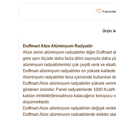
Favorile
Ürün A
Duffmart Alize Alüminyum Radyatör
Alize serisi alüminyum radyatörler diğer Duffmart a
göre aynı ölçüde daha fazla dilim sayısıyla daha yü
alüminyum radyatörlerimiz çok çeşitli renk ve ebatla
Duffmart alüminyum radyatörler en yüksek kalitede 
Alüminyum radyatörler bina içerisinde kullanılan de
Duffmart Alize alüminyum radyatörler yüksek verimde 
gösteren üründür. Panel radyatörlerde 1000 Kcal/h ı
katılan inhibitör(tesisatınıza katacağınız koruyucu
düşürmektedir.
Duffmart Alize alüminyum radyatörler değişik renkle
Duffmart
Alize
alüminyum radyatörlerde elektro stat