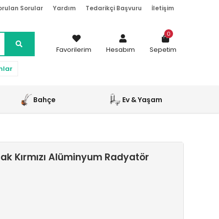
orulan Sorular
Yardım
Tedarikçi Başvuru
İletişim
0
Favorilerim
Hesabım
Sepetim
nlar
Bahçe
Ev & Yaşam
rak Kırmızı Alüminyum Radyatör