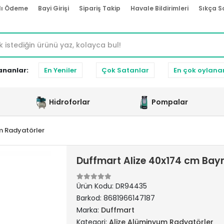
lı Ödeme
Bayi Girişi
Sipariş Takip
Havale Bildirimleri
Sıkça S
ananlar:
En Yeniler
Çok Satanlar
En çok oylana
Hidroforlar
Pompalar
m Radyatörler
Duffmart Alize 40x174 cm Bay
Ürün Kodu:
DR94435
Barkod:
8681966147187
Marka:
Duffmart
Kategori:
Alize Alüminyum Radyatörler