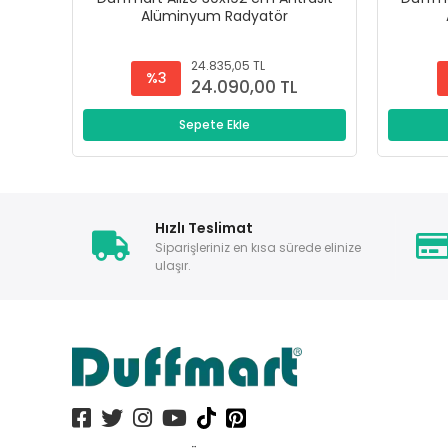
Alüminyum Radyatör
24.835,05 TL
%3
24.090,00 TL
Sepete Ekle
Hızlı Teslimat
Siparişleriniz en kısa sürede elinize
ulaşır.