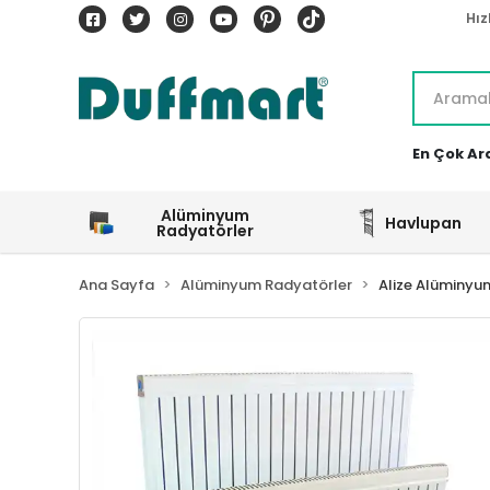
Hız
En Çok Ar
Alüminyum
Havlupan
Radyatörler
Ana Sayfa
Alüminyum Radyatörler
Alize Alüminyu