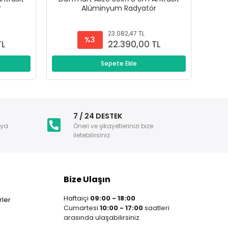
r
Alüminyum Radyatör
23.082,47 TL
%3
TL
22.390,00 TL
Sepete Ekle
i
7 / 24 DESTEK
nya
Öneri ve şikayetlerinizi bize
iletebilirsiniz.
Bize Ulaşın
Haftaiçi
09:00 - 18:00
ler
Cumartesi
10:00 - 17:00
saatleri
arasında ulaşabilirsiniz.