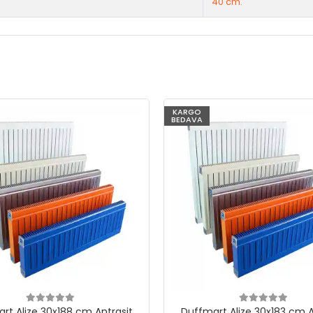
40 cm.
KARGO
BEDAVA
rt Alize 30x188 cm Antrasit
Duffmart Alize 30x183 cm A