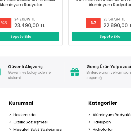
Alüminyum Radyatör
Alüminyum Radyatö
24.216,49 TL
23.597,94 TL
%3
%3
23.490,00 TL
22.890,00 
Sepete Ekle
Sepete Ekle
Güvenli Alışveriş
Geniş Ürün Yelpazes
Güvenli ve kolay ödeme
Binlerce ürün ve kampa
sistemi
seçeneği
Kurumsal
Kategoriler
Hakkımızda
Alüminyum Radyatör
Gizlilik Sözleşmesi
Havlupan
Mesafeli Satış Sözleşmesi
Hidroforlar