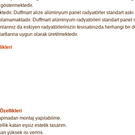
göstermektedir.
dir. Duffmart alize alüminyum panel radyatörler standart askı s
plamamaktadır. Duffmart alüminyum radyatörleri standart panel ra
larınız da eskiyen radyatörlerinizin tesisatınızda herhangi bir d
tlarına uygun olarak üretilmektedir.
ikleri
zellikleri
yapmadan montaj yapılabilme.
lik katan eşsiz estetik tasarım.
an yüksek ısı verimi.