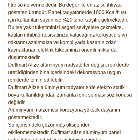
litre su ile vermektedir. Bu değer ile en az su ihtiyacı
gösteren üründür. Panel radyatörlerde 1000 Kcal/h ısı
için kullanılan suyun ise %20’sine karşılık gelmektedir.
Bu ise yakıt tüketiminizi asgari seviyelere çekmekte,
katılan inhibitör(tesisatınıza katacağınız koruyucu sıvı)
miktarını azaltmakta ve kombi yada kazanınızdan
kaynaklanan elektrik tüketiminizi önemli miktarda
düşürmektedir.
Duffmart Alize alüminyum radyatörler değişik renklerde
üretildiğinden bina içerisindeki dekorasyona uygun
renklerde temin edilebilir.
Duffmart
Alize
alüminyum radyatörlerde elektro statik
boya kullanıldığından zamanla renk solması söz konusu
değildir.
Alüminyum malzemesi korozyona yüksek dayanım
göstermektedir.
Su içerisindeki çözünmüş oksijenden
etkilenmemektedir. Duffmart alize alüminyum panel
radyatörler standart askı sistemiyle montaj