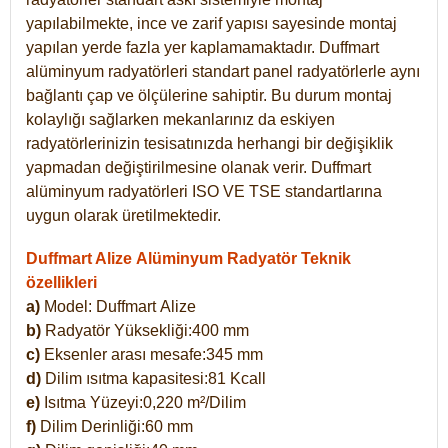
yapılabilmekte, ince ve zarif yapısı sayesinde montaj
yapılan yerde fazla yer kaplamamaktadır. Duffmart
alüminyum radyatörleri standart panel radyatörlerle aynı
bağlantı çap ve ölçülerine sahiptir. Bu durum montaj
kolaylığı sağlarken mekanlarınız da eskiyen
radyatörlerinizin tesisatınızda herhangi bir değişiklik
yapmadan değiştirilmesine olanak verir. Duffmart
alüminyum radyatörleri ISO VE TSE standartlarına
uygun olarak üretilmektedir.
Duffmart Alize Alüminyum Radyatör Teknik
özellikleri
a)
Model: Duffmart
Alize
b)
Radyatör Yüksekliği:400 mm
c)
Eksenler arası mesafe:345 mm
d)
Dilim ısıtma kapasitesi:81 Kcall
e)
Isıtma Yüzeyi:0,220 m²/Dilim
f)
Dilim Derinliği:60 mm