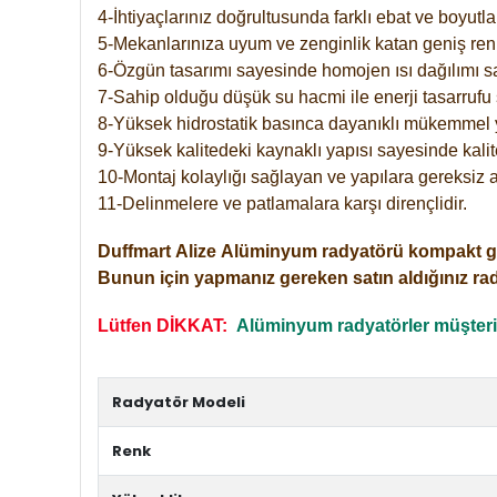
4-İhtiyaçlarınız doğrultusunda farklı ebat ve boyutla
5-Mekanlarınıza uyum ve zenginlik katan geniş renk 
6-Özgün tasarımı sayesinde homojen ısı dağılımı s
7-Sahip olduğu düşük su hacmi ile enerji tasarrufu 
8-Yüksek hidrostatik basınca dayanıklı mükemmel 
9-Yüksek kalitedeki kaynaklı yapısı sayesinde kalit
10-Montaj kolaylığı sağlayan ve yapılara gereksiz a
11-Delinmelere ve patlamalara karşı dirençlidir.
Duffmart
Alize
Alüminyum radyatörü kompakt girişl
Bunun için yapmanız gereken satın aldığınız ra
Lütfen DİKKAT:
Alüminyum radyatörler müşterile
Radyatör Modeli
Renk