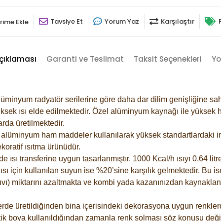
Tavsiye Et
Yorum Yaz
Karşılaştır
rime Ekle
çıklaması
Garanti ve Teslimat
Taksit Seçenekleri
Yo
lüminyum radyatör serilerine göre daha dar dilim genişliğine sah
ksek ısı elde edilmektedir. Özel alüminyum kaynağı ile yüksek hi
rda üretilmektedir.
alüminyum ham maddeler kullanılarak yüksek standartlardaki imal
koratif ısıtma ürünüdür.
ısı transferine uygun tasarlanmıştır. 1000 Kcal/h ısıyı 0,64 litre
sı için kullanılan suyun ise %20’sine karşılık gelmektedir. Bu is
 sıvı) miktarını azaltmakta ve kombi yada kazanınızdan kaynaklan
rde üretildiğinden bina içerisindeki dekorasyona uygun renklerde
ik boya kullanıldığından zamanla renk solması söz konusu değil