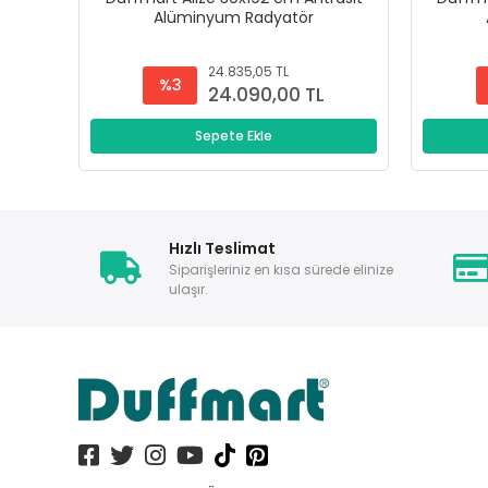
Alüminyum Radyatör
24.835,05 TL
%3
24.090,00 TL
Sepete Ekle
Hızlı Teslimat
Siparişleriniz en kısa sürede elinize
ulaşır.