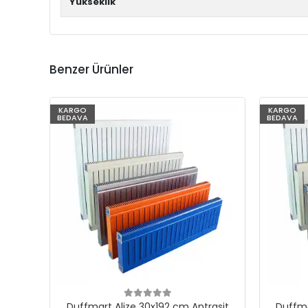
Yükseklik
Benzer Ürünler
KARGO
KARGO
BEDAVA
BEDAVA
Duffmart Alize 30x192 cm Antrasit
Duffma