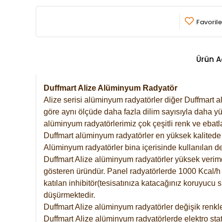
Favorile
Ürün A
Duffmart Alize Alüminyum Radyatör
Alize serisi alüminyum radyatörler diğer Duffmart a
göre aynı ölçüde daha fazla dilim sayısıyla daha yü
alüminyum radyatörlerimiz çok çeşitli renk ve ebatla
Duffmart alüminyum radyatörler en yüksek kalitede 
Alüminyum radyatörler bina içerisinde kullanılan de
Duffmart Alize alüminyum radyatörler yüksek verimde 
gösteren üründür. Panel radyatörlerde 1000 Kcal/h ı
katılan inhibitör(tesisatınıza katacağınız koruyucu
düşürmektedir.
Duffmart Alize alüminyum radyatörler değişik renkle
Duffmart
Alize
alüminyum radyatörlerde elektro stat