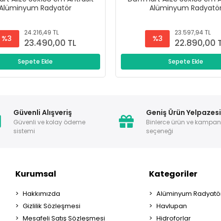
Alüminyum Radyatör
Alüminyum Radyatö
24.216,49 TL
23.597,94 TL
%3
%3
23.490,00 TL
22.890,00 
Sepete Ekle
Sepete Ekle
Güvenli Alışveriş
Geniş Ürün Yelpazes
Güvenli ve kolay ödeme
Binlerce ürün ve kampa
sistemi
seçeneği
Kurumsal
Kategoriler
Hakkımızda
Alüminyum Radyatör
Gizlilik Sözleşmesi
Havlupan
Mesafeli Satış Sözleşmesi
Hidroforlar