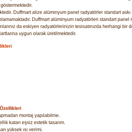
göstermektedir.
dir. Duffmart alize alüminyum panel radyatörler standart askı s
plamamaktadır. Duffmart alüminyum radyatörleri standart panel ra
larınız da eskiyen radyatörlerinizin tesisatınızda herhangi bir d
tlarına uygun olarak üretilmektedir.
ikleri
zellikleri
yapmadan montaj yapılabilme.
lik katan eşsiz estetik tasarım.
an yüksek ısı verimi.