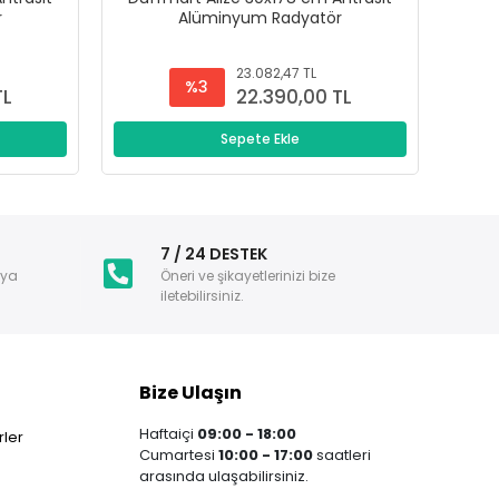
r
Alüminyum Radyatör
23.082,47 TL
%3
TL
22.390,00 TL
Sepete Ekle
i
7 / 24 DESTEK
nya
Öneri ve şikayetlerinizi bize
iletebilirsiniz.
Bize Ulaşın
Haftaiçi
09:00 - 18:00
ler
Cumartesi
10:00 - 17:00
saatleri
arasında ulaşabilirsiniz.