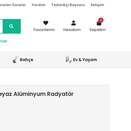
orulan Sorular
Yardım
Tedarikçi Başvuru
İletişim
0
Favorilerim
Hesabım
Sepetim
nlar
Bahçe
Ev & Yaşam
Beyaz Alüminyum Radyatör