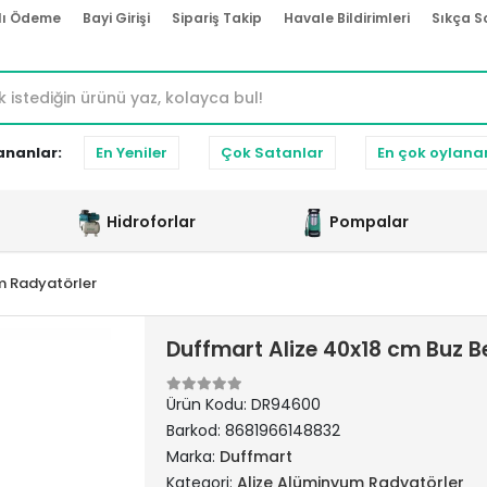
lı Ödeme
Bayi Girişi
Sipariş Takip
Havale Bildirimleri
Sıkça S
ananlar:
En Yeniler
Çok Satanlar
En çok oylana
Hidroforlar
Pompalar
m Radyatörler
Duffmart Alize 40x18 cm Buz 
Ürün Kodu:
DR94600
Barkod:
8681966148832
Marka:
Duffmart
Kategori:
Alize Alüminyum Radyatörler