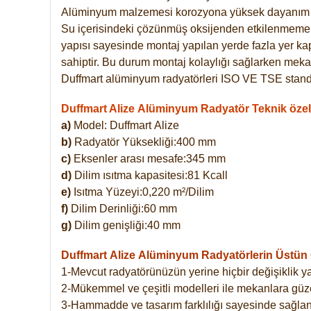
Alüminyum malzemesi korozyona yüksek dayanım 
Su içerisindeki çözünmüş oksijenden etkilenmemekte
yapısı sayesinde montaj yapılan yerde fazla yer ka
sahiptir. Bu durum montaj kolaylığı sağlarken mekan
Duffmart alüminyum radyatörleri ISO VE TSE standar
Duffmart Alize Alüminyum Radyatör Teknik özell
a)
Model: Duffmart
Alize
b)
Radyatör Yüksekliği:400 mm
c)
Eksenler arası mesafe:345 mm
d)
Dilim ısıtma kapasitesi:81 Kcall
e)
Isıtma Yüzeyi:0,220 m²/Dilim
f)
Dilim Derinliği:60 mm
g)
Dilim genişliği:40 mm
Duffmart Alize
Alüminyum Radyatörlerin Üstün Ö
1-Mevcut radyatörünüzün yerine hiçbir değişiklik 
2-Mükemmel ve çeşitli modelleri ile mekanlara güzel
3-Hammadde ve tasarım farklılığı sayesinde sağlan