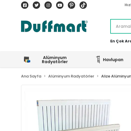
Hız
En Çok Ar
Alüminyum
Havlupan
Radyatörler
Ana Sayfa
Alüminyum Radyatörler
Alize Alüminyu