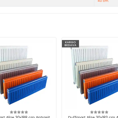
40 cm.
KARGO
BEDAVA
rt Alize 30x188 cm Antrasit
Duffmart Alize 30x183 cm A