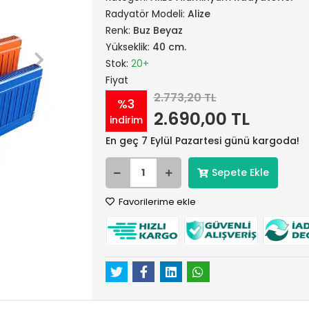
Radyatör Modeli:
Alize
Renk:
Buz Beyaz
Yükseklik:
40 cm.
Stok:
20+
Fiyat
2.773,20 TL
%3
2.690,00 TL
indirim
En geç 7 Eylül Pazartesi günü kargoda!
Sepete Ekle
Favorilerime ekle