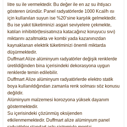
litre su ile vermektedir. Bu değer ile en az su ihtiyacı
gösteren üründür. Panel radyatörlerde 1000 Kcal/h ısı
için kullanılan suyun ise %20’sine karşılık gelmektedir.
Bu ise yakıt tüketiminizi asgari seviyelere çekmekte,
katılan inhibitör(tesisatınıza katacağınız koruyucu sıvı)
miktarını azaltmakta ve kombi yada kazanınızdan
kaynaklanan elektrik tüketiminizi önemli miktarda
düşürmektedir.
Duffmart Alize alüminyum radyatörler değişik renklerde
üretildiğinden bina içerisindeki dekorasyona uygun
renklerde temin edilebilir.
Duffmart
Alize
alüminyum radyatörlerde elektro statik
boya kullanıldığından zamanla renk solması söz konusu
değildir.
Alüminyum malzemesi korozyona yüksek dayanım
göstermektedir.
Su içerisindeki çözünmüş oksijenden
etkilenmemektedir. Duffmart alize alüminyum panel
radyatörler standart askı sistemiyle montaj