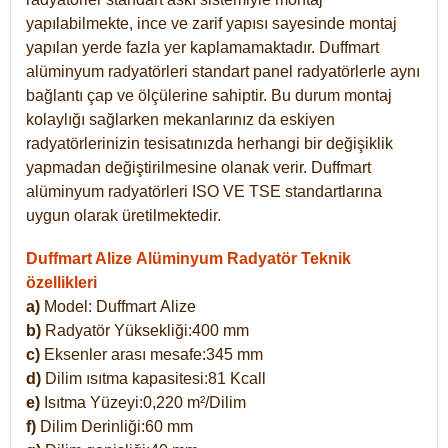
yapılabilmekte, ince ve zarif yapısı sayesinde montaj
yapılan yerde fazla yer kaplamamaktadır. Duffmart
alüminyum radyatörleri standart panel radyatörlerle aynı
bağlantı çap ve ölçülerine sahiptir. Bu durum montaj
kolaylığı sağlarken mekanlarınız da eskiyen
radyatörlerinizin tesisatınızda herhangi bir değişiklik
yapmadan değiştirilmesine olanak verir. Duffmart
alüminyum radyatörleri ISO VE TSE standartlarına
uygun olarak üretilmektedir.
Duffmart Alize Alüminyum Radyatör Teknik
özellikleri
a)
Model: Duffmart
Alize
b)
Radyatör Yüksekliği:400 mm
c)
Eksenler arası mesafe:345 mm
d)
Dilim ısıtma kapasitesi:81 Kcall
e)
Isıtma Yüzeyi:0,220 m²/Dilim
f)
Dilim Derinliği:60 mm