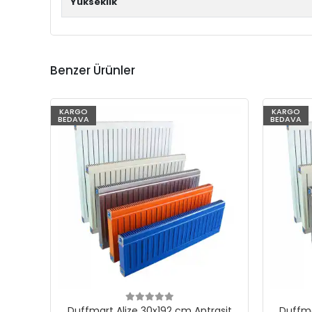
Yükseklik
Benzer Ürünler
KARGO
KARGO
BEDAVA
BEDAVA
Duffmart Alize 30x192 cm Antrasit
Duffma