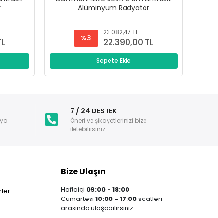
r
Alüminyum Radyatör
23.082,47 TL
%3
TL
22.390,00 TL
Sepete Ekle
i
7 / 24 DESTEK
nya
Öneri ve şikayetlerinizi bize
iletebilirsiniz.
Bize Ulaşın
Haftaiçi
09:00 - 18:00
ler
Cumartesi
10:00 - 17:00
saatleri
arasında ulaşabilirsiniz.