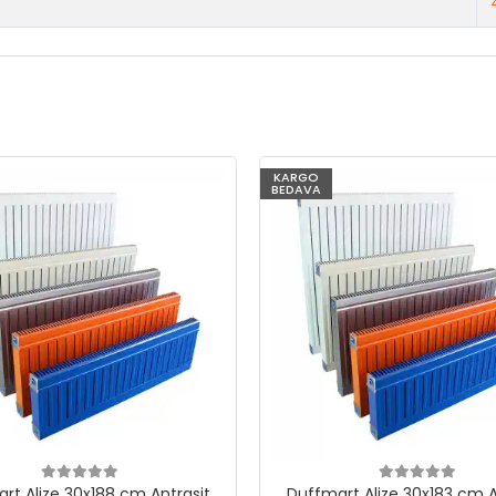
KARGO
BEDAVA
rt Alize 30x188 cm Antrasit
Duffmart Alize 30x183 cm A