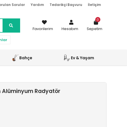
orulan Sorular
Yardım
Tedarikçi Başvuru
İletişim
0
Favorilerim
Hesabım
Sepetim
nlar
Bahçe
Ev & Yaşam
m Alüminyum Radyatör