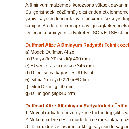
Alüminyum malzemesi korozyona yüksek dayanım 
Su içerisindeki çözünmüş oksijenden etkilenmemekte
yapısı sayesinde montaj yapılan yerde fazla yer ka
sahiptir. Bu durum montaj kolaylığı sağlarken mekan
Duffmart alüminyum radyatörleri ISO VE TSE standar
Duffmart Alize Alüminyum Radyatör Teknik özell
a)
Model: Duffmart
Alize
b)
Radyatör Yüksekliği:400 mm
c)
Eksenler arası mesafe:345 mm
d)
Dilim ısıtma kapasitesi:81 Kcall
e)
Isıtma Yüzeyi:0,220 m²/Dilim
f)
Dilim Derinliği:60 mm
g)
Dilim genişliği:40 mm
Duffmart Alize
Alüminyum Radyatörlerin Üstün Ö
1-Mevcut radyatörünüzün yerine hiçbir değişiklik 
2-Mükemmel ve çeşitli modelleri ile mekanlara güzel
3-Hammadde ve tasarım farklılığı sayesinde sağlan