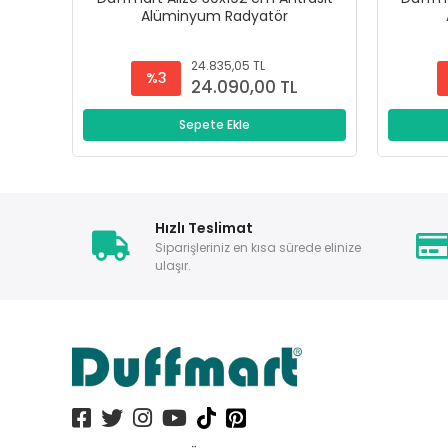
Alüminyum Radyatör
24.835,05 TL
%3
24.090,00 TL
Sepete Ekle
Hızlı Teslimat
Siparişleriniz en kısa sürede elinize
ulaşır.