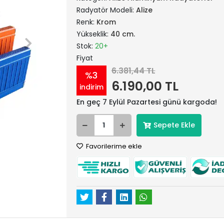
Radyatör Modeli:
Alize
Renk:
Krom
Yükseklik:
40 cm.
Stok:
20+
Fiyat
6.381,44 TL
%3
6.190,00 TL
indirim
En geç 7 Eylül Pazartesi günü kargoda!
Sepete Ekle
Favorilerime ekle