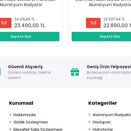
Alüminyum Radyatör
Alüminyum Radyatö
24.216,49 TL
23.597,94 TL
%3
%3
23.490,00 TL
22.890,00 
Sepete Ekle
Sepete Ekle
Güvenli Alışveriş
Geniş Ürün Yelpazes
Güvenli ve kolay ödeme
Binlerce ürün ve kampa
sistemi
seçeneği
Kurumsal
Kategoriler
Hakkımızda
Alüminyum Radyatör
Gizlilik Sözleşmesi
Havlupan
Mesafeli Satış Sözleşmesi
Hidroforlar