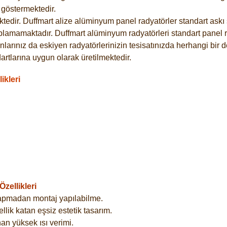
göstermektedir.
dir. Duffmart alize alüminyum panel radyatörler standart askı s
plamamaktadır. Duffmart alüminyum radyatörleri standart panel ra
larınız da eskiyen radyatörlerinizin tesisatınızda herhangi bir d
tlarına uygun olarak üretilmektedir.
ikleri
zellikleri
yapmadan montaj yapılabilme.
lik katan eşsiz estetik tasarım.
an yüksek ısı verimi.