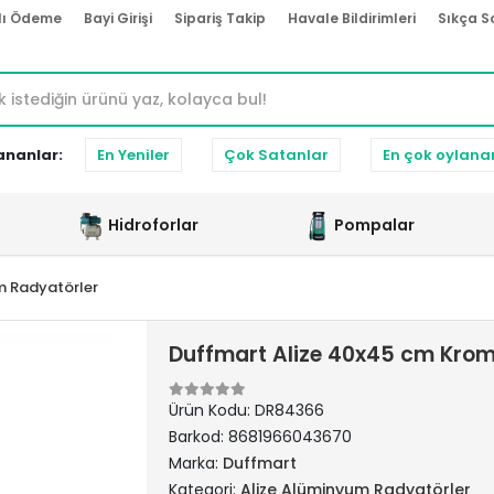
lı Ödeme
Bayi Girişi
Sipariş Takip
Havale Bildirimleri
Sıkça S
ananlar:
En Yeniler
Çok Satanlar
En çok oylana
Hidroforlar
Pompalar
m Radyatörler
Duffmart Alize 40x45 cm Kro
Ürün Kodu:
DR84366
Barkod:
8681966043670
Marka:
Duffmart
Kategori:
Alize Alüminyum Radyatörler