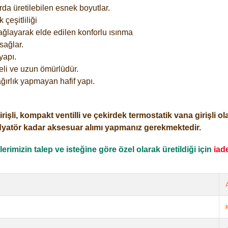
rda üretilebilen esnek boyutlar.
çeşitliliği
ağlayarak elde edilen konforlu ısınma
sağlar.
yapı.
eli ve uzun ömürlüdür.
ğırlık yapmayan hafif yapı.
i, kompakt ventilli ve çekirdek termostatik vana girişli olar
dyatör kadar aksesuar alımı yapmanız gerekmektedir.
rimizin talep ve isteğine göre özel olarak üretildiği için
iad