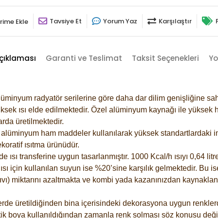
Tavsiye Et
Yorum Yaz
Karşılaştır
rime Ekle
çıklaması
Garanti ve Teslimat
Taksit Seçenekleri
Yo
lüminyum radyatör serilerine göre daha dar dilim genişliğine sah
ksek ısı elde edilmektedir. Özel alüminyum kaynağı ile yüksek hi
rda üretilmektedir.
alüminyum ham maddeler kullanılarak yüksek standartlardaki imal
koratif ısıtma ürünüdür.
ısı transferine uygun tasarlanmıştır. 1000 Kcal/h ısıyı 0,64 litre
sı için kullanılan suyun ise %20’sine karşılık gelmektedir. Bu is
 sıvı) miktarını azaltmakta ve kombi yada kazanınızdan kaynaklan
rde üretildiğinden bina içerisindeki dekorasyona uygun renklerde
ik boya kullanıldığından zamanla renk solması söz konusu değil