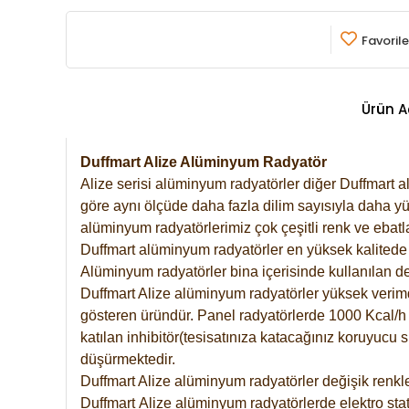
Favorile
Ürün A
Duffmart Alize Alüminyum Radyatör
Alize serisi alüminyum radyatörler diğer Duffmart a
göre aynı ölçüde daha fazla dilim sayısıyla daha yü
alüminyum radyatörlerimiz çok çeşitli renk ve ebatla
Duffmart alüminyum radyatörler en yüksek kalitede 
Alüminyum radyatörler bina içerisinde kullanılan de
Duffmart Alize alüminyum radyatörler yüksek verimde 
gösteren üründür. Panel radyatörlerde 1000 Kcal/h ı
katılan inhibitör(tesisatınıza katacağınız koruyucu
düşürmektedir.
Duffmart Alize alüminyum radyatörler değişik renkle
Duffmart
Alize
alüminyum radyatörlerde elektro stat