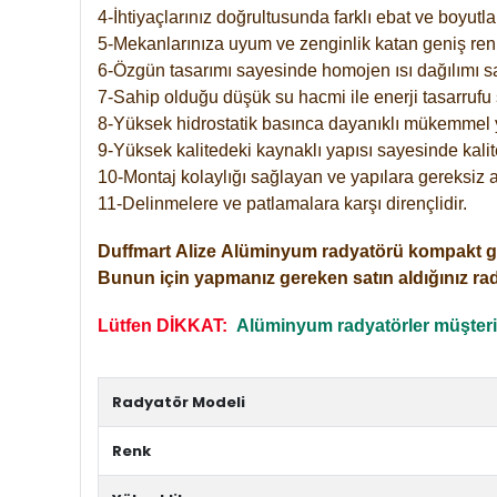
4-İhtiyaçlarınız doğrultusunda farklı ebat ve boyutla
5-Mekanlarınıza uyum ve zenginlik katan geniş renk 
6-Özgün tasarımı sayesinde homojen ısı dağılımı s
7-Sahip olduğu düşük su hacmi ile enerji tasarrufu 
8-Yüksek hidrostatik basınca dayanıklı mükemmel 
9-Yüksek kalitedeki kaynaklı yapısı sayesinde kalit
10-Montaj kolaylığı sağlayan ve yapılara gereksiz a
11-Delinmelere ve patlamalara karşı dirençlidir.
Duffmart
Alize
Alüminyum radyatörü kompakt girişl
Bunun için yapmanız gereken satın aldığınız ra
Lütfen DİKKAT:
Alüminyum radyatörler müşterile
Radyatör Modeli
Renk