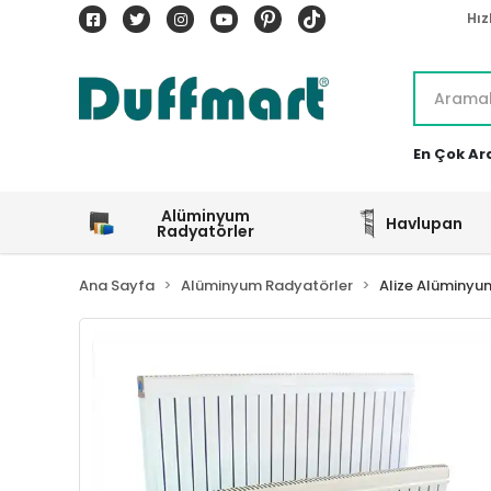
Hız
En Çok Ar
Alüminyum
Havlupan
Radyatörler
Ana Sayfa
Alüminyum Radyatörler
Alize Alüminyu