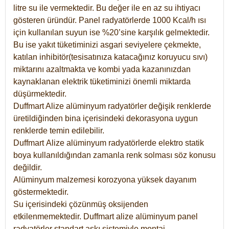
litre su ile vermektedir. Bu değer ile en az su ihtiyacı
gösteren üründür. Panel radyatörlerde 1000 Kcal/h ısı
için kullanılan suyun ise %20’sine karşılık gelmektedir.
Bu ise yakıt tüketiminizi asgari seviyelere çekmekte,
katılan inhibitör(tesisatınıza katacağınız koruyucu sıvı)
miktarını azaltmakta ve kombi yada kazanınızdan
kaynaklanan elektrik tüketiminizi önemli miktarda
düşürmektedir.
Duffmart Alize alüminyum radyatörler değişik renklerde
üretildiğinden bina içerisindeki dekorasyona uygun
renklerde temin edilebilir.
Duffmart
Alize
alüminyum radyatörlerde elektro statik
boya kullanıldığından zamanla renk solması söz konusu
değildir.
Alüminyum malzemesi korozyona yüksek dayanım
göstermektedir.
Su içerisindeki çözünmüş oksijenden
etkilenmemektedir. Duffmart alize alüminyum panel
radyatörler standart askı sistemiyle montaj