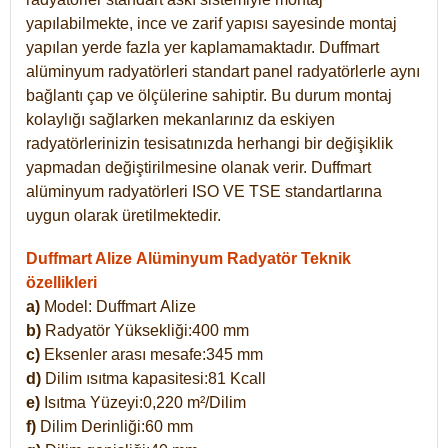
yapılabilmekte, ince ve zarif yapısı sayesinde montaj
yapılan yerde fazla yer kaplamamaktadır. Duffmart
alüminyum radyatörleri standart panel radyatörlerle aynı
bağlantı çap ve ölçülerine sahiptir. Bu durum montaj
kolaylığı sağlarken mekanlarınız da eskiyen
radyatörlerinizin tesisatınızda herhangi bir değişiklik
yapmadan değiştirilmesine olanak verir. Duffmart
alüminyum radyatörleri ISO VE TSE standartlarına
uygun olarak üretilmektedir.
Duffmart Alize Alüminyum Radyatör Teknik
özellikleri
a)
Model: Duffmart
Alize
b)
Radyatör Yüksekliği:400 mm
c)
Eksenler arası mesafe:345 mm
d)
Dilim ısıtma kapasitesi:81 Kcall
e)
Isıtma Yüzeyi:0,220 m²/Dilim
f)
Dilim Derinliği:60 mm