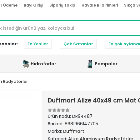
lı Ödeme
Bayi Girişi
Sipariş Takip
Havale Bildirimleri
Sıkça S
ananlar:
En Yeniler
Çok Satanlar
En çok oylana
Hidroforlar
Pompalar
m Radyatörler
Duffmart Alize 40x49 cm Mat 
Ürün Kodu:
DR94487
Barkod:
8681966147705
Marka:
Duffmart
Kategori:
Alize Alüminyum Radyatörler