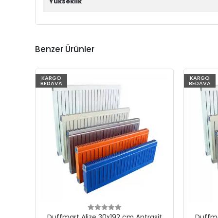
Yükseklik
Benzer Ürünler
KARGO
KARGO
BEDAVA
BEDAVA
Duffmart Alize 30x192 cm Antrasit
Duffma