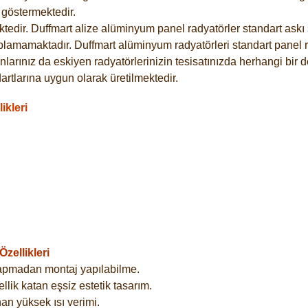
göstermektedir.
dir. Duffmart alize alüminyum panel radyatörler standart askı s
plamamaktadır. Duffmart alüminyum radyatörleri standart panel ra
larınız da eskiyen radyatörlerinizin tesisatınızda herhangi bir d
tlarına uygun olarak üretilmektedir.
ikleri
zellikleri
yapmadan montaj yapılabilme.
lik katan eşsiz estetik tasarım.
an yüksek ısı verimi.