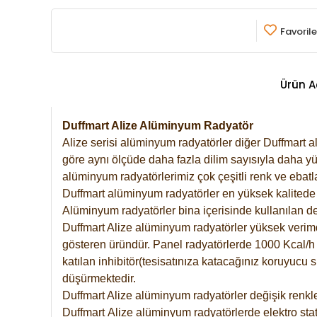
Favorile
Ürün A
Duffmart Alize Alüminyum Radyatör
Alize serisi alüminyum radyatörler diğer Duffmart a
göre aynı ölçüde daha fazla dilim sayısıyla daha yü
alüminyum radyatörlerimiz çok çeşitli renk ve ebatla
Duffmart alüminyum radyatörler en yüksek kalitede 
Alüminyum radyatörler bina içerisinde kullanılan de
Duffmart Alize alüminyum radyatörler yüksek verimde 
gösteren üründür. Panel radyatörlerde 1000 Kcal/h ı
katılan inhibitör(tesisatınıza katacağınız koruyucu
düşürmektedir.
Duffmart Alize alüminyum radyatörler değişik renkle
Duffmart
Alize
alüminyum radyatörlerde elektro stat