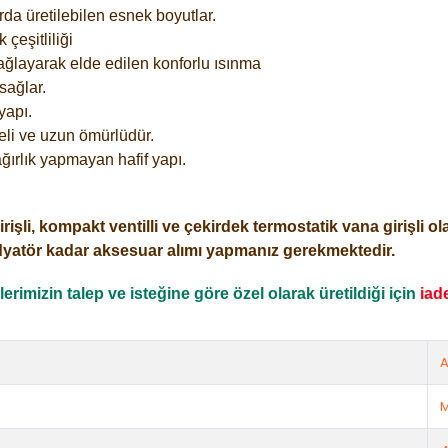
rda üretilebilen esnek boyutlar.
çeşitliliği
ağlayarak elde edilen konforlu ısınma
sağlar.
yapı.
eli ve uzun ömürlüdür.
ğırlık yapmayan hafif yapı.
i, kompakt ventilli ve çekirdek termostatik vana girişli olar
dyatör kadar aksesuar alımı yapmanız gerekmektedir.
rimizin talep ve isteğine göre özel olarak üretildiği için
iad
A
M