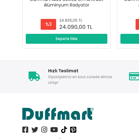
Alüminyum Radyatör
24.835,05 TL
%3
24.090,00 TL
Sepete Ekle
Hızlı Teslimat
Siparişleriniz en kısa sürede elinize
ulaşır.