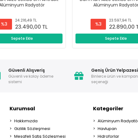
Alüminyum Radyatör
Alüminyum Radyatö
24.216,49 TL
23.597,94 TL
%3
%3
23.490,00 TL
22.890,00 
Sepete Ekle
Sepete Ekle
Güvenli Alışveriş
Geniş Ürün Yelpazes
Güvenli ve kolay ödeme
Binlerce ürün ve kampa
sistemi
seçeneği
Kurumsal
Kategoriler
Hakkımızda
Alüminyum Radyatör
Gizlilik Sözleşmesi
Havlupan
Mesafeli Satış Sözleşmesi
Hidroforlar