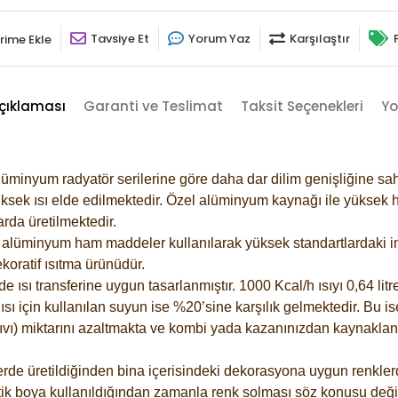
Tavsiye Et
Yorum Yaz
Karşılaştır
rime Ekle
çıklaması
Garanti ve Teslimat
Taksit Seçenekleri
Yo
lüminyum radyatör serilerine göre daha dar dilim genişliğine sah
ksek ısı elde edilmektedir. Özel alüminyum kaynağı ile yüksek hi
rda üretilmektedir.
alüminyum ham maddeler kullanılarak yüksek standartlardaki imal
koratif ısıtma ürünüdür.
ısı transferine uygun tasarlanmıştır. 1000 Kcal/h ısıyı 0,64 litre
sı için kullanılan suyun ise %20’sine karşılık gelmektedir. Bu is
 sıvı) miktarını azaltmakta ve kombi yada kazanınızdan kaynaklan
rde üretildiğinden bina içerisindeki dekorasyona uygun renklerde
ik boya kullanıldığından zamanla renk solması söz konusu değil