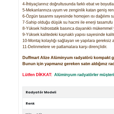
4-İhtiyaçlarınız doğrultusunda farklı ebat ve boyutla
5-Mekanlarınıza uyum ve zenginlik katan geniş renk 
6-Özgün tasarımı sayesinde homojen ısı dağılımı s
7-Sahip olduğu düşük su hacmi ile enerji tasarrufu 
8-Yüksek hidrostatik basınca dayanıklı mükemmel 
9-Yüksek kalitedeki kaynaklı yapısı sayesinde kalit
10-Montaj kolaylığı sağlayan ve yapılara gereksiz a
11-Delinmelere ve patlamalara karşı dirençlidir.
Duffmart
Alize
Alüminyum radyatörü kompakt girişl
Bunun için yapmanız gereken satın aldığınız ra
Lütfen DİKKAT:
Alüminyum radyatörler müşterile
Radyatör Modeli
Renk