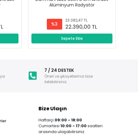
r
Alüminyum Radyatör
23.082,47 TL
%3
TL
22.390,00 TL
Sepete Ekle
i
7 / 24 DESTEK
nya
Öneri ve şikayetlerinizi bize
iletebilirsiniz.
Bize Ulaşın
Haftaiçi
09:00 - 18:00
ler
Cumartesi
10:00 - 17:00
saatleri
arasında ulaşabilirsiniz.