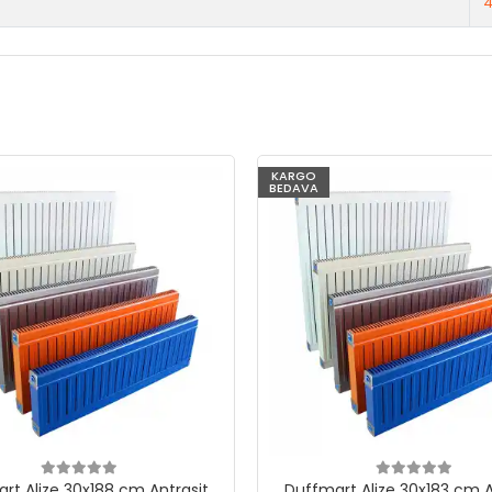
4
KARGO
BEDAVA
rt Alize 30x188 cm Antrasit
Duffmart Alize 30x183 cm A