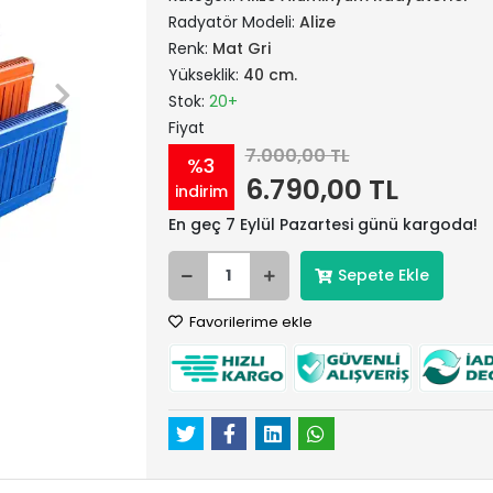
Radyatör Modeli:
Alize
Renk:
Mat Gri
Yükseklik:
40 cm.
Stok:
20+
Fiyat
7.000,00 TL
%3
6.790,00 TL
indirim
En geç 7 Eylül Pazartesi günü kargoda!
Sepete Ekle
Favorilerime ekle