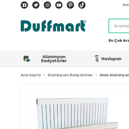
Hız
En Çok Ar
Alüminyum
Havlupan
Radyatörler
Ana Sayfa
Alüminyum Radyatörler
Alize Alüminyu