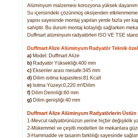
Alüminyum malzemesi korozyona yüksek dayanım 
Su içerisindeki çözünmüş oksijenden etkilenmemekte
yapısı sayesinde montaj yapılan yerde fazla yer ka
sahiptir. Bu durum montaj kolaylığı sağlarken mekan
Duffmart alüminyum radyatörleri ISO VE TSE standar
Duffmart Alize Alüminyum Radyatör Teknik özell
a)
Model: Duffmart
Alize
b)
Radyatör Yüksekliği:400 mm
c)
Eksenler arası mesafe:345 mm
d)
Dilim ısıtma kapasitesi:81 Kcall
e)
Isıtma Yüzeyi:0,220 m²/Dilim
f)
Dilim Derinliği:60 mm
g)
Dilim genişliği:40 mm
Duffmart Alize
Alüminyum Radyatörlerin Üstün Ö
1-Mevcut radyatörünüzün yerine hiçbir değişiklik 
2-Mükemmel ve çeşitli modelleri ile mekanlara güzel
3-Hammadde ve tasarım farklılığı sayesinde sağlan