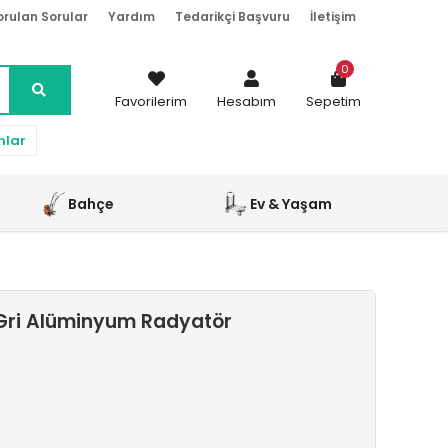
orulan Sorular
Yardım
Tedarikçi Başvuru
İletişim
0
Favorilerim
Hesabım
Sepetim
nlar
Bahçe
Ev & Yaşam
Gri Alüminyum Radyatör