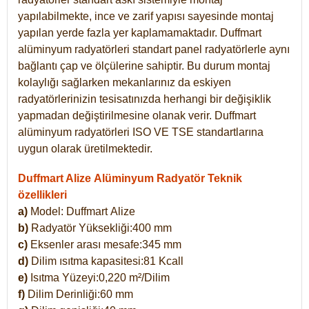
yapılabilmekte, ince ve zarif yapısı sayesinde montaj
yapılan yerde fazla yer kaplamamaktadır. Duffmart
alüminyum radyatörleri standart panel radyatörlerle aynı
bağlantı çap ve ölçülerine sahiptir. Bu durum montaj
kolaylığı sağlarken mekanlarınız da eskiyen
radyatörlerinizin tesisatınızda herhangi bir değişiklik
yapmadan değiştirilmesine olanak verir. Duffmart
alüminyum radyatörleri ISO VE TSE standartlarına
uygun olarak üretilmektedir.
Duffmart Alize Alüminyum Radyatör Teknik
özellikleri
a)
Model: Duffmart
Alize
b)
Radyatör Yüksekliği:400 mm
c)
Eksenler arası mesafe:345 mm
d)
Dilim ısıtma kapasitesi:81 Kcall
e)
Isıtma Yüzeyi:0,220 m²/Dilim
f)
Dilim Derinliği:60 mm