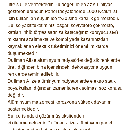
litre su ile vermektedir. Bu değer ile en az su ihtiyacı
gösteren üründür. Panel radyatörlerde 1000 Kcal/h ısı
için kullanılan suyun ise %20’sine karşılık gelmektedir.
Bu ise yakıt tüketiminizi asgari seviyelere çekmekte,
katılan inhibitör(tesisatınıza katacağınız koruyucu sıvı)
miktarını azaltmakta ve kombi yada kazanınızdan
kaynaklanan elektrik tüketiminizi önemli miktarda
düşürmektedir.
Duffmart Alize alüminyum radyatörler değişik renklerde
üretildiğinden bina içerisindeki dekorasyona uygun
renklerde temin edilebilir.
Duffmart
Alize
alüminyum radyatörlerde elektro statik
boya kullanıldığından zamanla renk solması söz konusu
değildir.
Alüminyum malzemesi korozyona yüksek dayanım
göstermektedir.
Su içerisindeki çözünmüş oksijenden
etkilenmemektedir. Duffmart alize alüminyum panel
radyatörler standart askı sistemiyle montaj