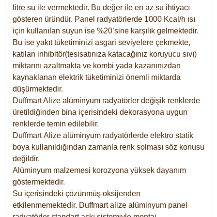
litre su ile vermektedir. Bu değer ile en az su ihtiyacı
gösteren üründür. Panel radyatörlerde 1000 Kcal/h ısı
için kullanılan suyun ise %20’sine karşılık gelmektedir.
Bu ise yakıt tüketiminizi asgari seviyelere çekmekte,
katılan inhibitör(tesisatınıza katacağınız koruyucu sıvı)
miktarını azaltmakta ve kombi yada kazanınızdan
kaynaklanan elektrik tüketiminizi önemli miktarda
düşürmektedir.
Duffmart Alize alüminyum radyatörler değişik renklerde
üretildiğinden bina içerisindeki dekorasyona uygun
renklerde temin edilebilir.
Duffmart
Alize
alüminyum radyatörlerde elektro statik
boya kullanıldığından zamanla renk solması söz konusu
değildir.
Alüminyum malzemesi korozyona yüksek dayanım
göstermektedir.
Su içerisindeki çözünmüş oksijenden
etkilenmemektedir. Duffmart alize alüminyum panel
radyatörler standart askı sistemiyle montaj