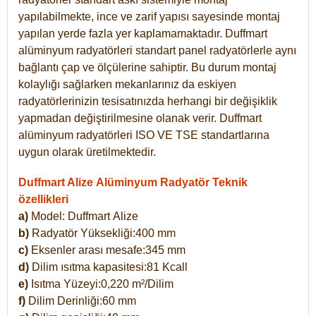
yapılabilmekte, ince ve zarif yapısı sayesinde montaj
yapılan yerde fazla yer kaplamamaktadır. Duffmart
alüminyum radyatörleri standart panel radyatörlerle aynı
bağlantı çap ve ölçülerine sahiptir. Bu durum montaj
kolaylığı sağlarken mekanlarınız da eskiyen
radyatörlerinizin tesisatınızda herhangi bir değişiklik
yapmadan değiştirilmesine olanak verir. Duffmart
alüminyum radyatörleri ISO VE TSE standartlarına
uygun olarak üretilmektedir.
Duffmart Alize Alüminyum Radyatör Teknik
özellikleri
a)
Model: Duffmart
Alize
b)
Radyatör Yüksekliği:400 mm
c)
Eksenler arası mesafe:345 mm
d)
Dilim ısıtma kapasitesi:81 Kcall
e)
Isıtma Yüzeyi:0,220 m²/Dilim
f)
Dilim Derinliği:60 mm