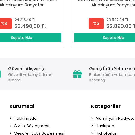
Alüminyum Radyatör
Alüminyum Radyatö
24.216,49 TL
23.597,94 TL
%3
%3
23.490,00 TL
22.890,00 
Sepete Ekle
Sepete Ekle
Güvenli Alışveriş
Geniş Ürün Yelpazes
Güvenli ve kolay ödeme
Binlerce ürün ve kampa
sistemi
seçeneği
Kurumsal
Kategoriler
Hakkımızda
Alüminyum Radyatör
Gizlilik Sözleşmesi
Havlupan
Mesafeli Satış Sözleşmesi
Hidroforlar