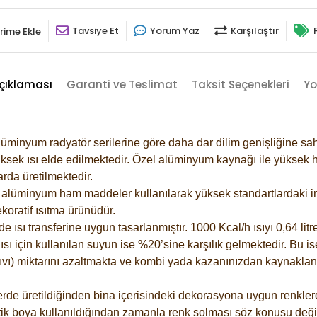
Tavsiye Et
Yorum Yaz
Karşılaştır
rime Ekle
çıklaması
Garanti ve Teslimat
Taksit Seçenekleri
Yo
lüminyum radyatör serilerine göre daha dar dilim genişliğine sah
ksek ısı elde edilmektedir. Özel alüminyum kaynağı ile yüksek hi
rda üretilmektedir.
alüminyum ham maddeler kullanılarak yüksek standartlardaki imal
koratif ısıtma ürünüdür.
ısı transferine uygun tasarlanmıştır. 1000 Kcal/h ısıyı 0,64 litre
sı için kullanılan suyun ise %20’sine karşılık gelmektedir. Bu is
 sıvı) miktarını azaltmakta ve kombi yada kazanınızdan kaynaklan
rde üretildiğinden bina içerisindeki dekorasyona uygun renklerde
ik boya kullanıldığından zamanla renk solması söz konusu değil