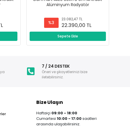
r
Alüminyum Radyatör
23.082,47 TL
%3
TL
22.390,00 TL
Sepete Ekle
i
7 / 24 DESTEK
nya
Öneri ve şikayetlerinizi bize
iletebilirsiniz.
Bize Ulaşın
Haftaiçi
09:00 - 18:00
ler
Cumartesi
10:00 - 17:00
saatleri
arasında ulaşabilirsiniz.