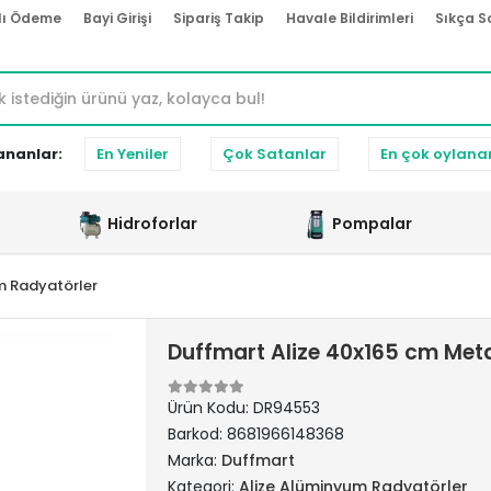
lı Ödeme
Bayi Girişi
Sipariş Takip
Havale Bildirimleri
Sıkça S
ananlar:
En Yeniler
Çok Satanlar
En çok oylana
Hidroforlar
Pompalar
m Radyatörler
Duffmart Alize 40x165 cm Met
Ürün Kodu:
DR94553
Barkod:
8681966148368
Marka:
Duffmart
Kategori:
Alize Alüminyum Radyatörler