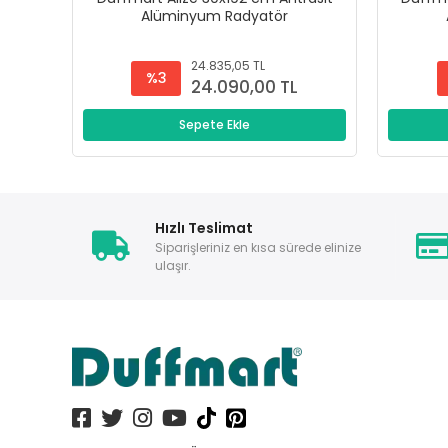
Alüminyum Radyatör
24.835,05 TL
%3
24.090,00 TL
Sepete Ekle
Hızlı Teslimat
Siparişleriniz en kısa sürede elinize
ulaşır.