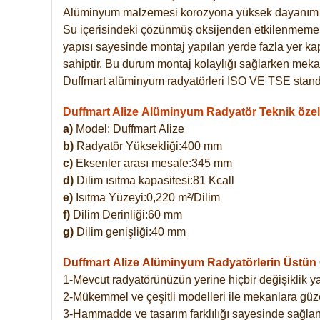
Alüminyum malzemesi korozyona yüksek dayanım 
Su içerisindeki çözünmüş oksijenden etkilenmemekte
yapısı sayesinde montaj yapılan yerde fazla yer ka
sahiptir. Bu durum montaj kolaylığı sağlarken mekan
Duffmart alüminyum radyatörleri ISO VE TSE standar
Duffmart Alize Alüminyum Radyatör Teknik özell
a)
Model: Duffmart
Alize
b)
Radyatör Yüksekliği:400 mm
c)
Eksenler arası mesafe:345 mm
d)
Dilim ısıtma kapasitesi:81 Kcall
e)
Isıtma Yüzeyi:0,220 m²/Dilim
f)
Dilim Derinliği:60 mm
g)
Dilim genişliği:40 mm
Duffmart Alize
Alüminyum Radyatörlerin Üstün Ö
1-Mevcut radyatörünüzün yerine hiçbir değişiklik 
2-Mükemmel ve çeşitli modelleri ile mekanlara güzel
3-Hammadde ve tasarım farklılığı sayesinde sağlan