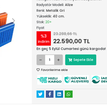
Radyatör Modeli:
Alize
Renk:
Metalik Gri
Yükseklik:
40 cm.
Stok:
20+
Fiyat
23.288,66 TL
%3
22.590,00 TL
indirim
En geç 5 Eylül Cumartesi günü kargoda!
Sepete Ekle
Favorilerime ekle