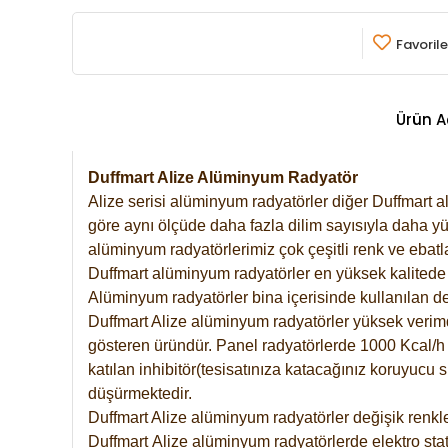
Favorile
Ürün A
Duffmart Alize Alüminyum Radyatör
Alize serisi alüminyum radyatörler diğer Duffmart a
göre aynı ölçüde daha fazla dilim sayısıyla daha yü
alüminyum radyatörlerimiz çok çeşitli renk ve ebatla
Duffmart alüminyum radyatörler en yüksek kalitede 
Alüminyum radyatörler bina içerisinde kullanılan de
Duffmart Alize alüminyum radyatörler yüksek verimde 
gösteren üründür. Panel radyatörlerde 1000 Kcal/h ı
katılan inhibitör(tesisatınıza katacağınız koruyucu
düşürmektedir.
Duffmart Alize alüminyum radyatörler değişik renkle
Duffmart
Alize
alüminyum radyatörlerde elektro stat