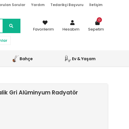
orulan Sorular
Yardım
Tedarikçi Başvuru
İletişim
0
Favorilerim
Hesabım
Sepetim
nlar
Bahçe
Ev & Yaşam
alik Gri Alüminyum Radyatör