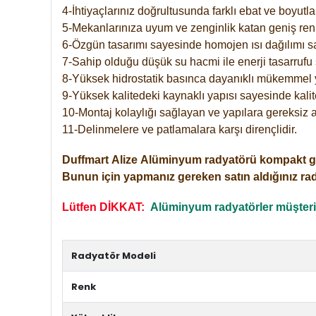
4-İhtiyaçlarınız doğrultusunda farklı ebat ve boyutla
5-Mekanlarınıza uyum ve zenginlik katan geniş renk 
6-Özgün tasarımı sayesinde homojen ısı dağılımı s
7-Sahip olduğu düşük su hacmi ile enerji tasarrufu 
8-Yüksek hidrostatik basınca dayanıklı mükemmel 
9-Yüksek kalitedeki kaynaklı yapısı sayesinde kalit
10-Montaj kolaylığı sağlayan ve yapılara gereksiz a
11-Delinmelere ve patlamalara karşı dirençlidir.
Duffmart
Alize
Alüminyum radyatörü kompakt girişl
Bunun için yapmanız gereken satın aldığınız ra
Lütfen DİKKAT:
Alüminyum radyatörler müşterile
Radyatör Modeli
Renk