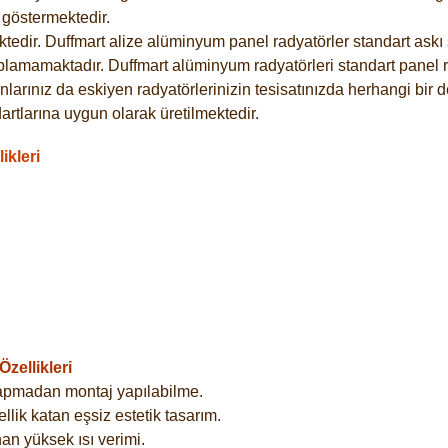
göstermektedir.
dir. Duffmart alize alüminyum panel radyatörler standart askı s
plamamaktadır. Duffmart alüminyum radyatörleri standart panel ra
larınız da eskiyen radyatörlerinizin tesisatınızda herhangi bir d
tlarına uygun olarak üretilmektedir.
ikleri
zellikleri
yapmadan montaj yapılabilme.
lik katan eşsiz estetik tasarım.
an yüksek ısı verimi.