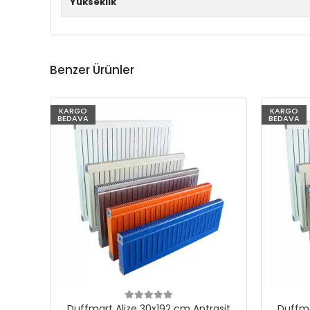
Yükseklik
Benzer Ürünler
KARGO
KARGO
BEDAVA
BEDAVA
Duffmart Alize 30x192 cm Antrasit
Duffma