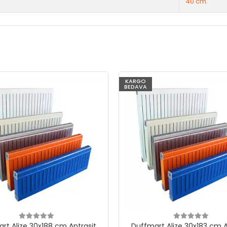
40 cm.
KARGO
BEDAVA
rt Alize 30x188 cm Antrasit
Duffmart Alize 30x183 cm A