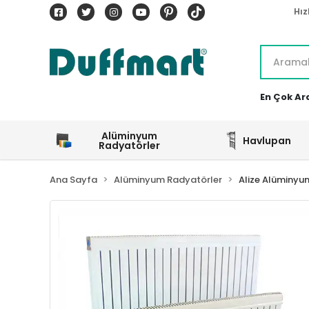
Hız
En Çok Ar
Alüminyum
Havlupan
Radyatörler
Ana Sayfa
Alüminyum Radyatörler
Alize Alüminyu