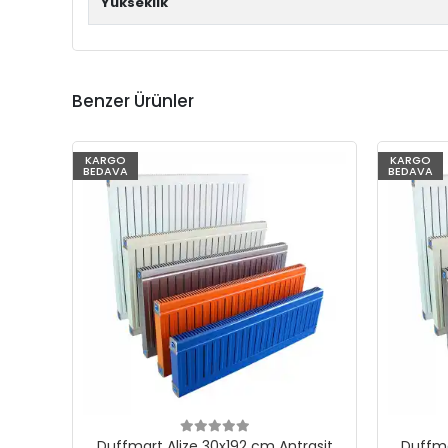
Yükseklik
Benzer Ürünler
KARGO
KARGO
BEDAVA
BEDAVA
Duffmart Alize 30x192 cm Antrasit
Duffma