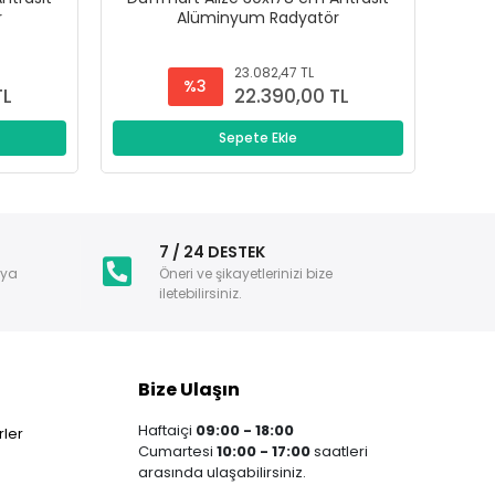
r
Alüminyum Radyatör
23.082,47 TL
%3
TL
22.390,00 TL
Sepete Ekle
i
7 / 24 DESTEK
nya
Öneri ve şikayetlerinizi bize
iletebilirsiniz.
Bize Ulaşın
Haftaiçi
09:00 - 18:00
ler
Cumartesi
10:00 - 17:00
saatleri
arasında ulaşabilirsiniz.