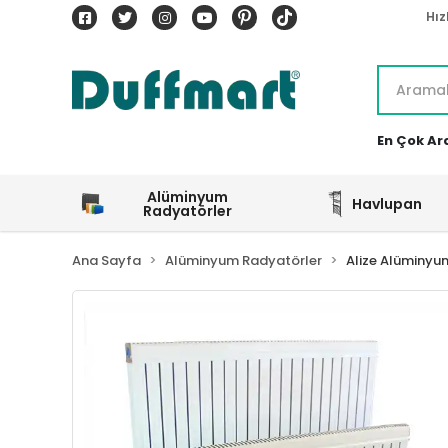
Hız
En Çok Ar
Alüminyum
Havlupan
Radyatörler
Ana Sayfa
Alüminyum Radyatörler
Alize Alüminyu