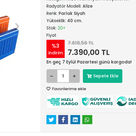
Radyatör Modeli:
Alize
Renk:
Parlak Siyah
Yükseklik:
40 cm.
Stok:
20+
Fiyat
7.618,56 TL
%3
7.390,00 TL
indirim
En geç 7 Eylül Pazartesi günü kargoda!
Sepete Ekle
Favorilerime ekle