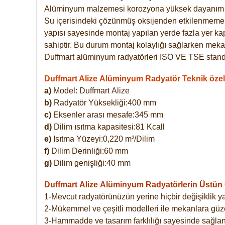
Alüminyum malzemesi korozyona yüksek dayanım 
Su içerisindeki çözünmüş oksijenden etkilenmemekte
yapısı sayesinde montaj yapılan yerde fazla yer ka
sahiptir. Bu durum montaj kolaylığı sağlarken mekan
Duffmart alüminyum radyatörleri ISO VE TSE standar
Duffmart Alize Alüminyum Radyatör Teknik özell
a)
Model: Duffmart
Alize
b)
Radyatör Yüksekliği:400 mm
c)
Eksenler arası mesafe:345 mm
d)
Dilim ısıtma kapasitesi:81 Kcall
e)
Isıtma Yüzeyi:0,220 m²/Dilim
f)
Dilim Derinliği:60 mm
g)
Dilim genişliği:40 mm
Duffmart Alize
Alüminyum Radyatörlerin Üstün Ö
1-Mevcut radyatörünüzün yerine hiçbir değişiklik 
2-Mükemmel ve çeşitli modelleri ile mekanlara güzel
3-Hammadde ve tasarım farklılığı sayesinde sağlan