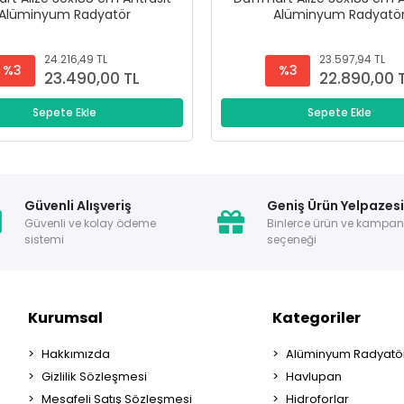
Alüminyum Radyatör
Alüminyum Radyatö
24.216,49 TL
23.597,94 TL
%3
%3
23.490,00 TL
22.890,00 
Sepete Ekle
Sepete Ekle
Güvenli Alışveriş
Geniş Ürün Yelpazes
Güvenli ve kolay ödeme
Binlerce ürün ve kampa
sistemi
seçeneği
Kurumsal
Kategoriler
Hakkımızda
Alüminyum Radyatör
Gizlilik Sözleşmesi
Havlupan
Mesafeli Satış Sözleşmesi
Hidroforlar