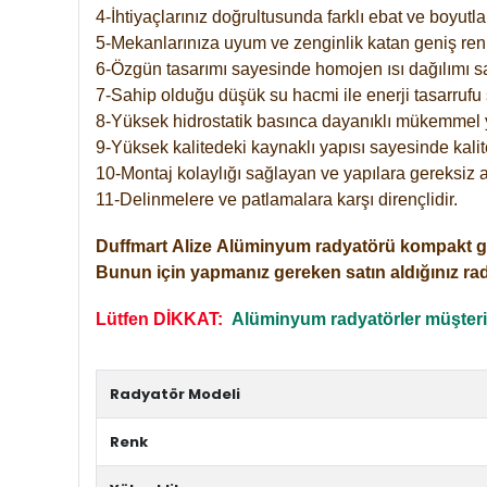
4-İhtiyaçlarınız doğrultusunda farklı ebat ve boyutla
5-Mekanlarınıza uyum ve zenginlik katan geniş renk 
6-Özgün tasarımı sayesinde homojen ısı dağılımı s
7-Sahip olduğu düşük su hacmi ile enerji tasarrufu 
8-Yüksek hidrostatik basınca dayanıklı mükemmel 
9-Yüksek kalitedeki kaynaklı yapısı sayesinde kalit
10-Montaj kolaylığı sağlayan ve yapılara gereksiz a
11-Delinmelere ve patlamalara karşı dirençlidir.
Duffmart
Alize
Alüminyum radyatörü kompakt girişl
Bunun için yapmanız gereken satın aldığınız ra
Lütfen DİKKAT:
Alüminyum radyatörler müşterile
Radyatör Modeli
Renk