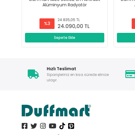
Alüminyum Radyatör
24.835,05 TL
%3
24.090,00 TL
Sepete Ekle
Hızlı Teslimat
Siparişleriniz en kısa sürede elinize
ulaşır.