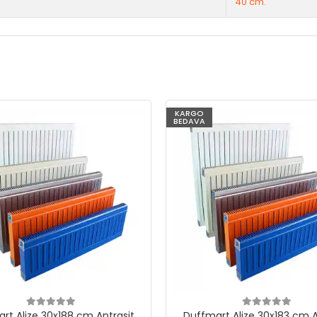
40 cm.
KARGO
BEDAVA
rt Alize 30x188 cm Antrasit
Duffmart Alize 30x183 cm A