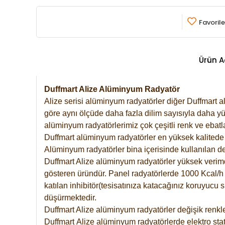
Favorile
Ürün A
Duffmart Alize Alüminyum Radyatör
Alize serisi alüminyum radyatörler diğer Duffmart a
göre aynı ölçüde daha fazla dilim sayısıyla daha yü
alüminyum radyatörlerimiz çok çeşitli renk ve ebatla
Duffmart alüminyum radyatörler en yüksek kalitede 
Alüminyum radyatörler bina içerisinde kullanılan de
Duffmart Alize alüminyum radyatörler yüksek verimde 
gösteren üründür. Panel radyatörlerde 1000 Kcal/h ı
katılan inhibitör(tesisatınıza katacağınız koruyucu
düşürmektedir.
Duffmart Alize alüminyum radyatörler değişik renkle
Duffmart
Alize
alüminyum radyatörlerde elektro stat