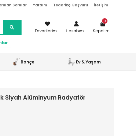
orulan Sorular
Yardım
Tedarikçi Başvuru
İletişim
0
Favorilerim
Hesabım
Sepetim
nlar
Bahçe
Ev & Yaşam
ak Siyah Alüminyum Radyatör