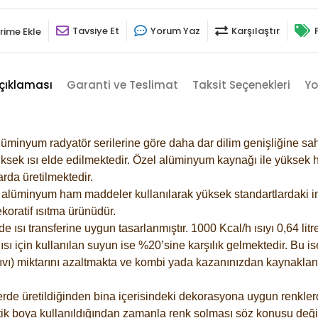
Tavsiye Et
Yorum Yaz
Karşılaştır
rime Ekle
çıklaması
Garanti ve Teslimat
Taksit Seçenekleri
Yo
lüminyum radyatör serilerine göre daha dar dilim genişliğine sah
ksek ısı elde edilmektedir. Özel alüminyum kaynağı ile yüksek hi
rda üretilmektedir.
alüminyum ham maddeler kullanılarak yüksek standartlardaki imal
koratif ısıtma ürünüdür.
ısı transferine uygun tasarlanmıştır. 1000 Kcal/h ısıyı 0,64 litre
sı için kullanılan suyun ise %20’sine karşılık gelmektedir. Bu is
 sıvı) miktarını azaltmakta ve kombi yada kazanınızdan kaynaklan
rde üretildiğinden bina içerisindeki dekorasyona uygun renklerde
ik boya kullanıldığından zamanla renk solması söz konusu değil