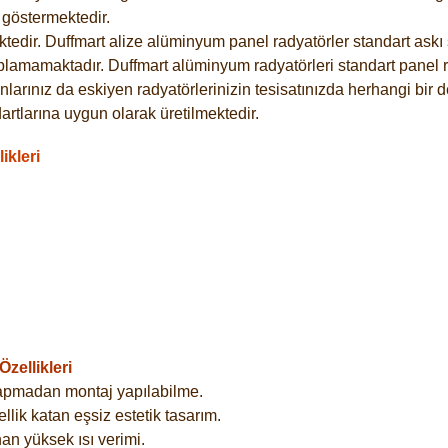
göstermektedir.
dir. Duffmart alize alüminyum panel radyatörler standart askı s
plamamaktadır. Duffmart alüminyum radyatörleri standart panel ra
larınız da eskiyen radyatörlerinizin tesisatınızda herhangi bir d
tlarına uygun olarak üretilmektedir.
ikleri
zellikleri
yapmadan montaj yapılabilme.
lik katan eşsiz estetik tasarım.
an yüksek ısı verimi.