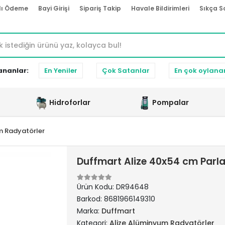
lı Ödeme
Bayi Girişi
Sipariş Takip
Havale Bildirimleri
Sıkça S
ananlar:
En Yeniler
Çok Satanlar
En çok oylana
Hidroforlar
Pompalar
m Radyatörler
Duffmart Alize 40x54 cm Parl
Ürün Kodu:
DR94648
Barkod:
8681966149310
Marka:
Duffmart
Kategori:
Alize Alüminyum Radyatörler