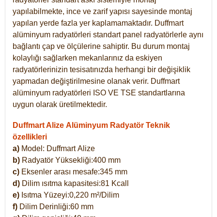
yapılabilmekte, ince ve zarif yapısı sayesinde montaj
yapılan yerde fazla yer kaplamamaktadır. Duffmart
alüminyum radyatörleri standart panel radyatörlerle aynı
bağlantı çap ve ölçülerine sahiptir. Bu durum montaj
kolaylığı sağlarken mekanlarınız da eskiyen
radyatörlerinizin tesisatınızda herhangi bir değişiklik
yapmadan değiştirilmesine olanak verir. Duffmart
alüminyum radyatörleri ISO VE TSE standartlarına
uygun olarak üretilmektedir.
Duffmart Alize Alüminyum Radyatör Teknik
özellikleri
a)
Model: Duffmart
Alize
b)
Radyatör Yüksekliği:400 mm
c)
Eksenler arası mesafe:345 mm
d)
Dilim ısıtma kapasitesi:81 Kcall
e)
Isıtma Yüzeyi:0,220 m²/Dilim
f)
Dilim Derinliği:60 mm