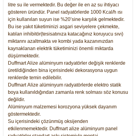
litre su ile vermektedir. Bu değer ile en az su ihtiyacı
gösteren üründür. Panel radyatörlerde 1000 Kcal/h ısı
için kullanılan suyun ise %20’sine karşılık gelmektedir.
Bu ise yakıt tüketiminizi asgari seviyelere çekmekte,
katılan inhibitör(tesisatınıza katacağınız koruyucu sıvı)
miktarını azaltmakta ve kombi yada kazanınızdan
kaynaklanan elektrik tüketiminizi önemli miktarda
düşürmektedir.
Duffmart Alize alüminyum radyatörler değişik renklerde
üretildiğinden bina içerisindeki dekorasyona uygun
renklerde temin edilebilir.
Duffmart
Alize
alüminyum radyatörlerde elektro statik
boya kullanıldığından zamanla renk solması söz konusu
değildir.
Alüminyum malzemesi korozyona yüksek dayanım
göstermektedir.
Su içerisindeki çözünmüş oksijenden
etkilenmemektedir. Duffmart alize alüminyum panel
radyatörler standart askı sistemiyle montaj