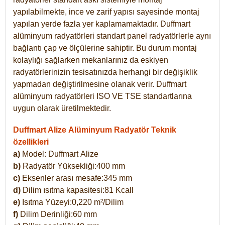
yapılabilmekte, ince ve zarif yapısı sayesinde montaj
yapılan yerde fazla yer kaplamamaktadır. Duffmart
alüminyum radyatörleri standart panel radyatörlerle aynı
bağlantı çap ve ölçülerine sahiptir. Bu durum montaj
kolaylığı sağlarken mekanlarınız da eskiyen
radyatörlerinizin tesisatınızda herhangi bir değişiklik
yapmadan değiştirilmesine olanak verir. Duffmart
alüminyum radyatörleri ISO VE TSE standartlarına
uygun olarak üretilmektedir.
Duffmart Alize Alüminyum Radyatör Teknik
özellikleri
a)
Model: Duffmart
Alize
b)
Radyatör Yüksekliği:400 mm
c)
Eksenler arası mesafe:345 mm
d)
Dilim ısıtma kapasitesi:81 Kcall
e)
Isıtma Yüzeyi:0,220 m²/Dilim
f)
Dilim Derinliği:60 mm