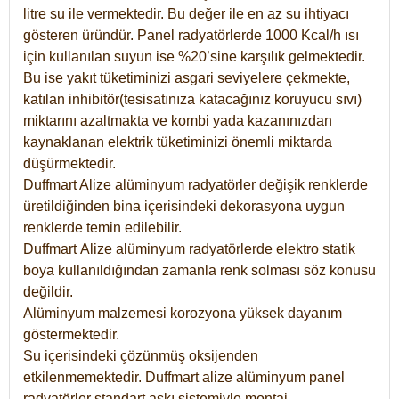
litre su ile vermektedir. Bu değer ile en az su ihtiyacı
gösteren üründür. Panel radyatörlerde 1000 Kcal/h ısı
için kullanılan suyun ise %20’sine karşılık gelmektedir.
Bu ise yakıt tüketiminizi asgari seviyelere çekmekte,
katılan inhibitör(tesisatınıza katacağınız koruyucu sıvı)
miktarını azaltmakta ve kombi yada kazanınızdan
kaynaklanan elektrik tüketiminizi önemli miktarda
düşürmektedir.
Duffmart Alize alüminyum radyatörler değişik renklerde
üretildiğinden bina içerisindeki dekorasyona uygun
renklerde temin edilebilir.
Duffmart
Alize
alüminyum radyatörlerde elektro statik
boya kullanıldığından zamanla renk solması söz konusu
değildir.
Alüminyum malzemesi korozyona yüksek dayanım
göstermektedir.
Su içerisindeki çözünmüş oksijenden
etkilenmemektedir. Duffmart alize alüminyum panel
radyatörler standart askı sistemiyle montaj