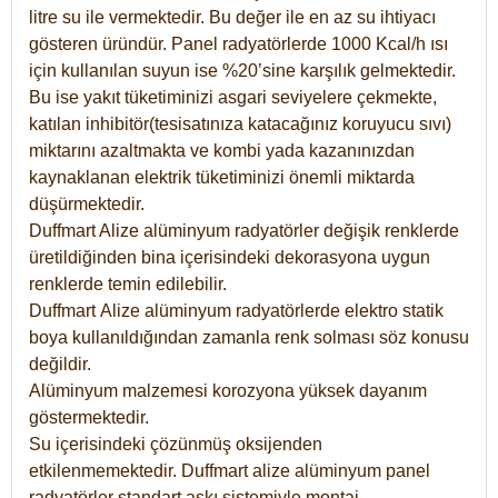
litre su ile vermektedir. Bu değer ile en az su ihtiyacı
gösteren üründür. Panel radyatörlerde 1000 Kcal/h ısı
için kullanılan suyun ise %20’sine karşılık gelmektedir.
Bu ise yakıt tüketiminizi asgari seviyelere çekmekte,
katılan inhibitör(tesisatınıza katacağınız koruyucu sıvı)
miktarını azaltmakta ve kombi yada kazanınızdan
kaynaklanan elektrik tüketiminizi önemli miktarda
düşürmektedir.
Duffmart Alize alüminyum radyatörler değişik renklerde
üretildiğinden bina içerisindeki dekorasyona uygun
renklerde temin edilebilir.
Duffmart
Alize
alüminyum radyatörlerde elektro statik
boya kullanıldığından zamanla renk solması söz konusu
değildir.
Alüminyum malzemesi korozyona yüksek dayanım
göstermektedir.
Su içerisindeki çözünmüş oksijenden
etkilenmemektedir. Duffmart alize alüminyum panel
radyatörler standart askı sistemiyle montaj