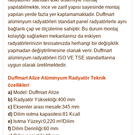
yapılabilmekte, ince ve zarif yapısı sayesinde montaj
yapılan yerde fazla yer kaplamamaktadır. Duffmart
alüminyum radyatörleri standart panel radyatörlerle aynı
bağlantı çap ve ölçülerine sahiptir. Bu durum montaj
kolaylığı sağlarken mekanlarınız da eskiyen
radyatörlerinizin tesisatınızda herhangi bir değişiklik
yapmadan değiştirilmesine olanak verir. Duffmart
alüminyum radyatörleri ISO VE TSE standartlarına
uygun olarak üretilmektedir.
Duffmart Alize Alüminyum Radyatör Teknik
özellikleri
a)
Model: Duffmart
Alize
b)
Radyatör Yüksekliği:400 mm
c)
Eksenler arası mesafe:345 mm
d)
Dilim ısıtma kapasitesi:81 Kcall
e)
Isıtma Yüzeyi:0,220 m²/Dilim
f)
Dilim Derinliği:60 mm