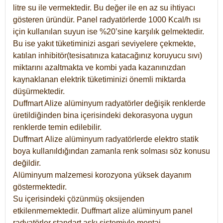
litre su ile vermektedir. Bu değer ile en az su ihtiyacı
gösteren üründür. Panel radyatörlerde 1000 Kcal/h ısı
için kullanılan suyun ise %20’sine karşılık gelmektedir.
Bu ise yakıt tüketiminizi asgari seviyelere çekmekte,
katılan inhibitör(tesisatınıza katacağınız koruyucu sıvı)
miktarını azaltmakta ve kombi yada kazanınızdan
kaynaklanan elektrik tüketiminizi önemli miktarda
düşürmektedir.
Duffmart Alize alüminyum radyatörler değişik renklerde
üretildiğinden bina içerisindeki dekorasyona uygun
renklerde temin edilebilir.
Duffmart
Alize
alüminyum radyatörlerde elektro statik
boya kullanıldığından zamanla renk solması söz konusu
değildir.
Alüminyum malzemesi korozyona yüksek dayanım
göstermektedir.
Su içerisindeki çözünmüş oksijenden
etkilenmemektedir. Duffmart alize alüminyum panel
radyatörler standart askı sistemiyle montaj