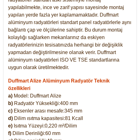
yapılabilmekte, ince ve zarif yapısı sayesinde montaj
yapılan yerde fazla yer kaplamamaktadır. Duffmart
alüminyum radyatörleri standart panel radyatörlerle aynı
bağlantı çap ve ölçülerine sahiptir. Bu durum montaj
kolaylığı sağlarken mekanlarınız da eskiyen
radyatörlerinizin tesisatınızda herhangi bir değişiklik
yapmadan değiştirilmesine olanak verir. Duffmart
alüminyum radyatörleri ISO VE TSE standartlarına
uygun olarak üretilmektedir.
Duffmart Alize Alüminyum Radyatör Teknik
özellikleri
a)
Model: Duffmart
Alize
b)
Radyatör Yüksekliği:400 mm
c)
Eksenler arası mesafe:345 mm
d)
Dilim ısıtma kapasitesi:81 Kcall
e)
Isıtma Yüzeyi:0,220 m²/Dilim
f)
Dilim Derinliği:60 mm