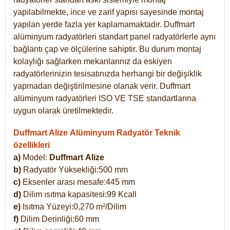
yapılabilmekte, ince ve zarif yapısı sayesinde montaj
yapılan yerde fazla yer kaplamamaktadır. Duffmart
alüminyum radyatörleri standart panel radyatörlerle aynı
bağlantı çap ve ölçülerine sahiptir. Bu durum montaj
kolaylığı sağlarken mekanlarınız da eskiyen
radyatörlerinizin tesisatınızda herhangi bir değişiklik
yapmadan değiştirilmesine olanak verir. Duffmart
alüminyum radyatörleri ISO VE TSE standartlarına
uygun olarak üretilmektedir.
Duffmart Alize Alüminyum Radyatör Teknik
özellikleri
a)
Model:
Duffmart
Alize
b)
Radyatör Yüksekliği:500 mm
c)
Eksenler arası mesafe:445 mm
d)
Dilim ısıtma kapasitesi:99 Kcall
e)
Isıtma Yüzeyi:0,270 m²/Dilim
f)
Dilim Derinliği:60 mm