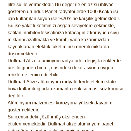
litre su ile vermektedir. Bu değer ile en az su ihtiyacı
gösteren üründür. Panel radyatörlerde 1000 Kcal/h ısı
için kullanılan suyun ise %20’sine karşılık gelmektedir.
Bu ise yakıt tüketiminizi asgari seviyelere çekmekte,
katılan inhibitör(tesisatınıza katacağınız koruyucu sıvı)
miktarını azaltmakta ve kombi yada kazanınızdan
kaynaklanan elektrik tüketiminizi önemli miktarda
düşürmektedir.
Duffmart Alize alüminyum radyatörler değişik renklerde
üretildiğinden bina içerisindeki dekorasyona uygun
renklerde temin edilebilir.
Duffmart
Alize
alüminyum radyatörlerde elektro statik
boya kullanıldığından zamanla renk solması söz konusu
değildir.
Alüminyum malzemesi korozyona yüksek dayanım
göstermektedir.
Su içerisindeki çözünmüş oksijenden
etkilenmemektedir. Duffmart alize alüminyum panel
radyatörler standart askı sistemiyle montaj