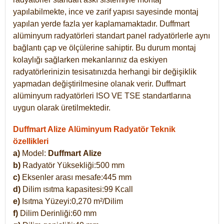
yapılabilmekte, ince ve zarif yapısı sayesinde montaj
yapılan yerde fazla yer kaplamamaktadır. Duffmart
alüminyum radyatörleri standart panel radyatörlerle aynı
bağlantı çap ve ölçülerine sahiptir. Bu durum montaj
kolaylığı sağlarken mekanlarınız da eskiyen
radyatörlerinizin tesisatınızda herhangi bir değişiklik
yapmadan değiştirilmesine olanak verir. Duffmart
alüminyum radyatörleri ISO VE TSE standartlarına
uygun olarak üretilmektedir.
Duffmart Alize Alüminyum Radyatör Teknik
özellikleri
a)
Model:
Duffmart
Alize
b)
Radyatör Yüksekliği:500 mm
c)
Eksenler arası mesafe:445 mm
d)
Dilim ısıtma kapasitesi:99 Kcall
e)
Isıtma Yüzeyi:0,270 m²/Dilim
f)
Dilim Derinliği:60 mm