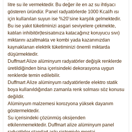
litre su ile vermektedir. Bu değer ile en az su ihtiyacı
gösteren üründür. Panel radyatörlerde 1000 Kcal/h ısı
için kullanılan suyun ise %20’sine karşılık gelmektedir.
Bu ise yakıt tüketiminizi asgari seviyelere çekmekte,
katılan inhibitör(tesisatınıza katacağınız koruyucu sıvı)
miktarını azaltmakta ve kombi yada kazanınızdan
kaynaklanan elektrik tüketiminizi önemli miktarda
düşürmektedir.
Duffmart Alize alüminyum radyatörler değişik renklerde
üretildiğinden bina içerisindeki dekorasyona uygun
renklerde temin edilebilir.
Duffmart
Alize
alüminyum radyatörlerde elektro statik
boya kullanıldığından zamanla renk solması söz konusu
değildir.
Alüminyum malzemesi korozyona yüksek dayanım
göstermektedir.
Su içerisindeki çözünmüş oksijenden
etkilenmemektedir. Duffmart alize alüminyum panel
radyatörler standart askı sistemiyle montaj