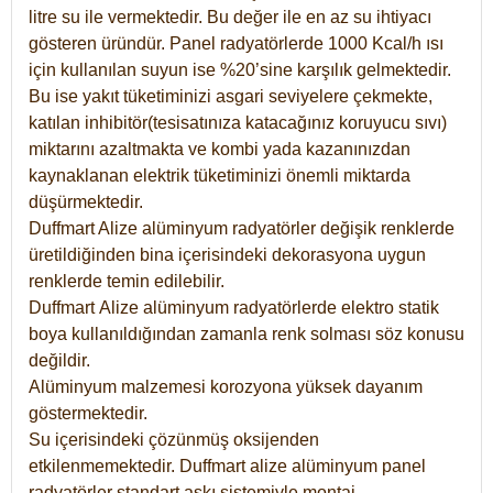
litre su ile vermektedir. Bu değer ile en az su ihtiyacı
gösteren üründür. Panel radyatörlerde 1000 Kcal/h ısı
için kullanılan suyun ise %20’sine karşılık gelmektedir.
Bu ise yakıt tüketiminizi asgari seviyelere çekmekte,
katılan inhibitör(tesisatınıza katacağınız koruyucu sıvı)
miktarını azaltmakta ve kombi yada kazanınızdan
kaynaklanan elektrik tüketiminizi önemli miktarda
düşürmektedir.
Duffmart Alize alüminyum radyatörler değişik renklerde
üretildiğinden bina içerisindeki dekorasyona uygun
renklerde temin edilebilir.
Duffmart
Alize
alüminyum radyatörlerde elektro statik
boya kullanıldığından zamanla renk solması söz konusu
değildir.
Alüminyum malzemesi korozyona yüksek dayanım
göstermektedir.
Su içerisindeki çözünmüş oksijenden
etkilenmemektedir. Duffmart alize alüminyum panel
radyatörler standart askı sistemiyle montaj