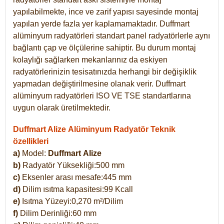
yapılabilmekte, ince ve zarif yapısı sayesinde montaj
yapılan yerde fazla yer kaplamamaktadır. Duffmart
alüminyum radyatörleri standart panel radyatörlerle aynı
bağlantı çap ve ölçülerine sahiptir. Bu durum montaj
kolaylığı sağlarken mekanlarınız da eskiyen
radyatörlerinizin tesisatınızda herhangi bir değişiklik
yapmadan değiştirilmesine olanak verir. Duffmart
alüminyum radyatörleri ISO VE TSE standartlarına
uygun olarak üretilmektedir.
Duffmart Alize Alüminyum Radyatör Teknik
özellikleri
a)
Model:
Duffmart
Alize
b)
Radyatör Yüksekliği:500 mm
c)
Eksenler arası mesafe:445 mm
d)
Dilim ısıtma kapasitesi:99 Kcall
e)
Isıtma Yüzeyi:0,270 m²/Dilim
f)
Dilim Derinliği:60 mm