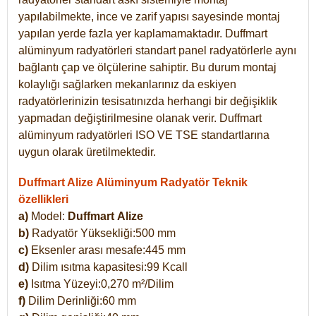
yapılabilmekte, ince ve zarif yapısı sayesinde montaj
yapılan yerde fazla yer kaplamamaktadır. Duffmart
alüminyum radyatörleri standart panel radyatörlerle aynı
bağlantı çap ve ölçülerine sahiptir. Bu durum montaj
kolaylığı sağlarken mekanlarınız da eskiyen
radyatörlerinizin tesisatınızda herhangi bir değişiklik
yapmadan değiştirilmesine olanak verir. Duffmart
alüminyum radyatörleri ISO VE TSE standartlarına
uygun olarak üretilmektedir.
Duffmart Alize Alüminyum Radyatör Teknik
özellikleri
a)
Model:
Duffmart
Alize
b)
Radyatör Yüksekliği:500 mm
c)
Eksenler arası mesafe:445 mm
d)
Dilim ısıtma kapasitesi:99 Kcall
e)
Isıtma Yüzeyi:0,270 m²/Dilim
f)
Dilim Derinliği:60 mm