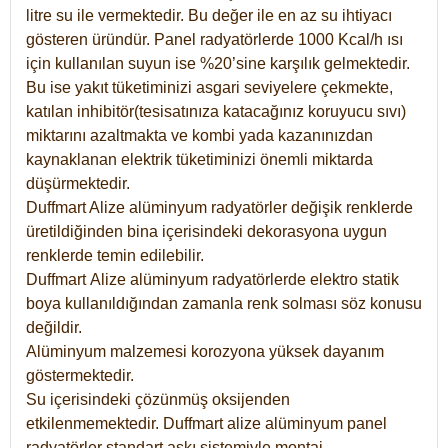
litre su ile vermektedir. Bu değer ile en az su ihtiyacı
gösteren üründür. Panel radyatörlerde 1000 Kcal/h ısı
için kullanılan suyun ise %20’sine karşılık gelmektedir.
Bu ise yakıt tüketiminizi asgari seviyelere çekmekte,
katılan inhibitör(tesisatınıza katacağınız koruyucu sıvı)
miktarını azaltmakta ve kombi yada kazanınızdan
kaynaklanan elektrik tüketiminizi önemli miktarda
düşürmektedir.
Duffmart Alize alüminyum radyatörler değişik renklerde
üretildiğinden bina içerisindeki dekorasyona uygun
renklerde temin edilebilir.
Duffmart
Alize
alüminyum radyatörlerde elektro statik
boya kullanıldığından zamanla renk solması söz konusu
değildir.
Alüminyum malzemesi korozyona yüksek dayanım
göstermektedir.
Su içerisindeki çözünmüş oksijenden
etkilenmemektedir. Duffmart alize alüminyum panel
radyatörler standart askı sistemiyle montaj