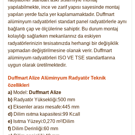
yapılabilmekte, ince ve zarif yapısı sayesinde montaj
yapılan yerde fazla yer kaplamamaktadır. Duffmart
alüminyum radyatörleri standart panel radyatörlerle aynı
bağlantı çap ve ölçülerine sahiptir. Bu durum montaj
kolaylığı sağlarken mekanlarınız da eskiyen
radyatörlerinizin tesisatınızda herhangi bir değişiklik
yapmadan değiştirilmesine olanak verir. Duffmart
alüminyum radyatörleri ISO VE TSE standartlarına
uygun olarak üretilmektedir.
Duffmart Alize Alüminyum Radyatör Teknik
özellikleri
a)
Model:
Duffmart
Alize
b)
Radyatör Yüksekliği:500 mm
c)
Eksenler arası mesafe:445 mm
d)
Dilim ısıtma kapasitesi:99 Kcall
e)
Isıtma Yüzeyi:0,270 m²/Dilim
f)
Dilim Derinliği:60 mm