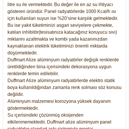
litre su ile vermektedir. Bu değer ile en az su ihtiyacı
gösteren üründür. Panel radyatörlerde 1000 Kcal/h ısı
için kullanılan suyun ise %20’sine karşılık gelmektedir.
Bu ise yakıt tüketiminizi asgari seviyelere çekmekte,
katılan inhibitör(tesisatınıza katacağınız koruyucu sıvı)
miktarını azaltmakta ve kombi yada kazanınızdan
kaynaklanan elektrik tüketiminizi önemli miktarda
düşürmektedir.
Duffmart Alize alüminyum radyatörler değişik renklerde
üretildiğinden bina içerisindeki dekorasyona uygun
renklerde temin edilebilir.
Duffmart
Alize
alüminyum radyatörlerde elektro statik
boya kullanıldığından zamanla renk solması söz konusu
değildir.
Alüminyum malzemesi korozyona yüksek dayanım
göstermektedir.
Su içerisindeki çözünmüş oksijenden
etkilenmemektedir. Duffmart alize alüminyum panel
radyatörler standart askı sistemiyle montaj