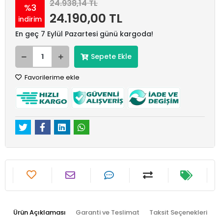
24.938,14 TL
%3
24.190,00 TL
indirim
En geç 7 Eylül Pazartesi günü kargoda!
Sepete Ekle
Favorilerime ekle
Ürün Açıklaması
Garanti ve Teslimat
Taksit Seçenekleri