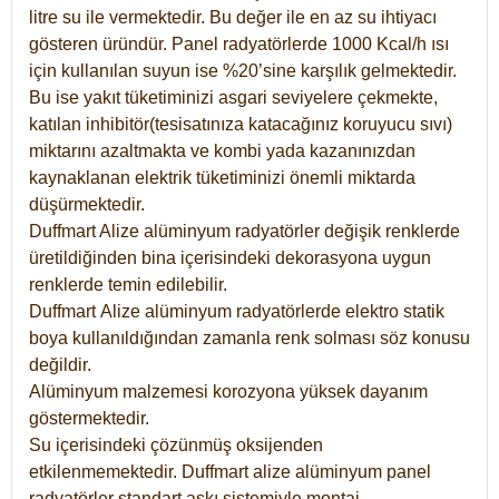
litre su ile vermektedir. Bu değer ile en az su ihtiyacı
gösteren üründür. Panel radyatörlerde 1000 Kcal/h ısı
için kullanılan suyun ise %20’sine karşılık gelmektedir.
Bu ise yakıt tüketiminizi asgari seviyelere çekmekte,
katılan inhibitör(tesisatınıza katacağınız koruyucu sıvı)
miktarını azaltmakta ve kombi yada kazanınızdan
kaynaklanan elektrik tüketiminizi önemli miktarda
düşürmektedir.
Duffmart Alize alüminyum radyatörler değişik renklerde
üretildiğinden bina içerisindeki dekorasyona uygun
renklerde temin edilebilir.
Duffmart
Alize
alüminyum radyatörlerde elektro statik
boya kullanıldığından zamanla renk solması söz konusu
değildir.
Alüminyum malzemesi korozyona yüksek dayanım
göstermektedir.
Su içerisindeki çözünmüş oksijenden
etkilenmemektedir. Duffmart alize alüminyum panel
radyatörler standart askı sistemiyle montaj