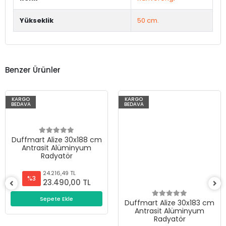
Yükseklik
50 cm.
Benzer Ürünler
KARGO
KARGO
BEDAVA
BEDAVA
 30x188 cm
üminyum
ör
9 TL
0,00 TL
kle
Duffmart Alize 30x183 cm
Duffmart Alize
Antrasit Alüminyum
Antrasit Al
Radyatör
Radyat