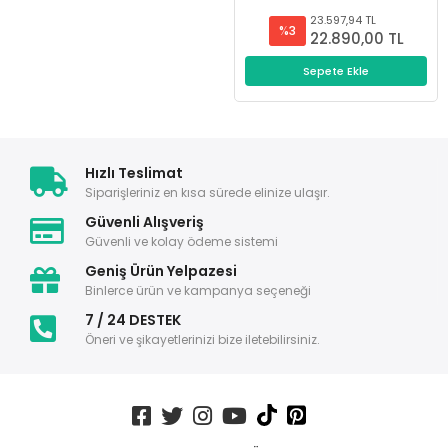
23.597,94 TL
23.082,
%3
%3
22.890,00 TL
22.39
Sepete Ekle
Sepete E
Hızlı Teslimat
Siparişleriniz en kısa sürede elinize ulaşır.
Güvenli Alışveriş
Güvenli ve kolay ödeme sistemi
Geniş Ürün Yelpazesi
Binlerce ürün ve kampanya seçeneği
7 / 24 DESTEK
Öneri ve şikayetlerinizi bize iletebilirsiniz.