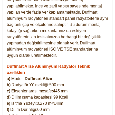
yapılabilmekte, ince ve zarif yapısı sayesinde montaj
yapılan yerde fazla yer kaplamamaktadır. Duffmart
alüminyum radyatörleri standart panel radyatörlerle aynı
bağlantı çap ve ölçülerine sahiptir. Bu durum montaj
kolaylığı sağlarken mekanlarınız da eskiyen
radyatörlerinizin tesisatınızda herhangi bir değişiklik
yapmadan değiştirilmesine olanak verir. Duffmart
alüminyum radyatörleri ISO VE TSE standartlarına
uygun olarak üretilmektedir.
Duffmart Alize Alüminyum Radyatör Teknik
özellikleri
a)
Model:
Duffmart
Alize
b)
Radyatör Yüksekliği:500 mm
c)
Eksenler arası mesafe:445 mm
d)
Dilim ısıtma kapasitesi:99 Kcall
e)
Isıtma Yüzeyi:0,270 m²/Dilim
f)
Dilim Derinliği:60 mm