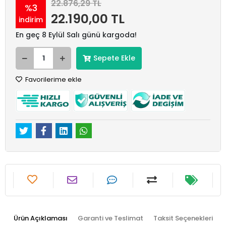
22.876,29 TL
%3
22.190,00 TL
indirim
En geç 8 Eylül Salı günü kargoda!
Sepete Ekle
Favorilerime ekle
Ürün Açıklaması
Garanti ve Teslimat
Taksit Seçenekleri