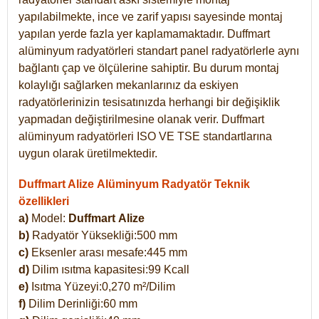
yapılabilmekte, ince ve zarif yapısı sayesinde montaj
yapılan yerde fazla yer kaplamamaktadır. Duffmart
alüminyum radyatörleri standart panel radyatörlerle aynı
bağlantı çap ve ölçülerine sahiptir. Bu durum montaj
kolaylığı sağlarken mekanlarınız da eskiyen
radyatörlerinizin tesisatınızda herhangi bir değişiklik
yapmadan değiştirilmesine olanak verir. Duffmart
alüminyum radyatörleri ISO VE TSE standartlarına
uygun olarak üretilmektedir.
Duffmart Alize Alüminyum Radyatör Teknik
özellikleri
a)
Model:
Duffmart
Alize
b)
Radyatör Yüksekliği:500 mm
c)
Eksenler arası mesafe:445 mm
d)
Dilim ısıtma kapasitesi:99 Kcall
e)
Isıtma Yüzeyi:0,270 m²/Dilim
f)
Dilim Derinliği:60 mm