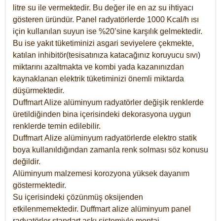
litre su ile vermektedir. Bu değer ile en az su ihtiyacı
gösteren üründür. Panel radyatörlerde 1000 Kcal/h ısı
için kullanılan suyun ise %20’sine karşılık gelmektedir.
Bu ise yakıt tüketiminizi asgari seviyelere çekmekte,
katılan inhibitör(tesisatınıza katacağınız koruyucu sıvı)
miktarını azaltmakta ve kombi yada kazanınızdan
kaynaklanan elektrik tüketiminizi önemli miktarda
düşürmektedir.
Duffmart Alize alüminyum radyatörler değişik renklerde
üretildiğinden bina içerisindeki dekorasyona uygun
renklerde temin edilebilir.
Duffmart
Alize
alüminyum radyatörlerde elektro statik
boya kullanıldığından zamanla renk solması söz konusu
değildir.
Alüminyum malzemesi korozyona yüksek dayanım
göstermektedir.
Su içerisindeki çözünmüş oksijenden
etkilenmemektedir. Duffmart alize alüminyum panel
radyatörler standart askı sistemiyle montaj