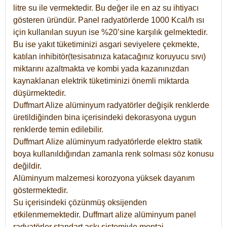
litre su ile vermektedir. Bu değer ile en az su ihtiyacı
gösteren üründür. Panel radyatörlerde 1000 Kcal/h ısı
için kullanılan suyun ise %20’sine karşılık gelmektedir.
Bu ise yakıt tüketiminizi asgari seviyelere çekmekte,
katılan inhibitör(tesisatınıza katacağınız koruyucu sıvı)
miktarını azaltmakta ve kombi yada kazanınızdan
kaynaklanan elektrik tüketiminizi önemli miktarda
düşürmektedir.
Duffmart Alize alüminyum radyatörler değişik renklerde
üretildiğinden bina içerisindeki dekorasyona uygun
renklerde temin edilebilir.
Duffmart
Alize
alüminyum radyatörlerde elektro statik
boya kullanıldığından zamanla renk solması söz konusu
değildir.
Alüminyum malzemesi korozyona yüksek dayanım
göstermektedir.
Su içerisindeki çözünmüş oksijenden
etkilenmemektedir. Duffmart alize alüminyum panel
radyatörler standart askı sistemiyle montaj