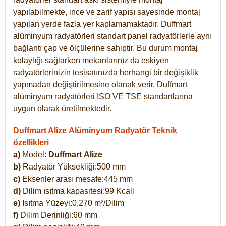
yapılabilmekte, ince ve zarif yapısı sayesinde montaj
yapılan yerde fazla yer kaplamamaktadır. Duffmart
alüminyum radyatörleri standart panel radyatörlerle aynı
bağlantı çap ve ölçülerine sahiptir. Bu durum montaj
kolaylığı sağlarken mekanlarınız da eskiyen
radyatörlerinizin tesisatınızda herhangi bir değişiklik
yapmadan değiştirilmesine olanak verir. Duffmart
alüminyum radyatörleri ISO VE TSE standartlarına
uygun olarak üretilmektedir.
Duffmart Alize Alüminyum Radyatör Teknik
özellikleri
a)
Model:
Duffmart
Alize
b)
Radyatör Yüksekliği:500 mm
c)
Eksenler arası mesafe:445 mm
d)
Dilim ısıtma kapasitesi:99 Kcall
e)
Isıtma Yüzeyi:0,270 m²/Dilim
f)
Dilim Derinliği:60 mm