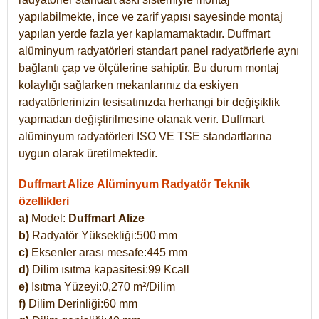
yapılabilmekte, ince ve zarif yapısı sayesinde montaj
yapılan yerde fazla yer kaplamamaktadır. Duffmart
alüminyum radyatörleri standart panel radyatörlerle aynı
bağlantı çap ve ölçülerine sahiptir. Bu durum montaj
kolaylığı sağlarken mekanlarınız da eskiyen
radyatörlerinizin tesisatınızda herhangi bir değişiklik
yapmadan değiştirilmesine olanak verir. Duffmart
alüminyum radyatörleri ISO VE TSE standartlarına
uygun olarak üretilmektedir.
Duffmart Alize Alüminyum Radyatör Teknik
özellikleri
a)
Model:
Duffmart
Alize
b)
Radyatör Yüksekliği:500 mm
c)
Eksenler arası mesafe:445 mm
d)
Dilim ısıtma kapasitesi:99 Kcall
e)
Isıtma Yüzeyi:0,270 m²/Dilim
f)
Dilim Derinliği:60 mm