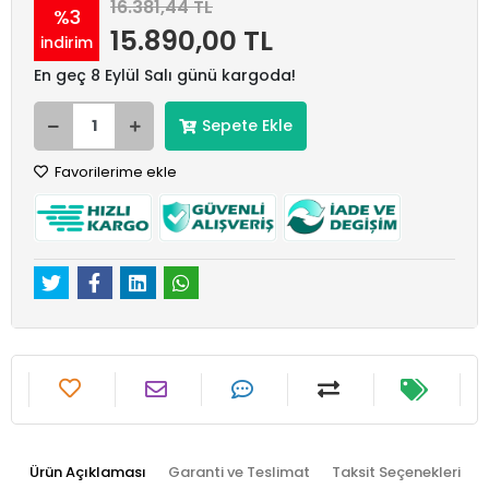
16.381,44 TL
%3
15.890,00 TL
indirim
En geç 8 Eylül Salı günü kargoda!
Sepete Ekle
Favorilerime ekle
Ürün Açıklaması
Garanti ve Teslimat
Taksit Seçenekleri