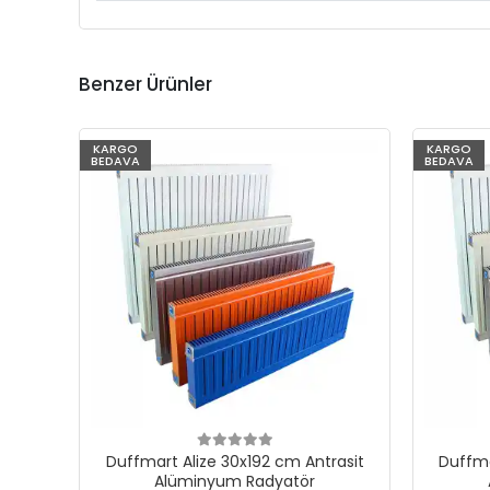
Benzer Ürünler
KARGO
KARGO
BEDAVA
BEDAVA
Duffmart Alize 30x192 cm Antrasit
Duffma
Alüminyum Radyatör