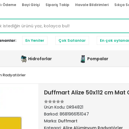
lı Ödeme
Bayi Girişi
Sipariş Takip
Havale Bildirimleri
Sıkça S
ananlar:
En Yeniler
Çok Satanlar
En çok oylana
Hidroforlar
Pompalar
m Radyatörler
Duffmart Alize 50x112 cm Mat
Ürün Kodu:
DR94821
Barkod:
8681966151047
Marka:
Duffmart
Kategori:
Alize Alüminyum Radyatörler