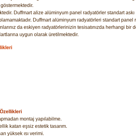
göstermektedir.
dir. Duffmart alize alüminyum panel radyatörler standart askı s
plamamaktadır. Duffmart alüminyum radyatörleri standart panel ra
larınız da eskiyen radyatörlerinizin tesisatınızda herhangi bir d
tlarına uygun olarak üretilmektedir.
ikleri
zellikleri
yapmadan montaj yapılabilme.
lik katan eşsiz estetik tasarım.
an yüksek ısı verimi.