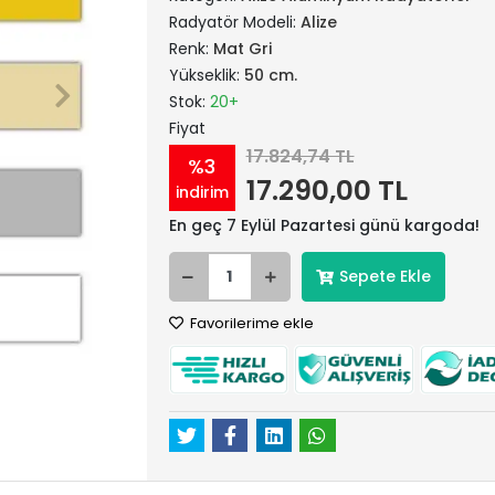
Radyatör Modeli:
Alize
Renk:
Mat Gri
Yükseklik:
50 cm.
Stok:
20+
Fiyat
17.824,74 TL
%3
17.290,00 TL
indirim
En geç 7 Eylül Pazartesi günü kargoda!
Sepete Ekle
Favorilerime ekle