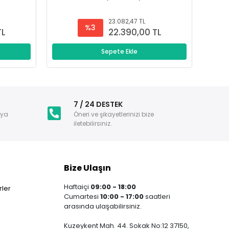
23.082,47 TL
%3
TL
22.390,00 TL
Sepete Ekle
i
7 / 24 DESTEK
nya
Öneri ve şikayetlerinizi bize
iletebilirsiniz.
Bize Ulaşın
Haftaiçi
09:00 - 18:00
ler
Cumartesi
10:00 - 17:00
saatleri
arasında ulaşabilirsiniz.
Kuzeykent Mah. 44. Sokak No:12 37150,