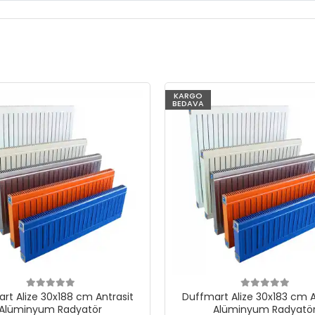
KARGO
BEDAVA
rt Alize 30x188 cm Antrasit
Duffmart Alize 30x183 cm A
Alüminyum Radyatör
Alüminyum Radyatö