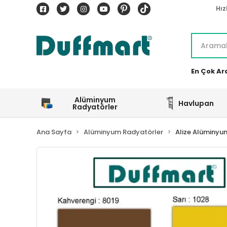
Hız
En Çok Ar
Alüminyum
Havlupan
Radyatörler
Ana Sayfa
Alüminyum Radyatörler
Alize Alüminyu