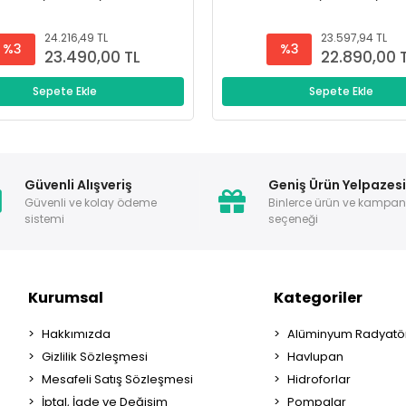
24.216,49 TL
23.597,94 TL
%3
%3
23.490,00 TL
22.890,00 
Sepete Ekle
Sepete Ekle
Güvenli Alışveriş
Geniş Ürün Yelpazes
Güvenli ve kolay ödeme
Binlerce ürün ve kampa
sistemi
seçeneği
Kurumsal
Kategoriler
Hakkımızda
Alüminyum Radyatör
Gizlilik Sözleşmesi
Havlupan
Mesafeli Satış Sözleşmesi
Hidroforlar
İptal, İade ve Değişim
Pompalar