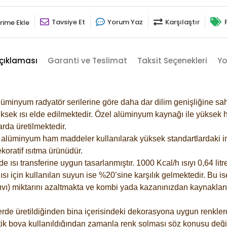
Tavsiye Et
Yorum Yaz
Karşılaştır
rime Ekle
çıklaması
Garanti ve Teslimat
Taksit Seçenekleri
Yo
lüminyum radyatör serilerine göre daha dar dilim genişliğine sah
ksek ısı elde edilmektedir. Özel alüminyum kaynağı ile yüksek hi
rda üretilmektedir.
alüminyum ham maddeler kullanılarak yüksek standartlardaki imal
koratif ısıtma ürünüdür.
ısı transferine uygun tasarlanmıştır. 1000 Kcal/h ısıyı 0,64 litre
sı için kullanılan suyun ise %20’sine karşılık gelmektedir. Bu is
 sıvı) miktarını azaltmakta ve kombi yada kazanınızdan kaynaklan
rde üretildiğinden bina içerisindeki dekorasyona uygun renklerde
ik boya kullanıldığından zamanla renk solması söz konusu değil