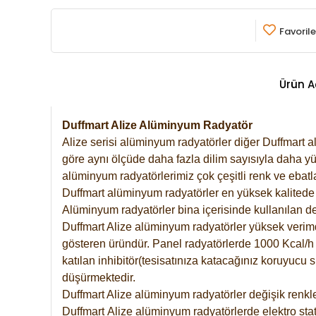
Favorile
Ürün A
Duffmart Alize Alüminyum Radyatör
Alize serisi alüminyum radyatörler diğer Duffmart a
göre aynı ölçüde daha fazla dilim sayısıyla daha yü
alüminyum radyatörlerimiz çok çeşitli renk ve ebatla
Duffmart alüminyum radyatörler en yüksek kalitede 
Alüminyum radyatörler bina içerisinde kullanılan de
Duffmart Alize alüminyum radyatörler yüksek verimde 
gösteren üründür. Panel radyatörlerde 1000 Kcal/h ı
katılan inhibitör(tesisatınıza katacağınız koruyucu
düşürmektedir.
Duffmart Alize alüminyum radyatörler değişik renkle
Duffmart
Alize
alüminyum radyatörlerde elektro stat