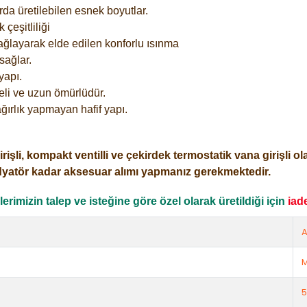
rda üretilebilen esnek boyutlar.
çeşitliliği
ağlayarak elde edilen konforlu ısınma
sağlar.
yapı.
eli ve uzun ömürlüdür.
ğırlık yapmayan hafif yapı.
i, kompakt ventilli ve çekirdek termostatik vana girişli olar
dyatör kadar aksesuar alımı yapmanız gerekmektedir.
rimizin talep ve isteğine göre özel olarak üretildiği için
iad
A
M
5