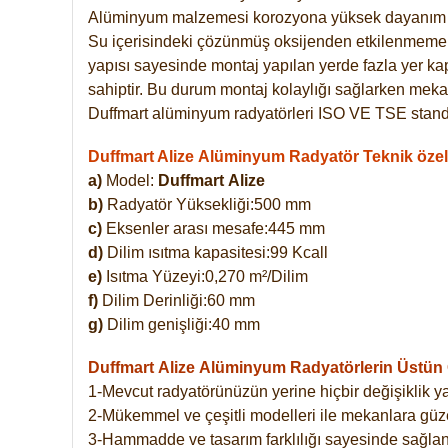
Alüminyum malzemesi korozyona yüksek dayanım 
Su içerisindeki çözünmüş oksijenden etkilenmemekte
yapısı sayesinde montaj yapılan yerde fazla yer ka
sahiptir. Bu durum montaj kolaylığı sağlarken mekan
Duffmart alüminyum radyatörleri ISO VE TSE standar
Duffmart Alize Alüminyum Radyatör Teknik özell
a)
Model:
Duffmart
Alize
b)
Radyatör Yüksekliği:500 mm
c)
Eksenler arası mesafe:445 mm
d)
Dilim ısıtma kapasitesi:99 Kcall
e)
Isıtma Yüzeyi:0,270 m²/Dilim
f)
Dilim Derinliği:60 mm
g)
Dilim genişliği:40 mm
Duffmart Alize
Alüminyum Radyatörlerin Üstün Ö
1-Mevcut radyatörünüzün yerine hiçbir değişiklik 
2-Mükemmel ve çeşitli modelleri ile mekanlara güzel
3-Hammadde ve tasarım farklılığı sayesinde sağlan