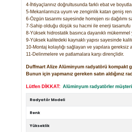
4-İhtiyaçlarınız doğrultusunda farklı ebat ve boyutla
5-Mekanlarınıza uyum ve zenginlik katan geniş renk 
6-Özgün tasarımı sayesinde homojen ısı dağılımı s
7-Sahip olduğu düşük su hacmi ile enerji tasarrufu 
8-Yüksek hidrostatik basınca dayanıklı mükemmel 
9-Yüksek kalitedeki kaynaklı yapısı sayesinde kalit
10-Montaj kolaylığı sağlayan ve yapılara gereksiz a
11-Delinmelere ve patlamalara karşı dirençlidir.
Duffmart
Alize
Alüminyum radyatörü kompakt girişl
Bunun için yapmanız gereken satın aldığınız ra
Lütfen DİKKAT:
Alüminyum radyatörler müşterile
Radyatör Modeli
Renk
Yükseklik