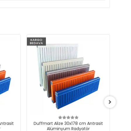
KARGO
KARG
BEDAVA
BEDAV
ntrasit
Duffmart Alize 30x178 cm Antrasit
Duf
r
Alüminyum Radyatör