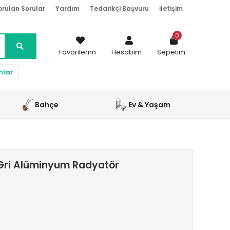
orulan Sorular
Yardım
Tedarikçi Başvuru
İletişim
0
Favorilerim
Hesabım
Sepetim
nlar
Bahçe
Ev & Yaşam
 Gri Alüminyum Radyatör