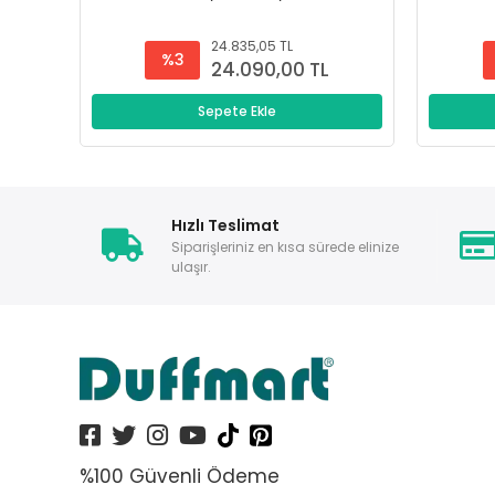
24.835,05 TL
%3
24.090,00 TL
Sepete Ekle
Hızlı Teslimat
Siparişleriniz en kısa sürede elinize
ulaşır.
%100 Güvenli Ödeme