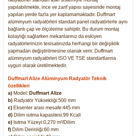
yapılabilmekte, ince ve zarif yapısı sayesinde montaj
yapılan yerde fazla yer kaplamamaktadır. Duffmart
alüminyum radyatörleri standart panel radyatörlerle aynı
bağlantı çap ve ölçülerine sahiptir. Bu durum montaj
kolaylığı sağlarken mekanlarınız da eskiyen
radyatörlerinizin tesisatınızda herhangi bir değişiklik
yapmadan değiştirilmesine olanak verir. Duffmart
alüminyum radyatörleri ISO VE TSE standartlarına
uygun olarak üretilmektedir.
Duffmart Alize Alüminyum Radyatör Teknik
özellikleri
a)
Model:
Duffmart
Alize
b)
Radyatör Yüksekliği:500 mm
c)
Eksenler arası mesafe:445 mm
d)
Dilim ısıtma kapasitesi:99 Kcall
e)
Isıtma Yüzeyi:0,270 m²/Dilim
f)
Dilim Derinliği:60 mm