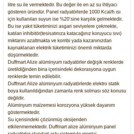
litre su ile vermektedir. Bu değer ile en az su ihtiyacı
gösteren üründür. Panel radyatörlerde 1000 Kcal/h ısı
için kullanılan suyun ise %20’sine karşılık gelmektedir.
Bu ise yakıt tüketiminizi asgari seviyelere çekmekte,
katılan inhibitör(tesisatınıza katacağınız koruyucu sıvı)
miktarını azaltmakta ve kombi yada kazanınızdan
kaynaklanan elektrik tüketiminizi önemli miktarda
düşürmektedir.
Duffmart Alize alüminyum radyatörler değişik renklerde
üretildiğinden bina içerisindeki dekorasyona uygun
renklerde temin edilebilir.
Duffmart
Alize
alüminyum radyatörlerde elektro statik
boya kullanıldığından zamanla renk solması söz konusu
değildir.
Alüminyum malzemesi korozyona yüksek dayanım
göstermektedir.
Su içerisindeki çözünmüş oksijenden
etkilenmemektedir. Duffmart alize alüminyum panel
radyatörler standart askı sistemiyle montaj