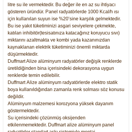
litre su ile vermektedir. Bu değer ile en az su ihtiyacı
gösteren üründür. Panel radyatörlerde 1000 Kcal/h ısı
için kullanılan suyun ise %20’sine karşılık gelmektedir.
Bu ise yakıt tüketiminizi asgari seviyelere çekmekte,
katılan inhibitör(tesisatınıza katacağınız koruyucu sıvı)
miktarını azaltmakta ve kombi yada kazanınızdan
kaynaklanan elektrik tüketiminizi önemli miktarda
düşürmektedir.
Duffmart Alize alüminyum radyatörler değişik renklerde
üretildiğinden bina içerisindeki dekorasyona uygun
renklerde temin edilebilir.
Duffmart
Alize
alüminyum radyatörlerde elektro statik
boya kullanıldığından zamanla renk solması söz konusu
değildir.
Alüminyum malzemesi korozyona yüksek dayanım
göstermektedir.
Su içerisindeki çözünmüş oksijenden
etkilenmemektedir. Duffmart alize alüminyum panel
radyatörler standart askı sistemiyle montaj