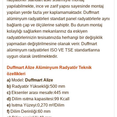
yapılabilmekte, ince ve zarif yapısı sayesinde montaj
yapılan yerde fazla yer kaplamamaktadır. Duffmart
alüminyum radyatörleri standart panel radyatörlerle aynı
bağlantı çap ve ölçülerine sahiptir. Bu durum montaj
kolaylığı sağlarken mekanlarınız da eskiyen
radyatörlerinizin tesisatınızda herhangi bir değişiklik
yapmadan değiştirilmesine olanak verir. Duffmart
alüminyum radyatörleri ISO VE TSE standartlarına
uygun olarak üretilmektedir.
Duffmart Alize Alüminyum Radyatör Teknik
özellikleri
a)
Model:
Duffmart
Alize
b)
Radyatör Yüksekliği:500 mm
c)
Eksenler arası mesafe:445 mm
d)
Dilim ısıtma kapasitesi:99 Kcall
e)
Isıtma Yüzeyi:0,270 m²/Dilim
f)
Dilim Derinliği:60 mm