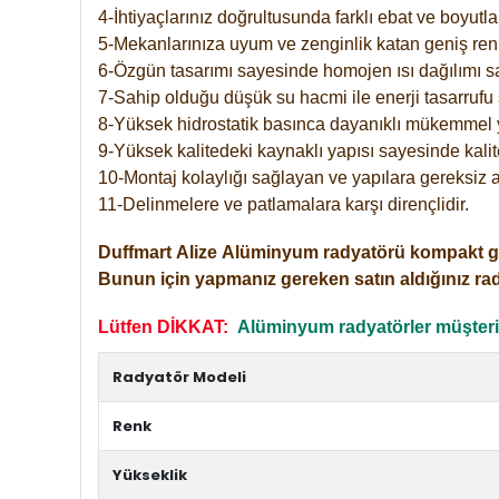
4-İhtiyaçlarınız doğrultusunda farklı ebat ve boyutla
5-Mekanlarınıza uyum ve zenginlik katan geniş renk 
6-Özgün tasarımı sayesinde homojen ısı dağılımı s
7-Sahip olduğu düşük su hacmi ile enerji tasarrufu 
8-Yüksek hidrostatik basınca dayanıklı mükemmel 
9-Yüksek kalitedeki kaynaklı yapısı sayesinde kalit
10-Montaj kolaylığı sağlayan ve yapılara gereksiz a
11-Delinmelere ve patlamalara karşı dirençlidir.
Duffmart
Alize
Alüminyum radyatörü kompakt girişl
Bunun için yapmanız gereken satın aldığınız ra
Lütfen DİKKAT:
Alüminyum radyatörler müşterile
Radyatör Modeli
Renk
Yükseklik