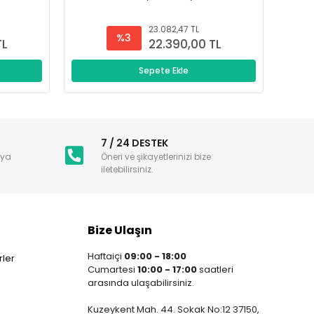
23.082,47 TL
%3
TL
22.390,00 TL
Sepete Ekle
i
7 / 24 DESTEK
nya
Öneri ve şikayetlerinizi bize
iletebilirsiniz.
Bize Ulaşın
Haftaiçi
09:00 - 18:00
ler
Cumartesi
10:00 - 17:00
saatleri
arasında ulaşabilirsiniz.
Kuzeykent Mah. 44. Sokak No:12 37150,