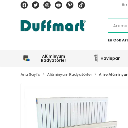
Hız
En Çok Ar
Alüminyum
Havlupan
Radyatörler
Ana Sayfa
Alüminyum Radyatörler
Alize Alüminyu