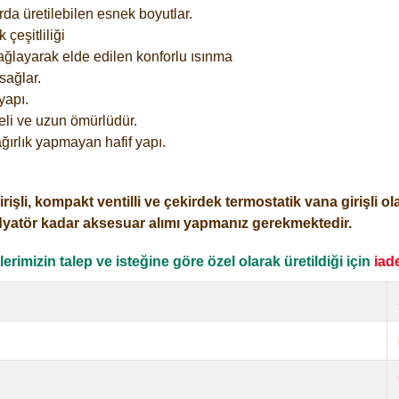
rda üretilebilen esnek boyutlar.
çeşitliliği
ağlayarak elde edilen konforlu ısınma
sağlar.
yapı.
eli ve uzun ömürlüdür.
ğırlık yapmayan hafif yapı.
i, kompakt ventilli ve çekirdek termostatik vana girişli olar
dyatör kadar aksesuar alımı yapmanız gerekmektedir.
rimizin talep ve isteğine göre özel olarak üretildiği için
iad