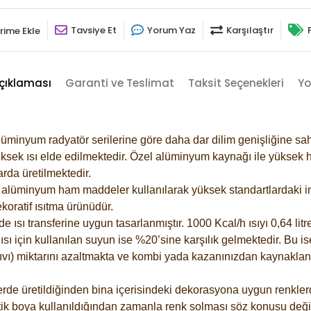
Tavsiye Et
Yorum Yaz
Karşılaştır
rime Ekle
çıklaması
Garanti ve Teslimat
Taksit Seçenekleri
Yo
lüminyum radyatör serilerine göre daha dar dilim genişliğine sah
ksek ısı elde edilmektedir. Özel alüminyum kaynağı ile yüksek hi
rda üretilmektedir.
alüminyum ham maddeler kullanılarak yüksek standartlardaki imal
koratif ısıtma ürünüdür.
ısı transferine uygun tasarlanmıştır. 1000 Kcal/h ısıyı 0,64 litre
sı için kullanılan suyun ise %20’sine karşılık gelmektedir. Bu is
 sıvı) miktarını azaltmakta ve kombi yada kazanınızdan kaynaklan
rde üretildiğinden bina içerisindeki dekorasyona uygun renklerde
ik boya kullanıldığından zamanla renk solması söz konusu değil