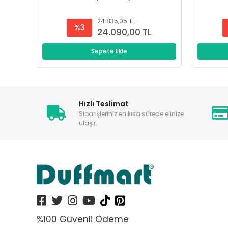
24.835,05 TL
%3
24.090,00 TL
Sepete Ekle
Hızlı Teslimat
Siparişleriniz en kısa sürede elinize
ulaşır.
%100 Güvenli Ödeme