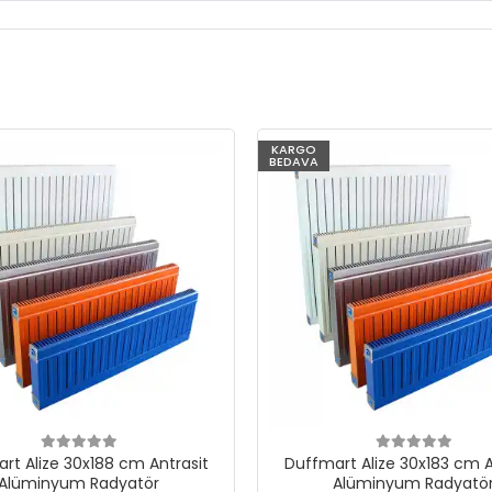
KARGO
BEDAVA
rt Alize 30x188 cm Antrasit
Duffmart Alize 30x183 cm A
Alüminyum Radyatör
Alüminyum Radyatö