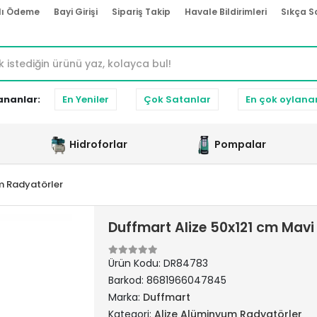
lı Ödeme
Bayi Girişi
Sipariş Takip
Havale Bildirimleri
Sıkça S
ananlar:
En Yeniler
Çok Satanlar
En çok oylana
Hidroforlar
Pompalar
m Radyatörler
Duffmart Alize 50x121 cm Mav
Ürün Kodu:
DR84783
Barkod:
8681966047845
Marka:
Duffmart
Kategori:
Alize Alüminyum Radyatörler