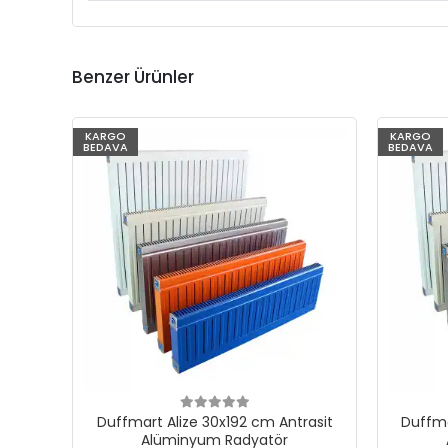
Benzer Ürünler
KARGO
KARGO
BEDAVA
BEDAVA
Duffmart Alize 30x192 cm Antrasit
Duffma
Alüminyum Radyatör