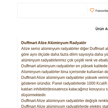
Favorile
Ürün A
Duffmart Alize Alüminyum Radyatör
Alize serisi alüminyum radyatörler diğer Duffmart a
göre aynı ölçüde daha fazla dilim sayısıyla daha yü
alüminyum radyatörlerimiz çok çeşitli renk ve ebatla
Duffmart alüminyum radyatörler en yüksek kalitede 
Alüminyum radyatörler bina içerisinde kullanılan de
Duffmart Alize alüminyum radyatörler yüksek verimde 
gösteren üründür. Panel radyatörlerde 1000 Kcal/h ı
katılan inhibitör(tesisatınıza katacağınız koruyucu
düşürmektedir.
Duffmart Alize alüminyum radyatörler değişik renkle
Duffmart
Alize
alüminyum radyatörlerde elektro stat