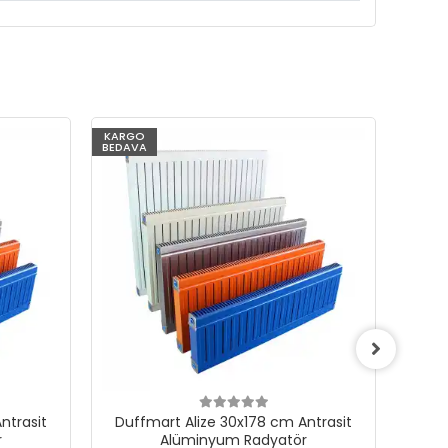
KARGO
KARG
BEDAVA
BEDAV
ntrasit
Duffmart Alize 30x178 cm Antrasit
Duf
r
Alüminyum Radyatör