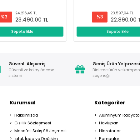
24.216,49 TL
23.597,94 TL
%3
%3
23.490,00 TL
22.890,00 
Sepete Ekle
Sepete Ekle
Güvenli Alışveriş
Geniş Ürün Yelpazes
Güvenli ve kolay ödeme
Binlerce ürün ve kampa
sistemi
seçeneği
Kurumsal
Kategoriler
Hakkımızda
Alüminyum Radyatör
Gizlilik Sözleşmesi
Havlupan
Mesafeli Satış Sözleşmesi
Hidroforlar
İptal, İade ve Değişim
Pompalar