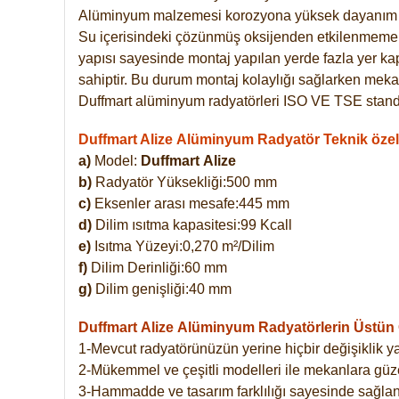
Alüminyum malzemesi korozyona yüksek dayanım 
Su içerisindeki çözünmüş oksijenden etkilenmemekte
yapısı sayesinde montaj yapılan yerde fazla yer ka
sahiptir. Bu durum montaj kolaylığı sağlarken mekan
Duffmart alüminyum radyatörleri ISO VE TSE standar
Duffmart Alize Alüminyum Radyatör Teknik özell
a)
Model:
Duffmart
Alize
b)
Radyatör Yüksekliği:500 mm
c)
Eksenler arası mesafe:445 mm
d)
Dilim ısıtma kapasitesi:99 Kcall
e)
Isıtma Yüzeyi:0,270 m²/Dilim
f)
Dilim Derinliği:60 mm
g)
Dilim genişliği:40 mm
Duffmart Alize
Alüminyum Radyatörlerin Üstün Ö
1-Mevcut radyatörünüzün yerine hiçbir değişiklik 
2-Mükemmel ve çeşitli modelleri ile mekanlara güzel
3-Hammadde ve tasarım farklılığı sayesinde sağlan