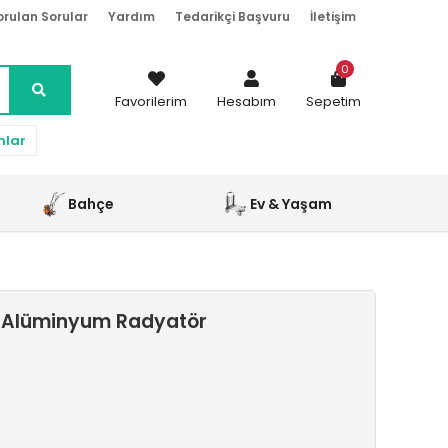
orulan Sorular
Yardım
Tedarikçi Başvuru
İletişim
0
Favorilerim
Hesabım
Sepetim
nlar
Bahçe
Ev & Yaşam
i Alüminyum Radyatör