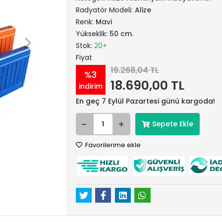
Radyatör Modeli:
Alize
Renk:
Mavi
Yükseklik:
50 cm.
Stok:
20+
Fiyat
19.268,04 TL
%3
18.690,00 TL
indirim
En geç 7 Eylül Pazartesi günü kargoda!
Sepete Ekle
Favorilerime ekle