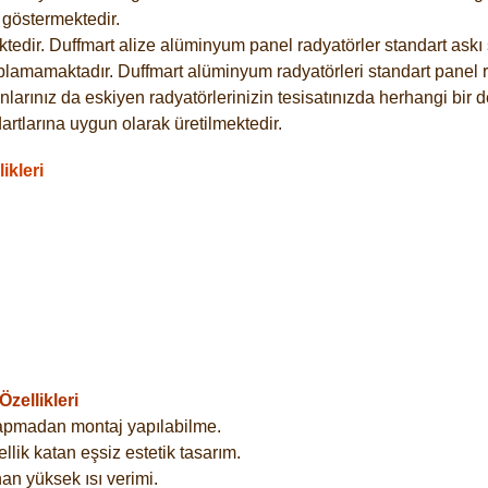
göstermektedir.
dir. Duffmart alize alüminyum panel radyatörler standart askı s
plamamaktadır. Duffmart alüminyum radyatörleri standart panel ra
larınız da eskiyen radyatörlerinizin tesisatınızda herhangi bir d
tlarına uygun olarak üretilmektedir.
ikleri
zellikleri
yapmadan montaj yapılabilme.
lik katan eşsiz estetik tasarım.
an yüksek ısı verimi.