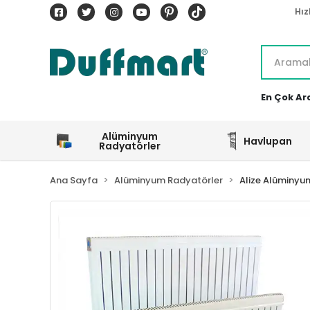
Hız
En Çok Ar
Alüminyum
Havlupan
Radyatörler
Ana Sayfa
Alüminyum Radyatörler
Alize Alüminyu