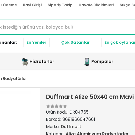
lı Ödeme
Bayi Girişi
Sipariş Takip
Havale Bildirimleri
Sıkça S
ananlar:
En Yeniler
Çok Satanlar
En çok oylana
Hidroforlar
Pompalar
m Radyatörler
Duffmart Alize 50x40 cm Mav
Ürün Kodu:
DR84765
Barkod:
8681966047661
Marka:
Duffmart
Kategori:
Alize Alüminyum Radyatörler