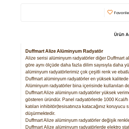
Favorile
Ürün A
Duffmart Alize Alüminyum Radyatör
Alize serisi alüminyum radyatörler diğer Duffmart a
göre aynı ölçüde daha fazla dilim sayısıyla daha yü
alüminyum radyatörlerimiz çok çeşitli renk ve ebatla
Duffmart alüminyum radyatörler en yüksek kalitede 
Alüminyum radyatörler bina içerisinde kullanılan de
Duffmart Alize alüminyum radyatörler yüksek verimde 
gösteren üründür. Panel radyatörlerde 1000 Kcal/h ı
katılan inhibitör(tesisatınıza katacağınız koruyucu
düşürmektedir.
Duffmart Alize alüminyum radyatörler değişik renkle
Duffmart
Alize
alüminyum radyatörlerde elektro stat