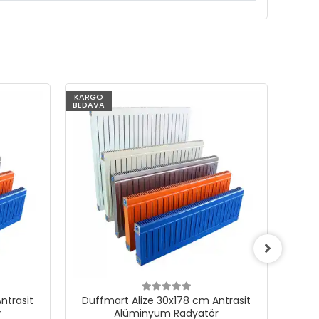
KARGO
KARG
BEDAVA
BEDAV
ntrasit
Duffmart Alize 30x178 cm Antrasit
Duf
r
Alüminyum Radyatör