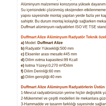
Alüminyum malzemesi korozyona yüksek dayanım 
Su içerisindeki çözünmüş oksijenden etkilenmemekte
yapısı sayesinde montaj yapılan yerde fazla yer ka
sahiptir. Bu durum montaj kolaylığı sağlarken mekan
Duffmart alüminyum radyatörleri ISO VE TSE standar
Duffmart Alize Alüminyum Radyatör Teknik özell
a)
Model:
Duffmart
Alize
b)
Radyatör Yüksekliği:500 mm
c)
Eksenler arası mesafe:445 mm
d)
Dilim ısıtma kapasitesi:99 Kcall
e)
Isıtma Yüzeyi:0,270 m²/Dilim
f)
Dilim Derinliği:60 mm
g)
Dilim genişliği:40 mm
Duffmart Alize
Alüminyum Radyatörlerin Üstün Ö
1-Mevcut radyatörünüzün yerine hiçbir değişiklik 
2-Mükemmel ve çeşitli modelleri ile mekanlara güzel
3-Hammadde ve tasarım farklılığı sayesinde sağlan