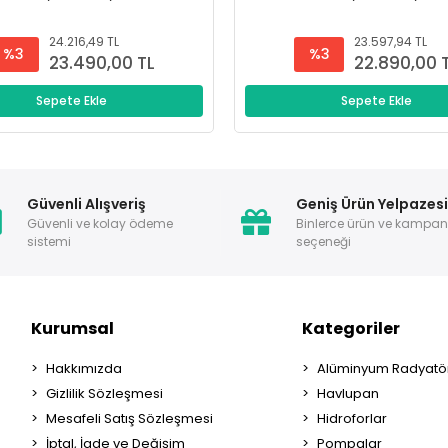
24.216,49 TL
23.597,94 TL
%3
%3
23.490,00 TL
22.890,00 
Sepete Ekle
Sepete Ekle
Güvenli Alışveriş
Geniş Ürün Yelpazes
Güvenli ve kolay ödeme
Binlerce ürün ve kampa
sistemi
seçeneği
Kurumsal
Kategoriler
Hakkımızda
Alüminyum Radyatör
Gizlilik Sözleşmesi
Havlupan
Mesafeli Satış Sözleşmesi
Hidroforlar
İptal, İade ve Değişim
Pompalar