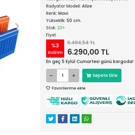
Radyatör Modeli:
Alize
Renk:
Mavi
Yükseklik:
50 cm.
Stok:
20+
Fiyat
6.484,54 TL
%3
6.290,00 TL
indirim
En geç 5 Eylül Cumartesi günü kargoda!
Sepete Ekle
Favorilerime ekle