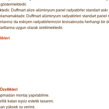
göstermektedir.
dir. Duffmart alize alüminyum panel radyatörler standart askı s
plamamaktadır. Duffmart alüminyum radyatörleri standart panel ra
larınız da eskiyen radyatörlerinizin tesisatınızda herhangi bir d
tlarına uygun olarak üretilmektedir.
ikleri
zellikleri
yapmadan montaj yapılabilme.
lik katan eşsiz estetik tasarım.
an yüksek ısı verimi.