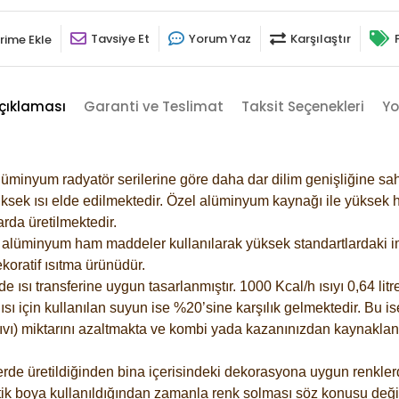
Tavsiye Et
Yorum Yaz
Karşılaştır
rime Ekle
çıklaması
Garanti ve Teslimat
Taksit Seçenekleri
Yo
lüminyum radyatör serilerine göre daha dar dilim genişliğine sah
ksek ısı elde edilmektedir. Özel alüminyum kaynağı ile yüksek hi
rda üretilmektedir.
alüminyum ham maddeler kullanılarak yüksek standartlardaki imal
koratif ısıtma ürünüdür.
ısı transferine uygun tasarlanmıştır. 1000 Kcal/h ısıyı 0,64 litre
sı için kullanılan suyun ise %20’sine karşılık gelmektedir. Bu is
 sıvı) miktarını azaltmakta ve kombi yada kazanınızdan kaynaklan
rde üretildiğinden bina içerisindeki dekorasyona uygun renklerde
ik boya kullanıldığından zamanla renk solması söz konusu değil