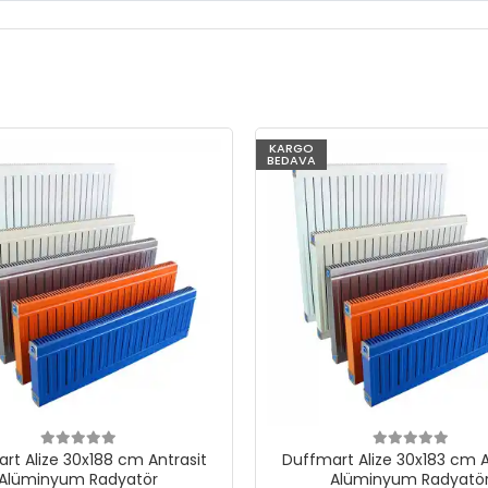
KARGO
BEDAVA
rt Alize 30x188 cm Antrasit
Duffmart Alize 30x183 cm A
Alüminyum Radyatör
Alüminyum Radyatö