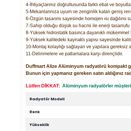
4-İhtiyaçlarınız doğrultusunda farklı ebat ve boyutla
5-Mekanlarınıza uyum ve zenginlik katan geniş renk 
6-Özgün tasarımı sayesinde homojen ısı dağılımı s
7-Sahip olduğu düşük su hacmi ile enerji tasarrufu 
8-Yüksek hidrostatik basınca dayanıklı mükemmel 
9-Yüksek kalitedeki kaynaklı yapısı sayesinde kalit
10-Montaj kolaylığı sağlayan ve yapılara gereksiz a
11-Delinmelere ve patlamalara karşı dirençlidir.
Duffmart
Alize
Alüminyum radyatörü kompakt girişl
Bunun için yapmanız gereken satın aldığınız ra
Lütfen DİKKAT:
Alüminyum radyatörler müşterile
Radyatör Modeli
Renk
Yükseklik