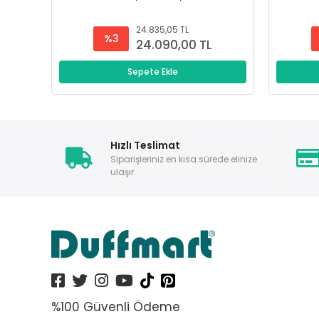
24.835,05 TL
%3
24.090,00 TL
Sepete Ekle
Hızlı Teslimat
Siparişleriniz en kısa sürede elinize
ulaşır.
%100 Güvenli Ödeme