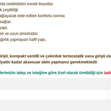
rda üretilebilen esnek boyutlar.
çeşitliliği
ağlayarak elde edilen konforlu ısınma
sağlar.
yapı.
eli ve uzun ömürlüdür.
ğırlık yapmayan hafif yapı.
i, kompakt ventilli ve çekirdek termostatik vana girişli olar
dyatör kadar aksesuar alımı yapmanız gerekmektedir.
rimizin talep ve isteğine göre özel olarak üretildiği için
iad