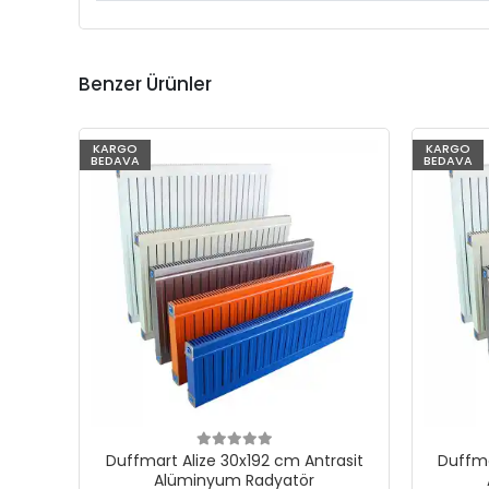
Benzer Ürünler
KARGO
KARGO
BEDAVA
BEDAVA
Duffmart Alize 30x192 cm Antrasit
Duffma
Alüminyum Radyatör