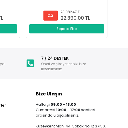
23.082,47 TL
%3
TL
22.390,00 TL
Sepete Ekle
i
7 / 24 DESTEK
nya
Öneri ve şikayetlerinizi bize
iletebilirsiniz.
Bize Ulaşın
Haftaiçi
09:00 - 18:00
ler
Cumartesi
10:00 - 17:00
saatleri
arasında ulaşabilirsiniz.
Kuzeykent Mah. 44. Sokak No:12 37150,