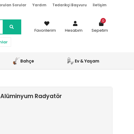
orulan Sorular
Yardım
Tedarikçi Başvuru
İletişim
0
Favorilerim
Hesabım
Sepetim
nlar
Bahçe
Ev & Yaşam
i Alüminyum Radyatör