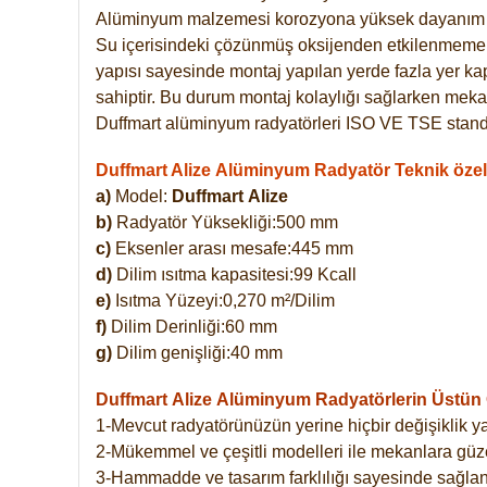
Alüminyum malzemesi korozyona yüksek dayanım 
Su içerisindeki çözünmüş oksijenden etkilenmemekte
yapısı sayesinde montaj yapılan yerde fazla yer ka
sahiptir. Bu durum montaj kolaylığı sağlarken mekan
Duffmart alüminyum radyatörleri ISO VE TSE standar
Duffmart Alize Alüminyum Radyatör Teknik özell
a)
Model:
Duffmart
Alize
b)
Radyatör Yüksekliği:500 mm
c)
Eksenler arası mesafe:445 mm
d)
Dilim ısıtma kapasitesi:99 Kcall
e)
Isıtma Yüzeyi:0,270 m²/Dilim
f)
Dilim Derinliği:60 mm
g)
Dilim genişliği:40 mm
Duffmart Alize
Alüminyum Radyatörlerin Üstün Ö
1-Mevcut radyatörünüzün yerine hiçbir değişiklik 
2-Mükemmel ve çeşitli modelleri ile mekanlara güzel
3-Hammadde ve tasarım farklılığı sayesinde sağlan