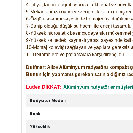
4-İhtiyaçlarınız doğrultusunda farklı ebat ve boyutla
5-Mekanlarınıza uyum ve zenginlik katan geniş renk 
6-Özgün tasarımı sayesinde homojen ısı dağılımı s
7-Sahip olduğu düşük su hacmi ile enerji tasarrufu 
8-Yüksek hidrostatik basınca dayanıklı mükemmel 
9-Yüksek kalitedeki kaynaklı yapısı sayesinde kalit
10-Montaj kolaylığı sağlayan ve yapılara gereksiz a
11-Delinmelere ve patlamalara karşı dirençlidir.
Duffmart
Alize
Alüminyum radyatörü kompakt girişl
Bunun için yapmanız gereken satın aldığınız ra
Lütfen DİKKAT:
Alüminyum radyatörler müşterile
Radyatör Modeli
Renk
Yükseklik