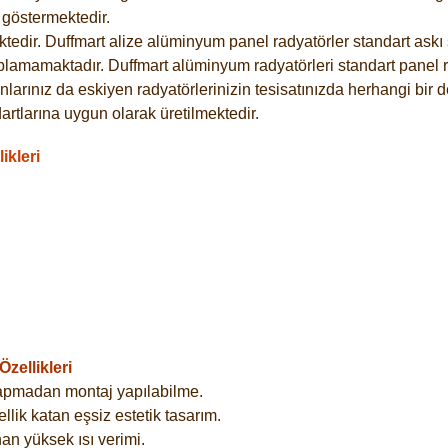
göstermektedir.
dir. Duffmart alize alüminyum panel radyatörler standart askı s
plamamaktadır. Duffmart alüminyum radyatörleri standart panel ra
larınız da eskiyen radyatörlerinizin tesisatınızda herhangi bir d
tlarına uygun olarak üretilmektedir.
ikleri
zellikleri
yapmadan montaj yapılabilme.
lik katan eşsiz estetik tasarım.
an yüksek ısı verimi.