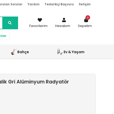
orulan Sorular
Yardım
Tedarikçi Başvuru
İletişim
0
Favorilerim
Hesabım
Sepetim
nlar
Bahçe
Ev & Yaşam
alik Gri Alüminyum Radyatör