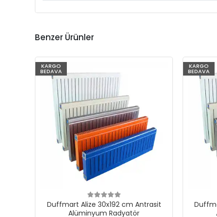
Benzer Ürünler
KARGO
KARGO
BEDAVA
BEDAVA
Duffmart Alize 30x192 cm Antrasit
Duffma
Alüminyum Radyatör