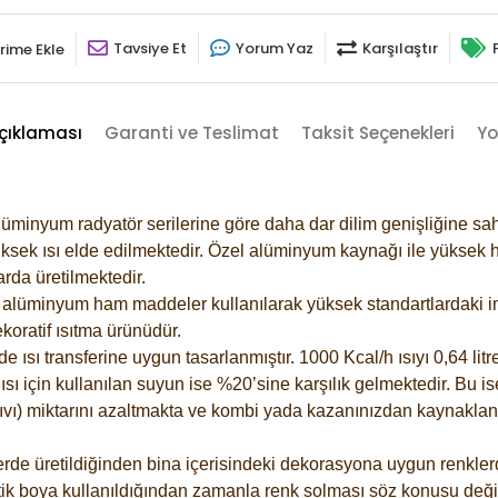
Tavsiye Et
Yorum Yaz
Karşılaştır
rime Ekle
çıklaması
Garanti ve Teslimat
Taksit Seçenekleri
Yo
lüminyum radyatör serilerine göre daha dar dilim genişliğine sah
ksek ısı elde edilmektedir. Özel alüminyum kaynağı ile yüksek hi
rda üretilmektedir.
alüminyum ham maddeler kullanılarak yüksek standartlardaki imal
koratif ısıtma ürünüdür.
ısı transferine uygun tasarlanmıştır. 1000 Kcal/h ısıyı 0,64 litre
sı için kullanılan suyun ise %20’sine karşılık gelmektedir. Bu is
 sıvı) miktarını azaltmakta ve kombi yada kazanınızdan kaynaklan
rde üretildiğinden bina içerisindeki dekorasyona uygun renklerde
ik boya kullanıldığından zamanla renk solması söz konusu değil