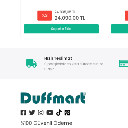
24.835,05 TL
%3
24.090,00 TL
Sepete Ekle
Hızlı Teslimat
Siparişleriniz en kısa sürede elinize
ulaşır.
%100 Güvenli Ödeme