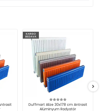
KARGO
KARG
BEDAVA
BEDAV
ntrasit
Duffmart Alize 30x178 cm Antrasit
Duf
r
Alüminyum Radyatör