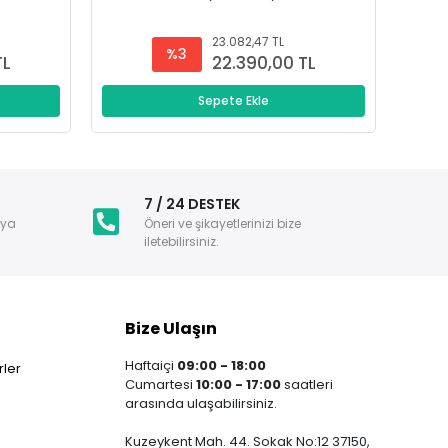
23.082,47 TL
%3
TL
22.390,00 TL
Sepete Ekle
i
7 / 24 DESTEK
nya
Öneri ve şikayetlerinizi bize
iletebilirsiniz.
Bize Ulaşın
Haftaiçi
09:00 - 18:00
ler
Cumartesi
10:00 - 17:00
saatleri
arasında ulaşabilirsiniz.
Kuzeykent Mah. 44. Sokak No:12 37150,