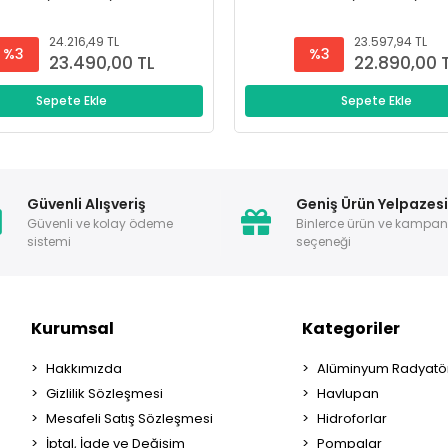
24.216,49 TL
23.597,94 TL
%3
%3
23.490,00 TL
22.890,00 
Sepete Ekle
Sepete Ekle
Güvenli Alışveriş
Geniş Ürün Yelpazes
Güvenli ve kolay ödeme
Binlerce ürün ve kampa
sistemi
seçeneği
Kurumsal
Kategoriler
Hakkımızda
Alüminyum Radyatör
Gizlilik Sözleşmesi
Havlupan
Mesafeli Satış Sözleşmesi
Hidroforlar
İptal, İade ve Değişim
Pompalar