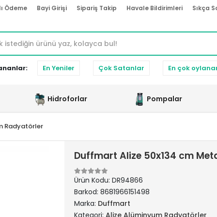
lı Ödeme
Bayi Girişi
Sipariş Takip
Havale Bildirimleri
Sıkça S
ananlar:
En Yeniler
Çok Satanlar
En çok oylana
Hidroforlar
Pompalar
m Radyatörler
Duffmart Alize 50x134 cm Met
Ürün Kodu:
DR94866
Barkod:
8681966151498
Marka:
Duffmart
Kategori:
Alize Alüminyum Radyatörler