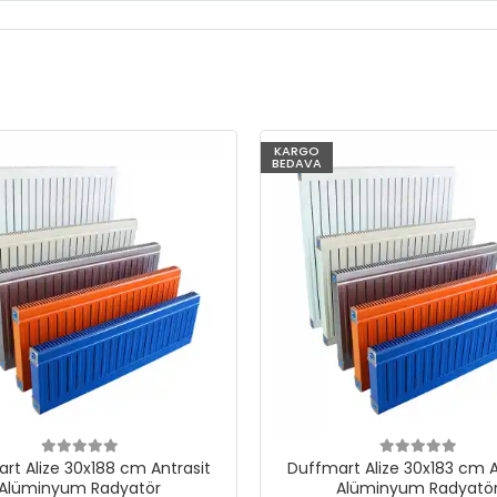
KARGO
BEDAVA
rt Alize 30x188 cm Antrasit
Duffmart Alize 30x183 cm A
Alüminyum Radyatör
Alüminyum Radyatö