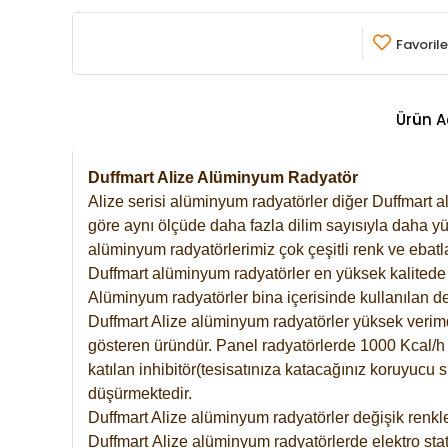
Favorile
Ürün A
Duffmart Alize Alüminyum Radyatör
Alize serisi alüminyum radyatörler diğer Duffmart a
göre aynı ölçüde daha fazla dilim sayısıyla daha yü
alüminyum radyatörlerimiz çok çeşitli renk ve ebatla
Duffmart alüminyum radyatörler en yüksek kalitede 
Alüminyum radyatörler bina içerisinde kullanılan de
Duffmart Alize alüminyum radyatörler yüksek verimde 
gösteren üründür. Panel radyatörlerde 1000 Kcal/h ı
katılan inhibitör(tesisatınıza katacağınız koruyucu
düşürmektedir.
Duffmart Alize alüminyum radyatörler değişik renkle
Duffmart
Alize
alüminyum radyatörlerde elektro stat