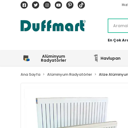
Hız
En Çok Ar
Alüminyum
Havlupan
Radyatörler
Ana Sayfa
Alüminyum Radyatörler
Alize Alüminyu