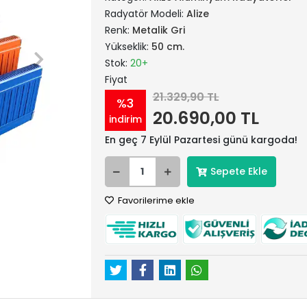
Radyatör Modeli:
Alize
Renk:
Metalik Gri
Yükseklik:
50 cm.
Stok:
20+
Fiyat
21.329,90 TL
%3
20.690,00 TL
indirim
En geç 7 Eylül Pazartesi günü kargoda!
Sepete Ekle
Favorilerime ekle