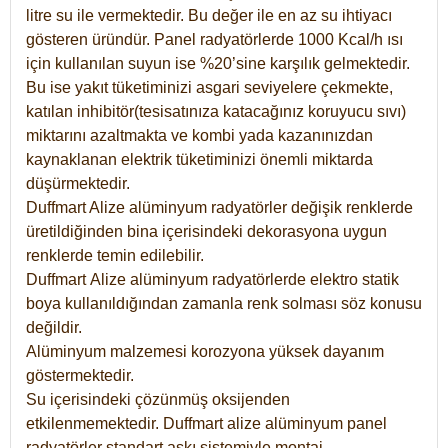
litre su ile vermektedir. Bu değer ile en az su ihtiyacı
gösteren üründür. Panel radyatörlerde 1000 Kcal/h ısı
için kullanılan suyun ise %20’sine karşılık gelmektedir.
Bu ise yakıt tüketiminizi asgari seviyelere çekmekte,
katılan inhibitör(tesisatınıza katacağınız koruyucu sıvı)
miktarını azaltmakta ve kombi yada kazanınızdan
kaynaklanan elektrik tüketiminizi önemli miktarda
düşürmektedir.
Duffmart Alize alüminyum radyatörler değişik renklerde
üretildiğinden bina içerisindeki dekorasyona uygun
renklerde temin edilebilir.
Duffmart
Alize
alüminyum radyatörlerde elektro statik
boya kullanıldığından zamanla renk solması söz konusu
değildir.
Alüminyum malzemesi korozyona yüksek dayanım
göstermektedir.
Su içerisindeki çözünmüş oksijenden
etkilenmemektedir. Duffmart alize alüminyum panel
radyatörler standart askı sistemiyle montaj