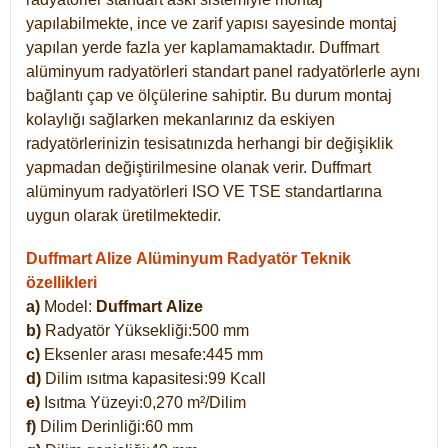
yapılabilmekte, ince ve zarif yapısı sayesinde montaj
yapılan yerde fazla yer kaplamamaktadır. Duffmart
alüminyum radyatörleri standart panel radyatörlerle aynı
bağlantı çap ve ölçülerine sahiptir. Bu durum montaj
kolaylığı sağlarken mekanlarınız da eskiyen
radyatörlerinizin tesisatınızda herhangi bir değişiklik
yapmadan değiştirilmesine olanak verir. Duffmart
alüminyum radyatörleri ISO VE TSE standartlarına
uygun olarak üretilmektedir.
Duffmart Alize Alüminyum Radyatör Teknik
özellikleri
a)
Model:
Duffmart
Alize
b)
Radyatör Yüksekliği:500 mm
c)
Eksenler arası mesafe:445 mm
d)
Dilim ısıtma kapasitesi:99 Kcall
e)
Isıtma Yüzeyi:0,270 m²/Dilim
f)
Dilim Derinliği:60 mm