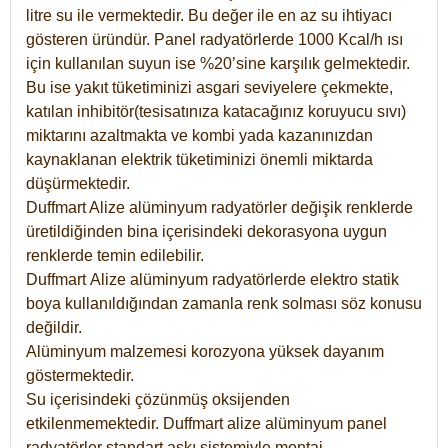
litre su ile vermektedir. Bu değer ile en az su ihtiyacı
gösteren üründür. Panel radyatörlerde 1000 Kcal/h ısı
için kullanılan suyun ise %20’sine karşılık gelmektedir.
Bu ise yakıt tüketiminizi asgari seviyelere çekmekte,
katılan inhibitör(tesisatınıza katacağınız koruyucu sıvı)
miktarını azaltmakta ve kombi yada kazanınızdan
kaynaklanan elektrik tüketiminizi önemli miktarda
düşürmektedir.
Duffmart Alize alüminyum radyatörler değişik renklerde
üretildiğinden bina içerisindeki dekorasyona uygun
renklerde temin edilebilir.
Duffmart
Alize
alüminyum radyatörlerde elektro statik
boya kullanıldığından zamanla renk solması söz konusu
değildir.
Alüminyum malzemesi korozyona yüksek dayanım
göstermektedir.
Su içerisindeki çözünmüş oksijenden
etkilenmemektedir. Duffmart alize alüminyum panel
radyatörler standart askı sistemiyle montaj