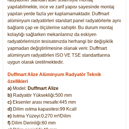
yapılabilmekte, ince ve zarif yapısı sayesinde montaj
yapılan yerde fazla yer kaplamamaktadır. Duffmart
alüminyum radyatörleri standart panel radyatörlerle aynı
bağlantı çap ve ölçülerine sahiptir. Bu durum montaj
kolaylığı sağlarken mekanlarınız da eskiyen
radyatörlerinizin tesisatınızda herhangi bir değişiklik
yapmadan değiştirilmesine olanak verir. Duffmart
alüminyum radyatörleri ISO VE TSE standartlarına
uygun olarak üretilmektedir.
Duffmart Alize Alüminyum Radyatör Teknik
özellikleri
a)
Model:
Duffmart
Alize
b)
Radyatör Yüksekliği:500 mm
c)
Eksenler arası mesafe:445 mm
d)
Dilim ısıtma kapasitesi:99 Kcall
e)
Isıtma Yüzeyi:0,270 m²/Dilim
f)
Dilim Derinliği:60 mm