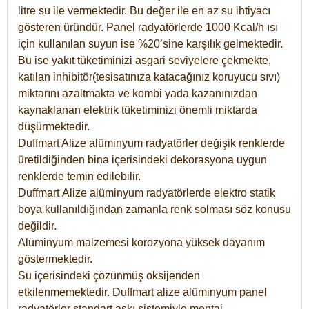
litre su ile vermektedir. Bu değer ile en az su ihtiyacı
gösteren üründür. Panel radyatörlerde 1000 Kcal/h ısı
için kullanılan suyun ise %20’sine karşılık gelmektedir.
Bu ise yakıt tüketiminizi asgari seviyelere çekmekte,
katılan inhibitör(tesisatınıza katacağınız koruyucu sıvı)
miktarını azaltmakta ve kombi yada kazanınızdan
kaynaklanan elektrik tüketiminizi önemli miktarda
düşürmektedir.
Duffmart Alize alüminyum radyatörler değişik renklerde
üretildiğinden bina içerisindeki dekorasyona uygun
renklerde temin edilebilir.
Duffmart
Alize
alüminyum radyatörlerde elektro statik
boya kullanıldığından zamanla renk solması söz konusu
değildir.
Alüminyum malzemesi korozyona yüksek dayanım
göstermektedir.
Su içerisindeki çözünmüş oksijenden
etkilenmemektedir. Duffmart alize alüminyum panel
radyatörler standart askı sistemiyle montaj