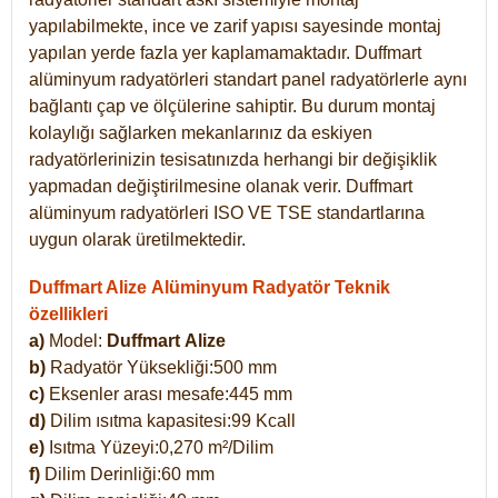
yapılabilmekte, ince ve zarif yapısı sayesinde montaj
yapılan yerde fazla yer kaplamamaktadır. Duffmart
alüminyum radyatörleri standart panel radyatörlerle aynı
bağlantı çap ve ölçülerine sahiptir. Bu durum montaj
kolaylığı sağlarken mekanlarınız da eskiyen
radyatörlerinizin tesisatınızda herhangi bir değişiklik
yapmadan değiştirilmesine olanak verir. Duffmart
alüminyum radyatörleri ISO VE TSE standartlarına
uygun olarak üretilmektedir.
Duffmart Alize Alüminyum Radyatör Teknik
özellikleri
a)
Model:
Duffmart
Alize
b)
Radyatör Yüksekliği:500 mm
c)
Eksenler arası mesafe:445 mm
d)
Dilim ısıtma kapasitesi:99 Kcall
e)
Isıtma Yüzeyi:0,270 m²/Dilim
f)
Dilim Derinliği:60 mm