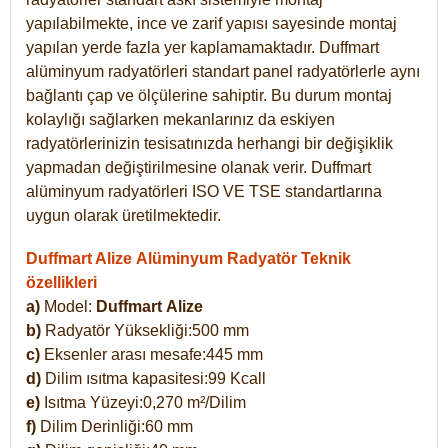
yapılabilmekte, ince ve zarif yapısı sayesinde montaj
yapılan yerde fazla yer kaplamamaktadır. Duffmart
alüminyum radyatörleri standart panel radyatörlerle aynı
bağlantı çap ve ölçülerine sahiptir. Bu durum montaj
kolaylığı sağlarken mekanlarınız da eskiyen
radyatörlerinizin tesisatınızda herhangi bir değişiklik
yapmadan değiştirilmesine olanak verir. Duffmart
alüminyum radyatörleri ISO VE TSE standartlarına
uygun olarak üretilmektedir.
Duffmart Alize Alüminyum Radyatör Teknik
özellikleri
a)
Model:
Duffmart
Alize
b)
Radyatör Yüksekliği:500 mm
c)
Eksenler arası mesafe:445 mm
d)
Dilim ısıtma kapasitesi:99 Kcall
e)
Isıtma Yüzeyi:0,270 m²/Dilim
f)
Dilim Derinliği:60 mm