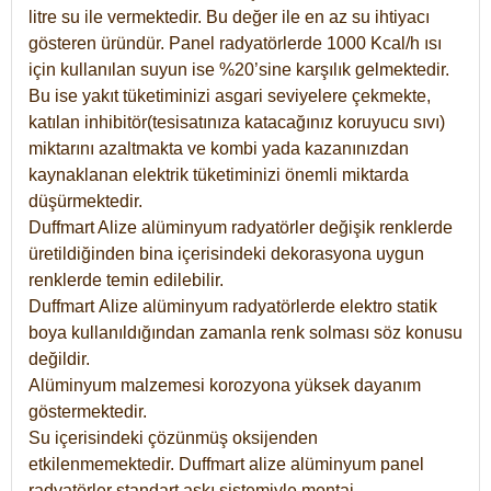
litre su ile vermektedir. Bu değer ile en az su ihtiyacı
gösteren üründür. Panel radyatörlerde 1000 Kcal/h ısı
için kullanılan suyun ise %20’sine karşılık gelmektedir.
Bu ise yakıt tüketiminizi asgari seviyelere çekmekte,
katılan inhibitör(tesisatınıza katacağınız koruyucu sıvı)
miktarını azaltmakta ve kombi yada kazanınızdan
kaynaklanan elektrik tüketiminizi önemli miktarda
düşürmektedir.
Duffmart Alize alüminyum radyatörler değişik renklerde
üretildiğinden bina içerisindeki dekorasyona uygun
renklerde temin edilebilir.
Duffmart
Alize
alüminyum radyatörlerde elektro statik
boya kullanıldığından zamanla renk solması söz konusu
değildir.
Alüminyum malzemesi korozyona yüksek dayanım
göstermektedir.
Su içerisindeki çözünmüş oksijenden
etkilenmemektedir. Duffmart alize alüminyum panel
radyatörler standart askı sistemiyle montaj