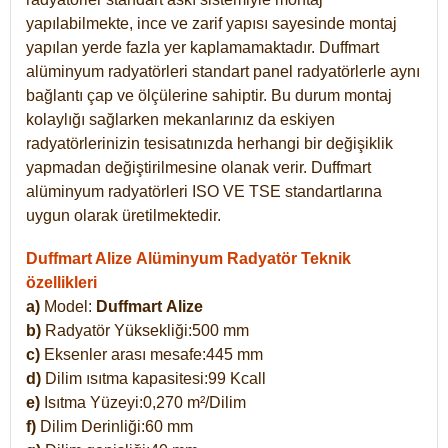
yapılabilmekte, ince ve zarif yapısı sayesinde montaj
yapılan yerde fazla yer kaplamamaktadır. Duffmart
alüminyum radyatörleri standart panel radyatörlerle aynı
bağlantı çap ve ölçülerine sahiptir. Bu durum montaj
kolaylığı sağlarken mekanlarınız da eskiyen
radyatörlerinizin tesisatınızda herhangi bir değişiklik
yapmadan değiştirilmesine olanak verir. Duffmart
alüminyum radyatörleri ISO VE TSE standartlarına
uygun olarak üretilmektedir.
Duffmart Alize Alüminyum Radyatör Teknik
özellikleri
a)
Model:
Duffmart
Alize
b)
Radyatör Yüksekliği:500 mm
c)
Eksenler arası mesafe:445 mm
d)
Dilim ısıtma kapasitesi:99 Kcall
e)
Isıtma Yüzeyi:0,270 m²/Dilim
f)
Dilim Derinliği:60 mm