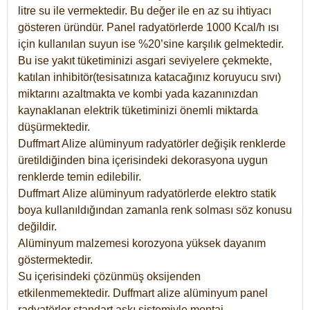
litre su ile vermektedir. Bu değer ile en az su ihtiyacı
gösteren üründür. Panel radyatörlerde 1000 Kcal/h ısı
için kullanılan suyun ise %20’sine karşılık gelmektedir.
Bu ise yakıt tüketiminizi asgari seviyelere çekmekte,
katılan inhibitör(tesisatınıza katacağınız koruyucu sıvı)
miktarını azaltmakta ve kombi yada kazanınızdan
kaynaklanan elektrik tüketiminizi önemli miktarda
düşürmektedir.
Duffmart Alize alüminyum radyatörler değişik renklerde
üretildiğinden bina içerisindeki dekorasyona uygun
renklerde temin edilebilir.
Duffmart
Alize
alüminyum radyatörlerde elektro statik
boya kullanıldığından zamanla renk solması söz konusu
değildir.
Alüminyum malzemesi korozyona yüksek dayanım
göstermektedir.
Su içerisindeki çözünmüş oksijenden
etkilenmemektedir. Duffmart alize alüminyum panel
radyatörler standart askı sistemiyle montaj