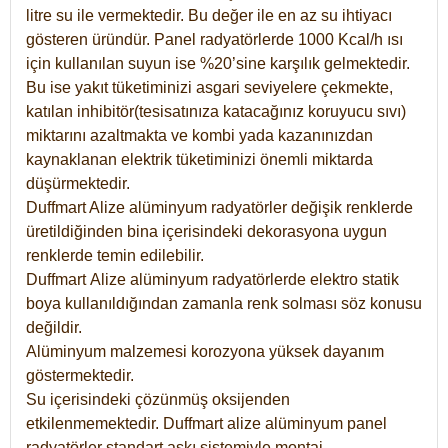
litre su ile vermektedir. Bu değer ile en az su ihtiyacı
gösteren üründür. Panel radyatörlerde 1000 Kcal/h ısı
için kullanılan suyun ise %20’sine karşılık gelmektedir.
Bu ise yakıt tüketiminizi asgari seviyelere çekmekte,
katılan inhibitör(tesisatınıza katacağınız koruyucu sıvı)
miktarını azaltmakta ve kombi yada kazanınızdan
kaynaklanan elektrik tüketiminizi önemli miktarda
düşürmektedir.
Duffmart Alize alüminyum radyatörler değişik renklerde
üretildiğinden bina içerisindeki dekorasyona uygun
renklerde temin edilebilir.
Duffmart
Alize
alüminyum radyatörlerde elektro statik
boya kullanıldığından zamanla renk solması söz konusu
değildir.
Alüminyum malzemesi korozyona yüksek dayanım
göstermektedir.
Su içerisindeki çözünmüş oksijenden
etkilenmemektedir. Duffmart alize alüminyum panel
radyatörler standart askı sistemiyle montaj