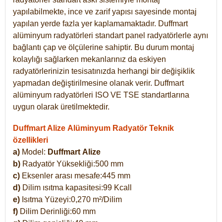
yapılabilmekte, ince ve zarif yapısı sayesinde montaj
yapılan yerde fazla yer kaplamamaktadır. Duffmart
alüminyum radyatörleri standart panel radyatörlerle aynı
bağlantı çap ve ölçülerine sahiptir. Bu durum montaj
kolaylığı sağlarken mekanlarınız da eskiyen
radyatörlerinizin tesisatınızda herhangi bir değişiklik
yapmadan değiştirilmesine olanak verir. Duffmart
alüminyum radyatörleri ISO VE TSE standartlarına
uygun olarak üretilmektedir.
Duffmart Alize Alüminyum Radyatör Teknik
özellikleri
a)
Model:
Duffmart
Alize
b)
Radyatör Yüksekliği:500 mm
c)
Eksenler arası mesafe:445 mm
d)
Dilim ısıtma kapasitesi:99 Kcall
e)
Isıtma Yüzeyi:0,270 m²/Dilim
f)
Dilim Derinliği:60 mm