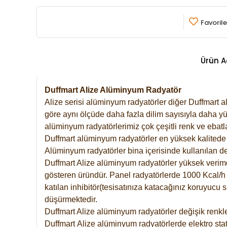
Favorile
Ürün A
Duffmart Alize Alüminyum Radyatör
Alize serisi alüminyum radyatörler diğer Duffmart a
göre aynı ölçüde daha fazla dilim sayısıyla daha yü
alüminyum radyatörlerimiz çok çeşitli renk ve ebatla
Duffmart alüminyum radyatörler en yüksek kalitede 
Alüminyum radyatörler bina içerisinde kullanılan de
Duffmart Alize alüminyum radyatörler yüksek verimde 
gösteren üründür. Panel radyatörlerde 1000 Kcal/h ı
katılan inhibitör(tesisatınıza katacağınız koruyucu
düşürmektedir.
Duffmart Alize alüminyum radyatörler değişik renkle
Duffmart
Alize
alüminyum radyatörlerde elektro stat