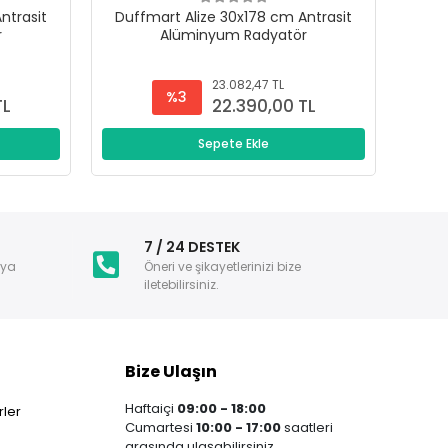
ntrasit
Duffmart Alize 30x178 cm Antrasit
Duf
r
Alüminyum Radyatör
23.082,47 TL
%3
TL
22.390,00 TL
Sepete Ekle
i
7 / 24 DESTEK
nya
Öneri ve şikayetlerinizi bize
iletebilirsiniz.
Bize Ulaşın
Haftaiçi
09:00 - 18:00
ler
Cumartesi
10:00 - 17:00
saatleri
arasında ulaşabilirsiniz.