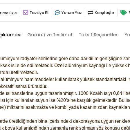
Tavsiye Et
Yorum Yaz
Karşılaştır
rime Ekle
çıklaması
Garanti ve Teslimat
Taksit Seçenekleri
Yo
lüminyum radyatör serilerine göre daha dar dilim genişliğine sah
ksek ısı elde edilmektedir. Özel alüminyum kaynağı ile yüksek hi
rda üretilmektedir.
alüminyum ham maddeler kullanılarak yüksek standartlardaki imal
koratif ısıtma ürünüdür.
ısı transferine uygun tasarlanmıştır. 1000 Kcal/h ısıyı 0,64 litre
sı için kullanılan suyun ise %20’sine karşılık gelmektedir. Bu is
 sıvı) miktarını azaltmakta ve kombi yada kazanınızdan kaynaklan
rde üretildiğinden bina içerisindeki dekorasyona uygun renklerde
ik boya kullanıldığından zamanla renk solması söz konusu değil