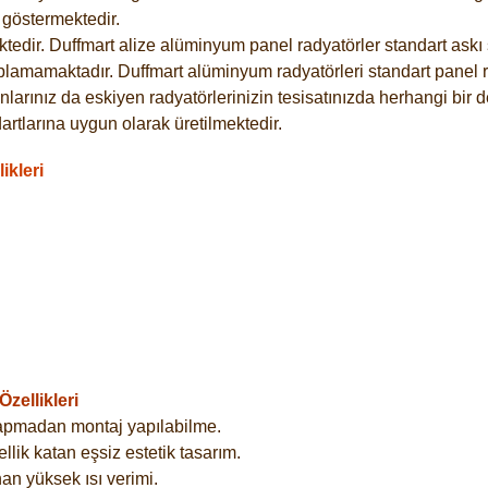
göstermektedir.
dir. Duffmart alize alüminyum panel radyatörler standart askı s
plamamaktadır. Duffmart alüminyum radyatörleri standart panel ra
larınız da eskiyen radyatörlerinizin tesisatınızda herhangi bir d
tlarına uygun olarak üretilmektedir.
ikleri
zellikleri
yapmadan montaj yapılabilme.
lik katan eşsiz estetik tasarım.
an yüksek ısı verimi.