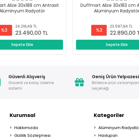
rt Alize 30x188 cm Antrasit
Duffmart Alize 30x183 cm A
Alüminyum Radyatör
Alüminyum Radyatö
24.216,49 TL
23.597,94 TL
%3
%3
23.490,00 TL
22.890,00 
Sepete Ekle
Sepete Ekle
Güvenli Alışveriş
Geniş Ürün Yelpazes
Güvenli ve kolay ödeme
Binlerce ürün ve kampa
sistemi
seçeneği
Kurumsal
Kategoriler
Hakkımızda
Alüminyum Radyatör
Gizlilik Sözleşmesi
Havlupan