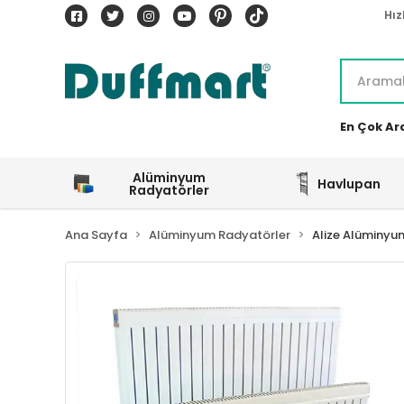
Hız
En Çok Ar
Alüminyum
Havlupan
Radyatörler
Ana Sayfa
Alüminyum Radyatörler
Alize Alüminyu