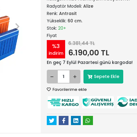
Radyatör Modeli:
Alize
Renk:
Antrasit
Yükseklik:
60 cm.
Stok:
20+
Fiyat
6.381,44 TL
%3
6.190,00 TL
indirim
En geç 7 Eylül Pazartesi günü kargoda!
Sepete Ekle
Favorilerime ekle