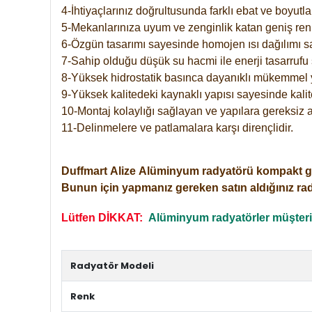
4-İhtiyaçlarınız doğrultusunda farklı ebat ve boyutla
5-Mekanlarınıza uyum ve zenginlik katan geniş renk 
6-Özgün tasarımı sayesinde homojen ısı dağılımı s
7-Sahip olduğu düşük su hacmi ile enerji tasarrufu 
8-Yüksek hidrostatik basınca dayanıklı mükemmel 
9-Yüksek kalitedeki kaynaklı yapısı sayesinde kalit
10-Montaj kolaylığı sağlayan ve yapılara gereksiz a
11-Delinmelere ve patlamalara karşı dirençlidir.
Duffmart
Alize
Alüminyum radyatörü kompakt girişl
Bunun için yapmanız gereken satın aldığınız ra
Lütfen DİKKAT:
Alüminyum radyatörler müşterile
Radyatör Modeli
Renk