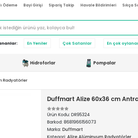
lı Ödeme
Bayi Girişi
Sipariş Takip
Havale Bildirimleri
Sıkça S
ananlar:
En Yeniler
Çok Satanlar
En çok oylana
Hidroforlar
Pompalar
m Radyatörler
Duffmart Alize 60x36 cm Antr
Ürün Kodu:
DR95324
Barkod:
8681966156073
Marka:
Duffmart
Kategori:
Alize Alüminyum Radyatörler