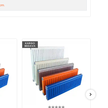
cm.
KARGO
KARG
BEDAVA
BEDAV