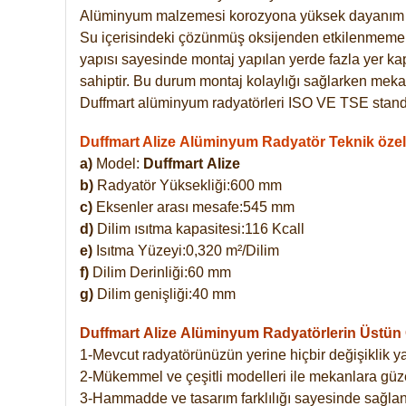
Alüminyum malzemesi korozyona yüksek dayanım 
Su içerisindeki çözünmüş oksijenden etkilenmemekte
yapısı sayesinde montaj yapılan yerde fazla yer ka
sahiptir. Bu durum montaj kolaylığı sağlarken mekan
Duffmart alüminyum radyatörleri ISO VE TSE standar
Duffmart Alize Alüminyum Radyatör Teknik özell
a)
Model:
Duffmart
Alize
b)
Radyatör Yüksekliği:600 mm
c)
Eksenler arası mesafe:545 mm
d)
Dilim ısıtma kapasitesi:116 Kcall
e)
Isıtma Yüzeyi:0,320 m²/Dilim
f)
Dilim Derinliği:60 mm
g)
Dilim genişliği:40 mm
Duffmart Alize
Alüminyum Radyatörlerin Üstün Ö
1-Mevcut radyatörünüzün yerine hiçbir değişiklik 
2-Mükemmel ve çeşitli modelleri ile mekanlara güzel
3-Hammadde ve tasarım farklılığı sayesinde sağlan