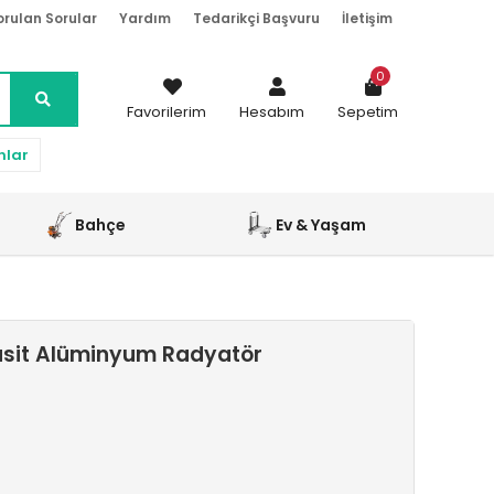
orulan Sorular
Yardım
Tedarikçi Başvuru
İletişim
0
Favorilerim
Hesabım
Sepetim
nlar
Bahçe
Ev & Yaşam
asit Alüminyum Radyatör