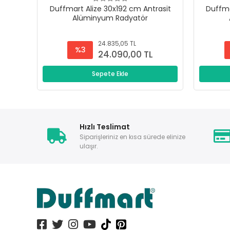
Duffmart Alize 30x192 cm Antrasit
Duffma
Alüminyum Radyatör
24.835,05 TL
%3
24.090,00 TL
Sepete Ekle
Hızlı Teslimat
Siparişleriniz en kısa sürede elinize
ulaşır.