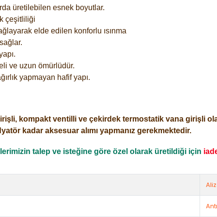
rda üretilebilen esnek boyutlar.
çeşitliliği
ağlayarak elde edilen konforlu ısınma
sağlar.
yapı.
eli ve uzun ömürlüdür.
ğırlık yapmayan hafif yapı.
i, kompakt ventilli ve çekirdek termostatik vana girişli olar
dyatör kadar aksesuar alımı yapmanız gerekmektedir.
rimizin talep ve isteğine göre özel olarak üretildiği için
iad
Ali
Ant