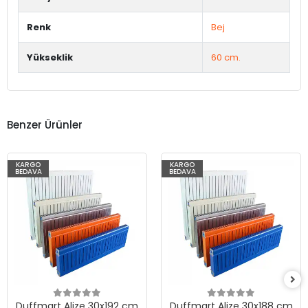
Renk
Bej
Yükseklik
60 cm.
Benzer Ürünler
KARGO
KARGO
BEDAVA
BEDAVA
Duffmart Alize 30x192 cm
Duffmart Alize 30x188 cm