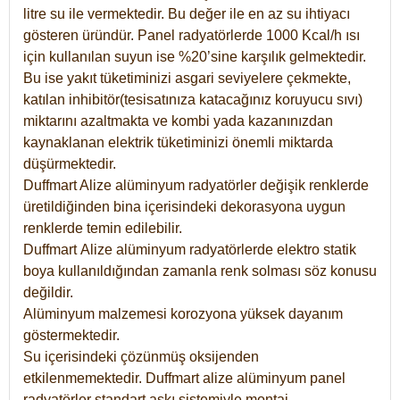
litre su ile vermektedir. Bu değer ile en az su ihtiyacı
gösteren üründür. Panel radyatörlerde 1000 Kcal/h ısı
için kullanılan suyun ise %20’sine karşılık gelmektedir.
Bu ise yakıt tüketiminizi asgari seviyelere çekmekte,
katılan inhibitör(tesisatınıza katacağınız koruyucu sıvı)
miktarını azaltmakta ve kombi yada kazanınızdan
kaynaklanan elektrik tüketiminizi önemli miktarda
düşürmektedir.
Duffmart Alize alüminyum radyatörler değişik renklerde
üretildiğinden bina içerisindeki dekorasyona uygun
renklerde temin edilebilir.
Duffmart
Alize
alüminyum radyatörlerde elektro statik
boya kullanıldığından zamanla renk solması söz konusu
değildir.
Alüminyum malzemesi korozyona yüksek dayanım
göstermektedir.
Su içerisindeki çözünmüş oksijenden
etkilenmemektedir. Duffmart alize alüminyum panel
radyatörler standart askı sistemiyle montaj