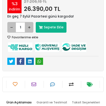
27.206,18 TL
%3
26.390,00 TL
indirim
En geç 7 Eylül Pazartesi günü kargoda!
Sepete Ekle
Favorilerime ekle
Ürün Açıklaması
Garanti ve Teslimat
Taksit Seçenekleri