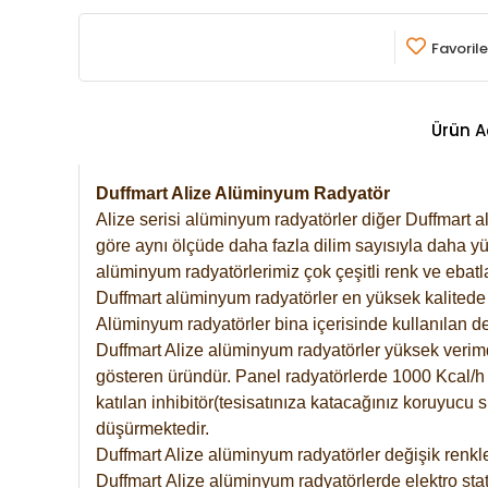
Favorile
Ürün A
Duffmart Alize Alüminyum Radyatör
Alize serisi alüminyum radyatörler diğer Duffmart a
göre aynı ölçüde daha fazla dilim sayısıyla daha yü
alüminyum radyatörlerimiz çok çeşitli renk ve ebatla
Duffmart alüminyum radyatörler en yüksek kalitede 
Alüminyum radyatörler bina içerisinde kullanılan de
Duffmart Alize alüminyum radyatörler yüksek verimde 
gösteren üründür. Panel radyatörlerde 1000 Kcal/h ı
katılan inhibitör(tesisatınıza katacağınız koruyucu
düşürmektedir.
Duffmart Alize alüminyum radyatörler değişik renkle
Duffmart
Alize
alüminyum radyatörlerde elektro stat