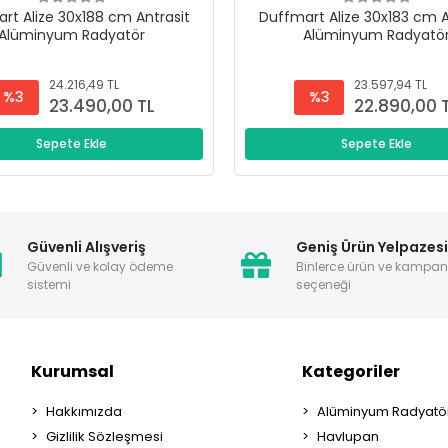
rt Alize 30x188 cm Antrasit
Duffmart Alize 30x183 cm A
Alüminyum Radyatör
Alüminyum Radyatö
24.216,49 TL
23.597,94 TL
%3
%3
23.490,00 TL
22.890,00 
Sepete Ekle
Sepete Ekle
Güvenli Alışveriş
Geniş Ürün Yelpazes
Güvenli ve kolay ödeme
Binlerce ürün ve kampa
sistemi
seçeneği
Kurumsal
Kategoriler
Hakkımızda
Alüminyum Radyatör
Gizlilik Sözleşmesi
Havlupan