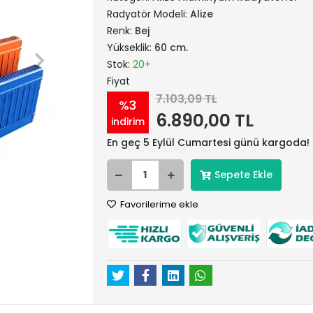
Radyatör Modeli:
Alize
Renk:
Bej
Yükseklik:
60 cm.
Stok:
20+
Fiyat
7.103,09 TL
%3
6.890,00 TL
indirim
En geç 5 Eylül Cumartesi günü kargoda!
Sepete Ekle
Favorilerime ekle