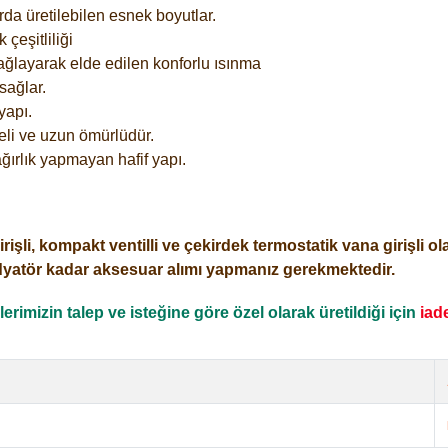
rda üretilebilen esnek boyutlar.
çeşitliliği
ağlayarak elde edilen konforlu ısınma
sağlar.
yapı.
eli ve uzun ömürlüdür.
ğırlık yapmayan hafif yapı.
i, kompakt ventilli ve çekirdek termostatik vana girişli olar
dyatör kadar aksesuar alımı yapmanız gerekmektedir.
rimizin talep ve isteğine göre özel olarak üretildiği için
iad