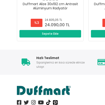
Duffmart Alize 30x192 cm Antrasit
Duffma
Alüminyum Radyatör
24.835,05 TL
%3
24.090,00 TL
Sepete Ekle
Hızlı Teslimat
Siparişleriniz en kısa sürede elinize
ulaşır.