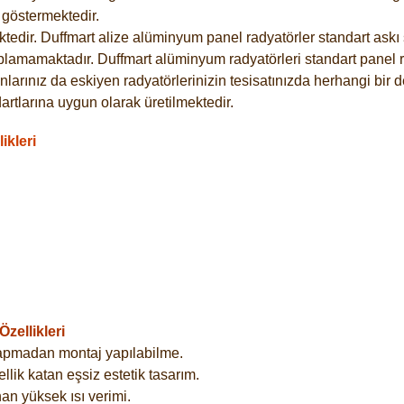
göstermektedir.
dir. Duffmart alize alüminyum panel radyatörler standart askı s
plamamaktadır. Duffmart alüminyum radyatörleri standart panel ra
larınız da eskiyen radyatörlerinizin tesisatınızda herhangi bir d
tlarına uygun olarak üretilmektedir.
ikleri
zellikleri
yapmadan montaj yapılabilme.
lik katan eşsiz estetik tasarım.
an yüksek ısı verimi.