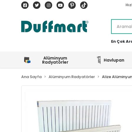
Hız
En Çok Ar
Alüminyum
Havlupan
Radyatörler
Ana Sayfa
Alüminyum Radyatörler
Alize Alüminyu