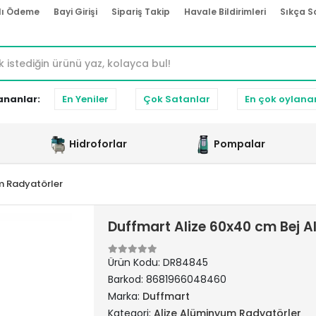
lı Ödeme
Bayi Girişi
Sipariş Takip
Havale Bildirimleri
Sıkça S
ananlar:
En Yeniler
Çok Satanlar
En çok oylana
Hidroforlar
Pompalar
m Radyatörler
Duffmart Alize 60x40 cm Bej 
Ürün Kodu:
DR84845
Barkod:
8681966048460
Marka:
Duffmart
Kategori:
Alize Alüminyum Radyatörler