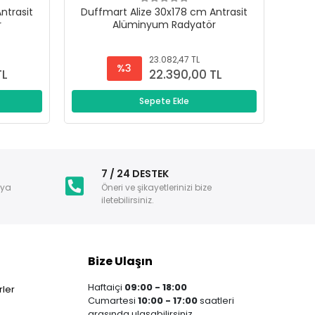
ntrasit
Duffmart Alize 30x178 cm Antrasit
Duf
r
Alüminyum Radyatör
23.082,47 TL
%3
TL
22.390,00 TL
Sepete Ekle
i
7 / 24 DESTEK
nya
Öneri ve şikayetlerinizi bize
iletebilirsiniz.
Bize Ulaşın
Haftaiçi
09:00 - 18:00
ler
Cumartesi
10:00 - 17:00
saatleri
arasında ulaşabilirsiniz.