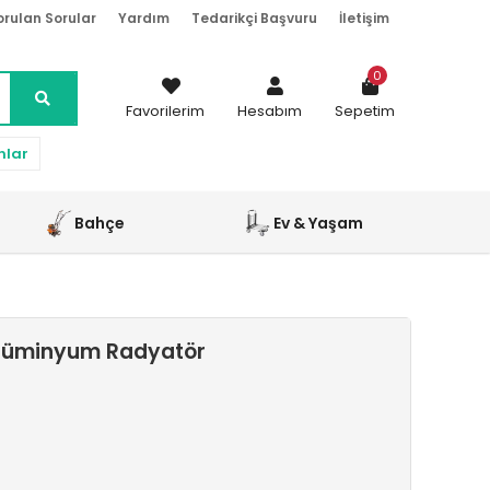
orulan Sorular
Yardım
Tedarikçi Başvuru
İletişim
0
Favorilerim
Hesabım
Sepetim
nlar
Bahçe
Ev & Yaşam
Alüminyum Radyatör