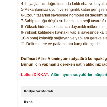
4-İhtiyaçlarınız doğrultusunda farklı ebat ve boyutla
5-Mekanlarınıza uyum ve zenginlik katan geniş renk 
6-Özgün tasarımı sayesinde homojen ısı dağılımı s
7-Sahip olduğu düşük su hacmi ile enerji tasarrufu 
8-Yüksek hidrostatik basınca dayanıklı mükemmel 
9-Yüksek kalitedeki kaynaklı yapısı sayesinde kalit
10-Montaj kolaylığı sağlayan ve yapılara gereksiz a
11-Delinmelere ve patlamalara karşı dirençlidir.
Duffmart
Alize
Alüminyum radyatörü kompakt girişl
Bunun için yapmanız gereken satın aldığınız ra
Lütfen DİKKAT:
Alüminyum radyatörler müşterile
Radyatör Modeli
Renk