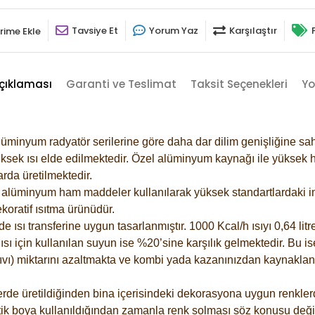
Tavsiye Et
Yorum Yaz
Karşılaştır
rime Ekle
çıklaması
Garanti ve Teslimat
Taksit Seçenekleri
Yo
lüminyum radyatör serilerine göre daha dar dilim genişliğine sah
ksek ısı elde edilmektedir. Özel alüminyum kaynağı ile yüksek hi
rda üretilmektedir.
alüminyum ham maddeler kullanılarak yüksek standartlardaki imal
koratif ısıtma ürünüdür.
ısı transferine uygun tasarlanmıştır. 1000 Kcal/h ısıyı 0,64 litre
sı için kullanılan suyun ise %20’sine karşılık gelmektedir. Bu is
 sıvı) miktarını azaltmakta ve kombi yada kazanınızdan kaynaklan
rde üretildiğinden bina içerisindeki dekorasyona uygun renklerde
ik boya kullanıldığından zamanla renk solması söz konusu değil