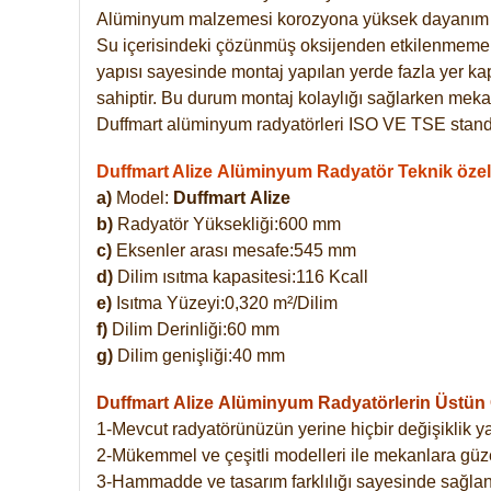
Alüminyum malzemesi korozyona yüksek dayanım 
Su içerisindeki çözünmüş oksijenden etkilenmemekte
yapısı sayesinde montaj yapılan yerde fazla yer ka
sahiptir. Bu durum montaj kolaylığı sağlarken mekan
Duffmart alüminyum radyatörleri ISO VE TSE standar
Duffmart Alize Alüminyum Radyatör Teknik özell
a)
Model:
Duffmart
Alize
b)
Radyatör Yüksekliği:600 mm
c)
Eksenler arası mesafe:545 mm
d)
Dilim ısıtma kapasitesi:116 Kcall
e)
Isıtma Yüzeyi:0,320 m²/Dilim
f)
Dilim Derinliği:60 mm
g)
Dilim genişliği:40 mm
Duffmart Alize
Alüminyum Radyatörlerin Üstün Ö
1-Mevcut radyatörünüzün yerine hiçbir değişiklik 
2-Mükemmel ve çeşitli modelleri ile mekanlara güzel
3-Hammadde ve tasarım farklılığı sayesinde sağlan